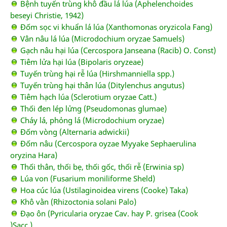
Bệnh tuyến trùng khô đầu lá lúa (Aphelenchoides
beseyi Christie, 1942)
Đốm sọc vi khuẩn lá lúa (Xanthomonas oryzicola Fang)
Vân nâu lá lúa (Microdochium oryzae Samuels)
Gạch nâu hại lúa (Cercospora Janseana (Racib) O. Const)
Tiêm lửa hại lúa (Bipolaris oryzeae)
Tuyến trùng hại rễ lúa (Hirshmanniella spp.)
Tuyến trùng hại thân lúa (Ditylenchus angutus)
Tiêm hạch lúa (Sclerotium oryzae Catt.)
Thối đen lép lửng (Pseudomonas glumae)
Cháy lá, phỏng lá (Microdochium oryzae)
Đốm vòng (Alternaria adwickii)
Đốm nâu (Cercospora oyzae Myyake Sephaerulina
oryzina Hara)
Thối thân, thối bẹ, thối gốc, thối rễ (Erwinia sp)
Lúa von (Fusarium moniliforme Sheld)
Hoa cúc lúa (Ustilaginoidea virens (Cooke) Taka)
Khô vằn (Rhizoctonia solani Palo)
Đạo ôn (Pyricularia oryzae Cav. hay P. grisea (Cook
)Sacc.)