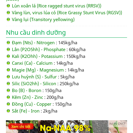
Lùn xoắn lá (Rice ragged stunt virus (RRSV))
Vàng lùn, virus lúa cỏ (Rice Grassy Stunt Virus (RGSV))
Vàng lụi (Transitory yellowing)
Nhu cầu dinh dưỡng
Đạm (Nts) - Nitrogen
: 145kg/ha
Lân (P2O5hh) - Phosphate
: 60kg/ha
Kali (K2Ohh) - Potassium
: 150kg/ha
Canxi (Ca) - Calcium
: 14kg/ha
Magie (Mg) - Magnesium
: 14kg/ha
Lưu huỳnh (S) - Sulfur
: 5kg/ha
Silic (SiO2hh) - Silicon
: 250kg/ha
Bo (B) - Boron
: 150g/ha
Kẽm (Zn) - Zinc
: 200g/ha
Đồng (Cu) - Copper
: 150g/ha
Sắt (Fe) - Iron
: 2kg/ha
Ad by CNCT