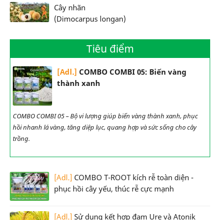
Cây nhãn
(Dimocarpus longan)
Tiêu điểm
[Adl.]
COMBO COMBI 05: Biến vàng
thành xanh
COMBO COMBI 05 – Bộ vi lượng giúp biến vàng thành xanh, phục
hồi nhanh lá vàng, tăng diệp lục, quang hợp và sức sống cho cây
trồng.
[Adl.]
COMBO T-ROOT kích rễ toàn diện -
phục hồi cây yếu, thúc rễ cực mạnh
[Adl.]
Sử dụng kết hợp đạm Ure và Atonik