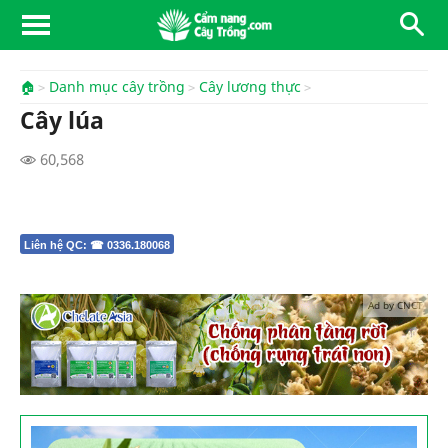
🏠
Danh mục cây trồng
Cây lương thực
Cây lúa
60,568
Liên hệ QC: ☎ 0336.180068
Ad by CNCT