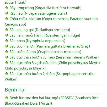
acuta Thunb)
Rầy lưng trắng (Sogatella furcifera Horvath)
Rầy nâu (Nivaparvata lugens Stah.)
Châu chấu, cào cào (Oxya chinensis, Patanga succinta,
Ceracris spp)
Sâu gai, bọ gai (Dicladispa armigera)
Sâu năn, muỗi hành (Rice stem gall midge)
Sâu phao (Nymphula depunctalis)
Sâu cuốn lá lớn (Parnara guttata Bremer et Grey)
Sâu cuốn lá nhỏ (Cnaphalocrosis medinalis)
Sâu đục thân bướm cú mèo (Sesamia inferens Walker)
Sâu đục thân 5 vạch đầu đen (Chilo polychrysus Meyrik
Chilo polychrysa Meyrik)
Sâu đục thân bướm 2 chấm (Scirpophaga incertulas
Walker)
Bệnh hại
Bệnh lùn sọc đen hại lúa, ngô (SRBSDV (Southern Rice
Black-Streaked Dwarf Virus))