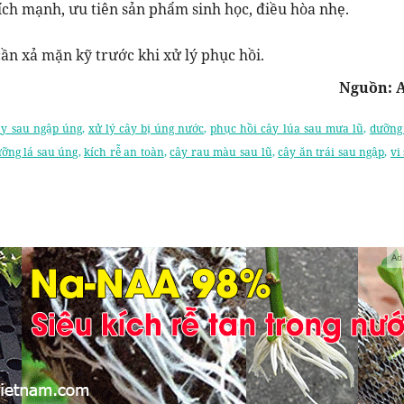
ích mạnh, ưu tiên sản phẩm sinh học, điều hòa nhẹ.
ần xả mặn kỹ trước khi xử lý phục hồi.
Nguồn: 
ây sau ngập úng
,
xử lý cây bị úng nước
,
phục hồi cây lúa sau mưa lũ
,
dưỡng
ỡng lá sau úng
,
kích rễ an toàn
,
cây rau màu sau lũ
,
cây ăn trái sau ngập
,
vi
Ad