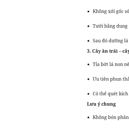
Không xới gốc s
Tưới bằng dung 
Sau đó dưỡng lá
3. Cây ăn trái – c
Tỉa bớt lá non n
Ưu tiên phun thâ
Có thể quét kích
Lưu ý chung
Không bón phân 