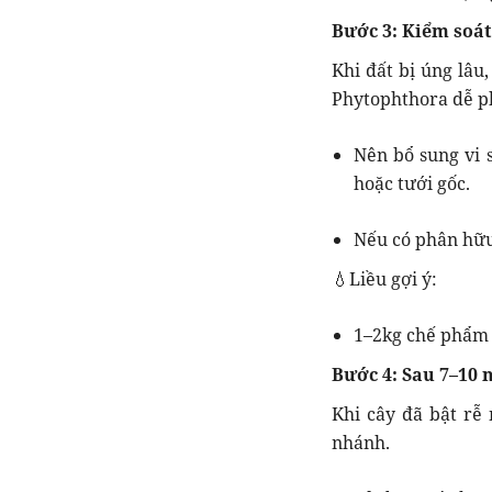
Bước 3: Kiểm soá
Khi đất bị úng lâu
Phytophthora dễ ph
Nên bổ sung vi 
hoặc tưới gốc.
Nếu có phân hữu
💧Liều gợi ý:
1–2kg chế phẩm s
Bước 4: Sau 7–10 
Khi cây đã bật rễ 
nhánh.