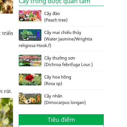
Cây trồng được quan tâm
Cây đào
(Peach tree)
Cây mai chiếu thủy
 triển
(Water Jasmine/Wrightia
religiosa Hook.f)
Cây thường sơn
(Dichroa febrifuga Lour.)
Cây hoa hồng
(Rosa sp)
c rút.
Cây nhãn
(Dimocarpus longan)
Tiêu điểm