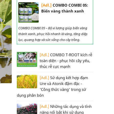
[Adl.]
COMBO COMBI 05:
Biến vàng thành xanh
COMBO COMBI 05 – Bộ vi lượng giúp biến vàng
thành xanh, phục hồi nhanh lá vàng, tăng diệp
lục, quang hợp và sức sống cho cây trồng.
[Adl.]
COMBO T-ROOT kích rễ
toàn diện - phục hồi cây yếu,
thúc rễ cực mạnh
[Adl.]
Sử dụng kết hợp đạm
Ure và Atonik đậm đặc -
'Công thức vàng' trong sử
dụng phân bón
[Adl.]
Những tác dụng và tính
năng nổi bật khi sử dụng