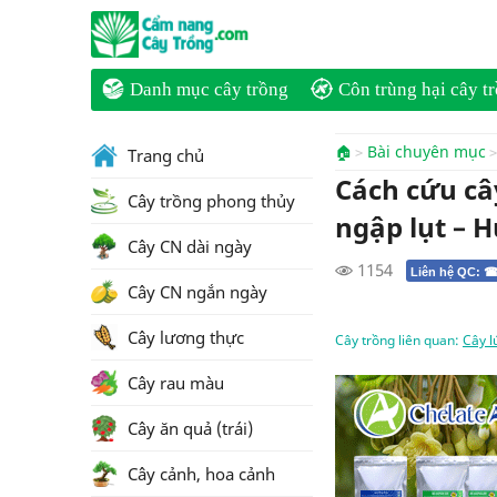
Danh mục cây trồng
Côn trùng hại cây t
🏠
Bài chuyên mục
Trang chủ
Cách cứu cây
Cây trồng phong thủy
ngập lụt – H
Cây CN dài ngày
1154
Liên hệ QC: ☎
Cây CN ngắn ngày
Cây lương thực
Cây trồng liên quan:
Cây l
Cây rau màu
Cây ăn quả (trái)
Cây cảnh, hoa cảnh