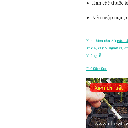
Hạn chế thuốc k
Nếu ngập mặn, c
Xem thêm chủ đề:
cứu c
auxin
,
cây bị nghẹt rễ
,
dư
kháng rễ
FLC Sầm Sơn