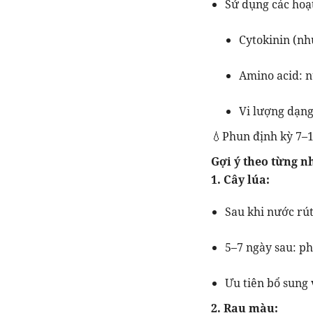
Sử dụng các hoạt
Cytokinin (nh
Amino acid: n
Vi lượng dạng 
💧Phun định kỳ 7–10
Gợi ý theo từng n
1. Cây lúa:
Sau khi nước rút
5–7 ngày sau: ph
Ưu tiên bổ sung 
2. Rau màu: