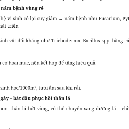
t nấm bệnh vùng rễ
, hệ vi sinh có lợi suy giảm → nấm bệnh như Fusarium, Py
át triển.
sinh vật đối kháng như Trichoderma, Bacillus spp. bằng cá
 cơ hoai mục, nên kết hợp để tăng hiệu quả.
inh học/1000m², tưới ẩm sau khi rải.
ngày – bắt đầu phục hồi thân lá
non, thân lá bớt vàng, có thể chuyển sang dưỡng lá – chồ