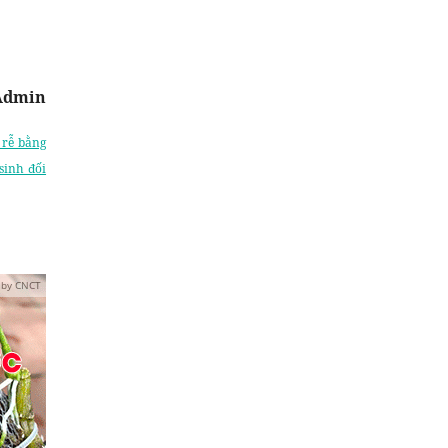
Admin
 rễ bằng
 sinh đối
 by CNCT