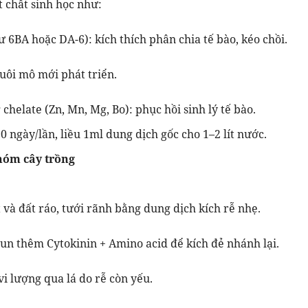
 chất sinh học như:
ư 6BA hoặc DA-6): kích thích phân chia tế bào, kéo chồi.
uôi mô mới phát triển.
chelate (Zn, Mn, Mg, Bo): phục hồi sinh lý tế bào.
 ngày/lần, liều 1ml dung dịch gốc cho 1–2 lít nước.
hóm cây trồng
 và đất ráo, tưới rãnh bằng dung dịch kích rễ nhẹ.
un thêm Cytokinin + Amino acid để kích đẻ nhánh lại.
vi lượng qua lá do rễ còn yếu.