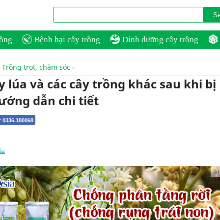
rồng
Bệnh hại cây trồng
Dinh dưỡng cây trồng
Trồng trọt, chăm sóc
 lúa và các cây trồng khác sau khi bị
ướng dẫn chi tiết
 0336.180068
úa
Ad