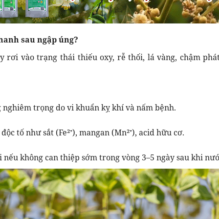
nhanh sau ngập úng?
 rơi vào trạng thái thiếu oxy, rễ thối, lá vàng, chậm phát
g nghiêm trọng do vi khuẩn kỵ khí và nấm bệnh.
 độc tố như sắt (Fe²⁺), mangan (Mn²⁺), acid hữu cơ.
i nếu không can thiệp sớm trong vòng 3–5 ngày sau khi nướ