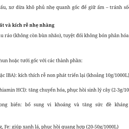
ấu, xơ dừa khô phủ nhẹ quanh gốc để giữ ấm – tránh số
đất và kích rễ nhẹ nhàng
ầu ráo (không còn bùn nhão), tuyệt đối không bón phân hóa
hun hoặc tưới gốc với các thành phần:
c IBA): kích thích rễ non phát triển lại (khoảng 10g/1000L)
hiamin HCl): tăng chuyển hóa, phục hồi sinh lý cây (2-3g/1
rong biển: bổ sung vi khoáng và tăng sức đề kháng
g, Fe: giúp xanh lá, phục hồi quang hợp (20-50g/1000L)