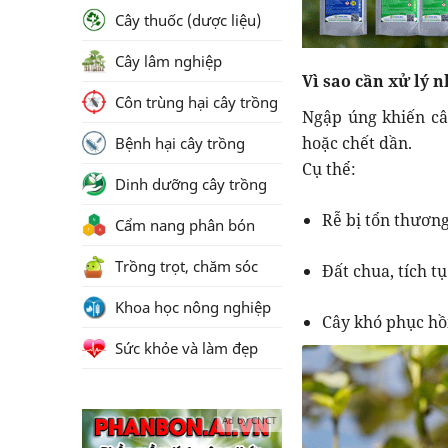
Cây thuốc (dược liệu)
Cây lâm nghiệp
Vì sao cần xử lý 
Côn trùng hại cây trồng
Ngập úng khiến cây
hoặc chết dần.
Bệnh hại cây trồng
Cụ thể:
Dinh dưỡng cây trồng
Rễ bị tổn thươn
Cẩm nang phân bón
Trồng trọt, chăm sóc
Đất chua, tích tụ
Khoa học nông nghiệp
Cây khó phục hồ
Sức khỏe và làm đẹp
Ad by CNCT