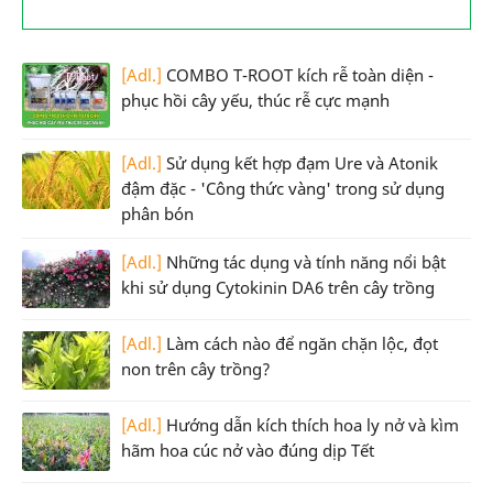
[Adl.]
COMBO T-ROOT kích rễ toàn diện -
phục hồi cây yếu, thúc rễ cực mạnh
[Adl.]
Sử dụng kết hợp đạm Ure và Atonik
đậm đặc - 'Công thức vàng' trong sử dụng
phân bón
[Adl.]
Những tác dụng và tính năng nổi bật
khi sử dụng Cytokinin DA6 trên cây trồng
[Adl.]
Làm cách nào để ngăn chặn lộc, đọt
non trên cây trồng?
[Adl.]
Hướng dẫn kích thích hoa ly nở và kìm
hãm hoa cúc nở vào đúng dịp Tết