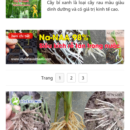
Cây bí xanh là loại cây rau màu giàu
dinh dưỡng và có giá trị kinh tế cao.
Ad by CNCT
Trang
1
2
3
Ad by CNCT