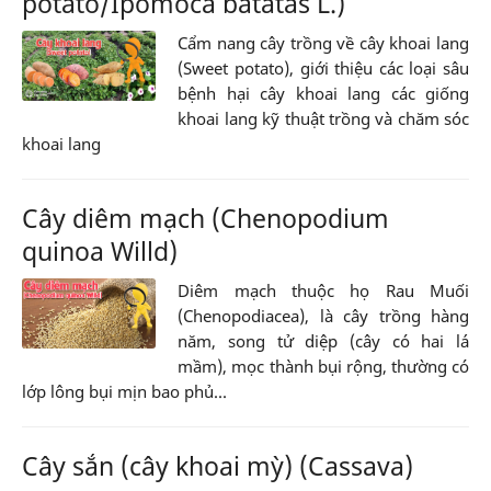
potato/Ipomoca batatas L.)
Cẩm nang cây trồng về cây khoai lang
(Sweet potato), giới thiệu các loại sâu
bệnh hại cây khoai lang các giống
khoai lang kỹ thuật trồng và chăm sóc
khoai lang
Cây diêm mạch (Chenopodium
quinoa Willd)
Diêm mạch thuộc họ Rau Muối
(Chenopodiacea), là cây trồng hàng
năm, song tử diệp (cây có hai lá
mầm), mọc thành bụi rộng, thường có
lớp lông bụi mịn bao phủ...
Cây sắn (cây khoai mỳ) (Cassava)