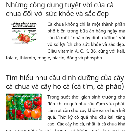
Những công dụng tuyệt vời của cà
chua đối với sức khỏe và sắc đẹp
Cà chua không chỉ là một thành phần
phổ biến trong bữa ăn hàng ngày mà
còn là một "nhà máy dinh dưỡng" với
vô số lợi ích cho sức khỏe và sắc đẹp.
Giàu vitamin A, C, K, B6, cùng với kali,
folate, thiamin, magie, niacin, đồng và phospho
Tìm hiểu nhu cầu dinh dưỡng của cây
cà chua và cây họ cà (cà tím, cà pháo)
Trong suốt thời gian sinh trưởng cho
đến khi ra quả nhu cầu đạm vừa phải.
Lân rất cần cho cây khỏe và ra hoa kết
quả. Thời kỳ có quả nhu cầu kali tăng
cao. Các cây họ cà, nhất là cà chua khá
nhạy cảm với các chất trung - vi lượng, nhất là canxi và