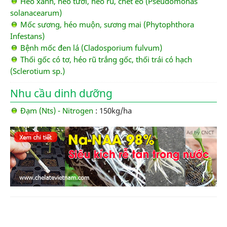
Héo xanh, héo tươi, héo rũ, chết ẻo (Pseudomonas
solanacearum)
Mốc sương, héo muộn, sương mai (Phytophthora
Infestans)
Bệnh mốc đen lá (Cladosporium fulvum)
Thối gốc có tơ, héo rũ trắng gốc, thối trái có hạch
(Sclerotium sp.)
Nhu cầu dinh dưỡng
Đạm (Nts) - Nitrogen
: 150kg/ha
Ad by CNCT