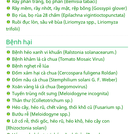
Rầy phấn trắng, bọ phấn (Bemisia tabaci)
Rầy mềm, rầy nhớt, rầy mật, rệp bông (Gossypii glover)
Bọ rùa, bọ rùa 28 chấm (Epilachna vigintioctopunctata)
Ruồi đục lòn, sâu vẽ bùa (Liriomyza spp., Liriomyza
trifolii)
Bệnh hại
Bệnh héo xanh vi khuẩn (Ralstonia solanacearum.)
Bệnh khảm lá cà chua (Tomato Mosaic Virus)
Bệnh nghẹt rễ lúa
Đốm xám hại cà chua (Cercospara fuligena Roldan)
Đốm nâu cà chua (Stemphilium solani G. F. Weber)
Xoăn vàng lá cà chua (begomovirus)
Tuyến trùng nốt sưng (Meloidogyne incognita)
Thán thư (Colletotrichum sp.)
Héo cây, héo rũ, chết vàng, thối khô củ (Fusarium sp.)
Bướu rễ (Meloidogyne spp.)
Lở cổ rễ, thối gốc, héo rũ, héo khô, héo cây con
(Rhizoctonia solani)