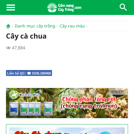
🏠
Danh mục cây trồng
Cây rau màu
Cây cà chua
47,884
Liên hệ QC: ☎ 0336.180068
Ad by CNCT