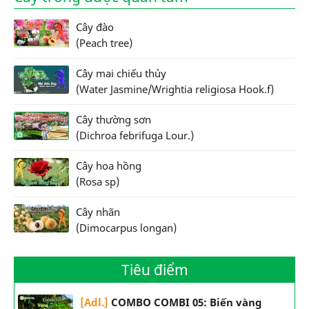
Cây đào
(Peach tree)
Cây mai chiếu thủy
(Water Jasmine/Wrightia religiosa Hook.f)
Cây thường sơn
(Dichroa febrifuga Lour.)
Cây hoa hồng
(Rosa sp)
Cây nhãn
(Dimocarpus longan)
Tiêu điểm
[Adl.]
COMBO COMBI 05: Biến vàng