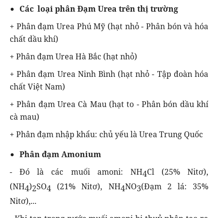
Các loại phân Đạm Urea trên thị trường
+ Phân đạm Urea Phú Mỹ (hạt nhỏ - Phân bón và hóa
chất dầu khí)
+ Phân đạm Urea Hà Bắc (hạt nhỏ)
+ Phân đạm Urea Ninh Bình (hạt nhỏ - Tập đoàn hóa
chất Việt Nam)
+ Phân đạm Urea Cà Mau (hạt to - Phân bón dầu khí
cà mau)
+ Phân đạm nhập khẩu: chủ yếu là Urea Trung Quốc
Phân đạm Amonium
- Đó là các muối amoni: NH
Cl (25% Nitơ),
4
(NH
)
SO
(21% Nitơ), NH
NO
(Đạm 2 lá: 35%
4
2
4
4
3
Nitơ),...