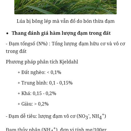
Lúa bị bông lép mà vẫn đổ do bón thừa đạm
Thang đánh giá hàm lượng đạm trong đất
- Đạm tổngsố (N%) : Tổng lượng đạm hữu cơ và vô cơ
trong đất
Phương pháp phân tích Kjeldahl
+ Đất nghèo: < 0,1%
+ Trung bình: 0,1 - 0,15%
+ Khá: 0,15 - 0,2%
+ Giàu: > 0,2%
-
+
- Đạm dễ tiêu: lượng đạm vô cơ (NO
, NH
)
3
4
+
Đạm thủy phân (NH
), đơn vị tính mg/100gr