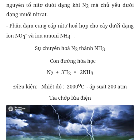
nguyên tố nitơ duới dạng khí N
mà chủ yếu dưới
2
dạng muối nitrat.
- Phân đạm cung cấp nitơ hoá hợp cho cây dưới dạng
-
+
ion NO
và ion amoni NH
.
3
4
Sự chuyển hoá N
thành NH
2
3
+ Con đường hóa học
N
+ 3H
= 2NH
2
2
3
o
Điều kiện: Nhiệt độ : 2000
C - áp suất 200 atm
Tia chớp lửa điện