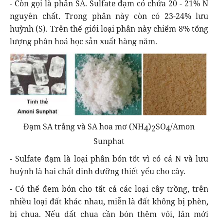
- Còn gọi là phân SA. Sulfate đạm có chứa 20 - 21% N
nguyên chất. Trong phân này còn có 23-24% lưu
huỳnh (S). Trên thế giới loại phân này chiếm 8% tổng
lượng phân hoá học sản xuất hàng năm.
Đạm SA trắng và SA hoa mơ (NH
)
SO
/Amon
4
2
4
Sunphat
- Sulfate đạm là loại phân bón tốt vì có cả N và lưu
huỳnh là hai chất dinh dưỡng thiết yếu cho cây.
- Có thể đem bón cho tất cả các loại cây trồng, trên
nhiều loại đất khác nhau, miễn là đất không bị phèn,
bị chua. Nếu đất chua cần bón thêm vôi, lân mới