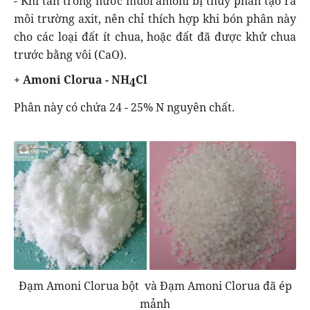
- Khi tan trong nước muối amoni bị thuỷ phân tạo ra
môi trường axit, nên chỉ thích hợp khi bón phân này
cho các loại đất ít chua, hoặc đất đã được khử chua
trước bằng vôi (CaO).
+ Amoni Clorua - NH
Cl
4
Phân này có chứa 24 - 25% N nguyên chất.
Đạm Amoni Clorua bột và Đạm Amoni Clorua đã ép
mảnh