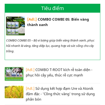
Tiêu điểm
[Adl.]
COMBO COMBI 05: Biến vàng
thành xanh
COMBO COMBI 05 – Bộ vi lượng giúp biến vàng thành xanh, phục
hồi nhanh lá vàng, tăng diệp lục, quang hợp và sức sống cho cây
trồng.
[Adl.]
COMBO T-ROOT kích rễ toàn diện -
phục hồi cây yếu, thúc rễ cực mạnh
[Adl.]
Sử dụng kết hợp đạm Ure và Atonik
đậm đặc - 'Công thức vàng' trong sử dụng
phân bón