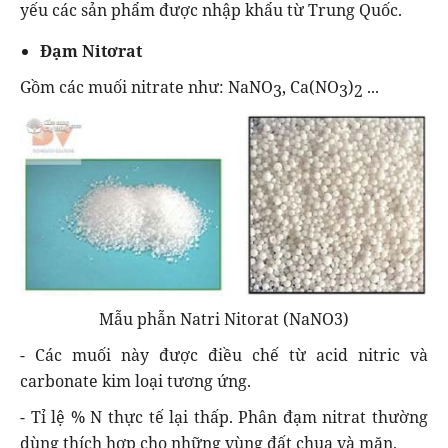
yếu các sản phẩm được nhập khẩu từ Trung Quốc.
Đạm Nitơrat
Gồm các muối nitrate như: NaNO
, Ca(NO
)
...
3
3
2
Mẫu phẫn Natri Nitorat (NaNO3)
- Các muối này được điều chế từ acid nitric và
carbonate kim loại tương ứng.
- Tỉ lệ % N thực tế lại thấp. Phân đạm nitrat thường
dùng thích hợp cho những vùng đất chua và mặn.