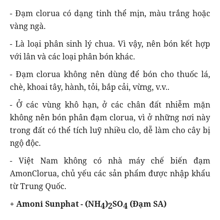
- Đạm clorua có dạng tinh thể mịn, màu trắng hoặc
vàng ngà.
- Là loại phân sinh lý chua. Vì vậy, nên bón kết hợp
với lân và các loại phân bón khác.
- Đạm clorua không nên dùng để bón cho thuốc lá,
chè, khoai tây, hành, tỏi, bắp cải, vừng, v.v..
- Ở các vùng khô hạn, ở các chân đất nhiễm mặn
không nên bón phân đạm clorua, vì ở những nơi này
trong đất có thể tích luỹ nhiều clo, dễ làm cho cây bị
ngộ độc.
- Việt Nam không có nhà máy chế biến đạm
AmonClorua, chủ yếu các sản phẩm được nhập khẩu
từ Trung Quốc.
+ Amoni Sunphat - (NH
)
SO
(Đạm SA)
4
2
4