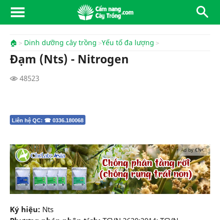
🏠
Dinh dưỡng cây trồng
Yếu tố đa lượng
Đạm (Nts) - Nitrogen
48523
Liên hệ QC: ☎ 0336.180068
Ad by CNCT
Ký hiệu:
Nts