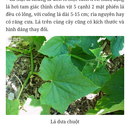
lá hơi tam giác (hình chân vịt 5 cạnh) 2 mặt phiến lá
đều có lông, với cuống lá dài 5-15 cm; rìa nguyên hay
có răng cưa. Lá trên cùng cây cũng có kích thước và
hình dáng thay đổi.
Lá dưa chuột