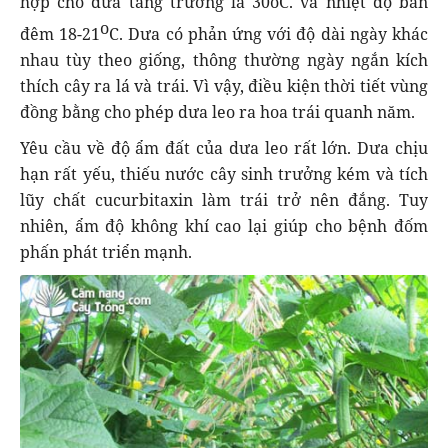
hợp cho dưa tăng trưởng là 30oC. và nhiệt độ ban
o
đêm 18-21
C. Dưa có phản ứng với độ dài ngày khác
nhau tùy theo giống, thông thường ngày ngắn kích
thích cây ra lá và trái. Vì vậy, điều kiện thời tiết vùng
đồng bằng cho phép dưa leo ra hoa trái quanh năm.
Yêu cầu về độ ẩm đất của dưa leo rất lớn. Dưa chịu
hạn rất yếu, thiếu nước cây sinh trưởng kém và tích
lũy chất cucurbitaxin làm trái trở nên đắng. Tuy
nhiên, ẩm độ không khí cao lại giúp cho bệnh đốm
phấn phát triển mạnh.