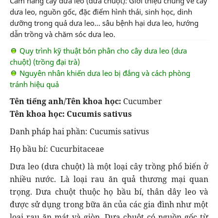
Cẩm nang cây dưa leo (dưa chuột): Giới thiệu chung về cây
dưa leo, nguồn gốc, đặc điểm hình thái, sinh học, dinh
dưỡng trong quả dưa leo... sâu bệnh hại dưa leo, hướng
dẫn trồng và chăm sóc dưa leo.
Quy trình kỹ thuật bón phân cho cây dưa leo (dưa
chuột) (trồng đại trà)
Nguyên nhân khiến dưa leo bị đắng và cách phòng
tránh hiệu quả
Tên tiếng anh/Tên khoa học:
Cucumber
Tên khoa học: Cucumis sativus
Danh pháp hai phần: Cucumis sativus
Họ bầu bí: Cucurbitaceae
Dưa leo (dưa chuột) là một loại cây trồng phổ biến ở
nhiều nước. Là loại rau ăn quả thương mại quan
trọng. Dưa chuột thuộc họ bầu bí, thân dây leo và
được sử dụng trong bữa ăn của các gia đình như một
loại rau ăn mát và giòn. Dưa chuột có nguồn gốc từ