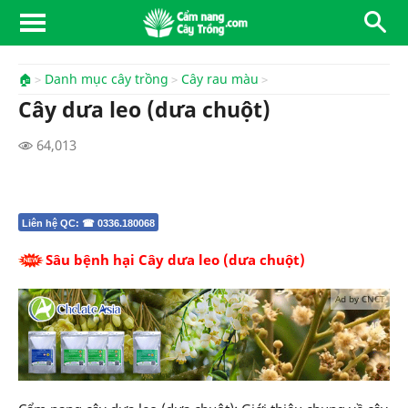
🏠
Danh mục cây trồng
Cây rau màu
Cây dưa leo (dưa chuột)
64,013
Liên hệ QC: ☎ 0336.180068
Sâu bệnh hại Cây dưa leo (dưa chuột)
Ad by CNCT