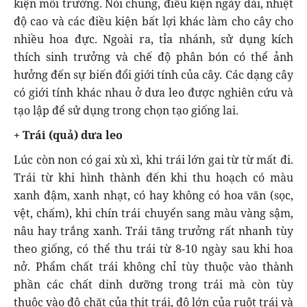
kiện môi trường. Nói chung, điều kiện ngày dài, nhiệt
độ cao và các điều kiện bất lợi khác làm cho cây cho
nhiều hoa đực. Ngoài ra, tỉa nhánh, sử dụng kích
thích sinh trưởng và chế độ phân bón có thể ảnh
hưởng đến sự biến đổi giới tính của cây. Các dạng cây
có giới tính khác nhau ở dưa leo được nghiên cứu và
tạo lập để sử dụng trong chọn tạo giống lai.
+ Trái (quả) dưa leo
Lúc còn non có gai xù xì, khi trái lớn gai từ từ mất đi.
Trái từ khi hình thành đến khi thu hoạch có màu
xanh đậm, xanh nhạt, có hay không có hoa văn (sọc,
vệt, chấm), khi chín trái chuyển sang màu vàng sậm,
nâu hay trắng xanh. Trái tăng trưởng rất nhanh tùy
theo giống, có thể thu trái từ 8-10 ngày sau khi hoa
nở. Phẩm chất trái không chỉ tùy thuộc vào thành
phần các chất dinh dưỡng trong trái mà còn tùy
thuộc vào độ chặt của thịt trái, độ lớn của ruột trái và