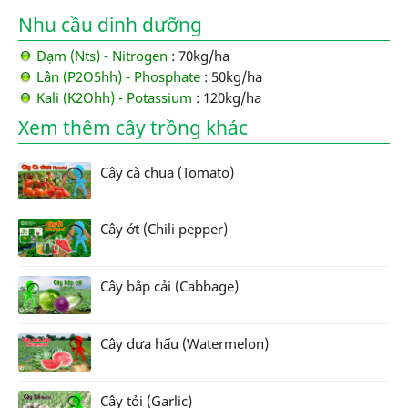
Nhu cầu dinh dưỡng
Đạm (Nts) - Nitrogen
: 70kg/ha
Lân (P2O5hh) - Phosphate
: 50kg/ha
Kali (K2Ohh) - Potassium
: 120kg/ha
Xem thêm cây trồng khác
Cây cà chua (Tomato)
Cây ớt (Chili pepper)
Cây bắp cải (Cabbage)
Cây dưa hấu (Watermelon)
Cây tỏi (Garlic)