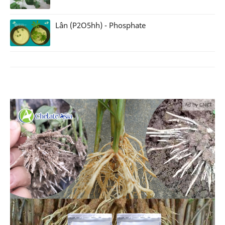
Lân (P2O5hh) - Phosphate
Ad by CNCT