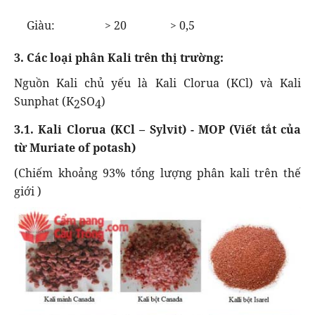
Giàu:
> 20
> 0,5
3. Các loại phân Kali trên thị trường:
Nguồn Kali chủ yếu là Kali Clorua (KCl) và Kali
Sunphat (K
SO
)
2
4
3.1. Kali Clorua (KCl – Sylvit)
- MOP (Viết tắt của
từ Muriate of potash)
(Chiếm khoảng 93% tổng lượng phân kali trên thế
giới )