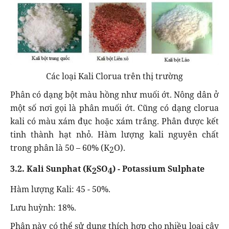
Các loại Kali Clorua trên thị trường
Phân có dạng bột màu hồng như muối ớt. Nông dân ở
một số nơi gọi là phân muối ớt. Cũng có dạng clorua
kali có màu xám đục hoặc xám trắng. Phân được kết
tinh thành hạt nhỏ. Hàm lượng kali nguyên chất
trong phân là 50 – 60% (K
O).
2
3.2. Kali Sunphat (K
SO
) - Potassium Sulphate
2
4
Hàm lượng Kali: 45 - 50%.
Lưu huỳnh: 18%.
Phân này có thể sử dụng thích hợp cho nhiều loại cây