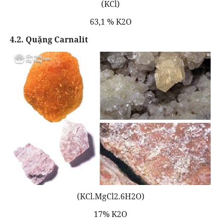
(KCl)
63,1 % K2O
4.2. Quặng Carnalit
(KCl.MgCl2.6H2O)
17% K2O