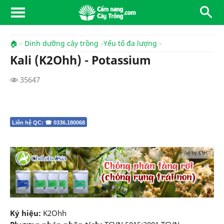
🏠
Dinh dưỡng cây trồng
Yếu tố đa lượng
Kali (K2Ohh) - Potassium
35647
Liên hệ QC: ☎ 0336.180068
Ad by CNCT
Ký hiệu:
K2Ohh