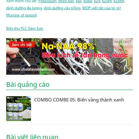
Xem thêm chủ đề:
Potassium
,
phân kali
,
kali
,
potal
,
k2o
,
k2oht
,
k2ohh
,
dinh dưỡng đa lượng
,
dinh dưỡng cây trồng
,
MOP viết tắt của từ gì?
Muriate of potash
Biệt thự FLC Sầm Sơn
Ad by CNCT
Bài quảng cáo
COMBO COMBI 05: Biến vàng thành xanh
Bài viết liên quan