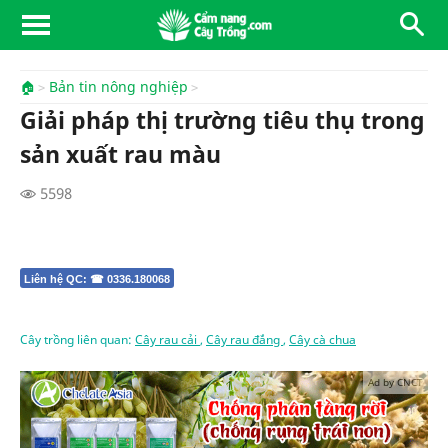
🏠
Bản tin nông nghiệp
Giải pháp thị trường tiêu thụ trong
sản xuất rau màu
5598
Liên hệ QC: ☎ 0336.180068
Cây trồng liên quan:
Cây rau cải
,
Cây rau đắng
,
Cây cà chua
Ad by CNCT