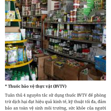
* Thuốc bảo vệ thực vật (BVTV)
Tuân thủ 4 nguyên tắc sử dụng thuốc BVTV để phòng
trừ dịch hại đạt hiệu quả kinh tế, kỹ thuật tối đa, đảm
bảo an toàn vệ sinh môi trường, sức khỏe của người