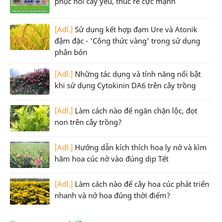
phục hồi cây yếu, thúc rễ cực mạnh
[Adl.]
Sử dụng kết hợp đạm Ure và Atonik
đậm đặc - 'Công thức vàng' trong sử dụng
phân bón
[Adl.]
Những tác dụng và tính năng nổi bật
khi sử dụng Cytokinin DA6 trên cây trồng
[Adl.]
Làm cách nào để ngăn chặn lộc, đọt
non trên cây trồng?
[Adl.]
Hướng dẫn kích thích hoa ly nở và kìm
hãm hoa cúc nở vào đúng dịp Tết
[Adl.]
Làm cách nào để cây hoa cúc phát triển
nhanh và nở hoa đúng thời điểm?