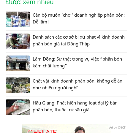
Được xem nhiều
Cán bộ muốn 'chơi' doanh nghiệp phân bón:
Dễ lắm!
Danh sách các cơ sở bị xử phạt vì kinh doanh
phân bón giả tại Đồng Tháp
Lâm Đồng: Sự thật trong vụ việc “phân bón
kém chất lượng”
Chật vật kinh doanh phân bón, không dễ ăn
như nhiều người nghĩ
Hậu Giang: Phát hiện hàng loạt đại lý bán
phân bón, thuốc trừ sâu giả
Ad by CNCT