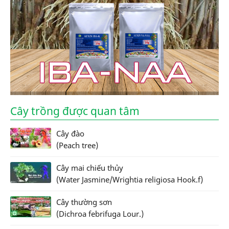
Cây trồng được quan tâm
Cây đào
(Peach tree)
Cây mai chiếu thủy
(Water Jasmine/Wrightia religiosa Hook.f)
Cây thường sơn
(Dichroa febrifuga Lour.)