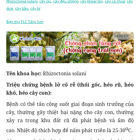
Rhizoctonia solani
,
cây lạc
,
cây đậu phộng
,
cây khoai tây
,
cây cà chua
,
cây
dưa
,
cây bầu
,
cây bí
Biệt thự FLC Sầm Sơn
Ad by CNCT
Tên khoa học:
Rhizoctonia solani
Triệu chứng bệnh lở cổ rễ (thối gốc, héo rũ, héo
khô, héo cây con):
Bệnh có thể tấn công suốt giai đoạn sinh trưởng của
cây, thường gây thiệt hại nặng cho cây con, thường
xảy ra trong khu đất cũ đã phát bệnh và ẩm độ
o
cao. Nhiệt độ thích hợp để nấm phát triển là 25-30
C.