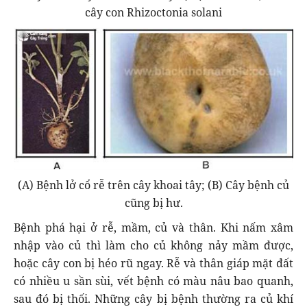
cây con Rhizoctonia solani
(A) Bệnh lở cổ rễ trên cây khoai tây; (B) Cây bệnh củ
cũng bị hư.
Bệnh phá hại ở rễ, mầm, củ và thân. Khi nấm xâm
nhập vào củ thì làm cho củ không nảy mầm được,
hoặc cây con bị héo rũ ngay. Rễ và thân giáp mặt đất
có nhiều u sần sùi, vết bệnh có màu nâu bao quanh,
sau đó bị thối. Những cây bị bệnh thường ra củ khí