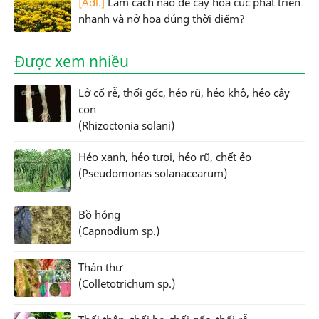
[Adl.]
Làm cách nào để cây hoa cúc phát triển
nhanh và nở hoa đúng thời điểm?
Được xem nhiều
Lở cổ rễ, thối gốc, héo rũ, héo khô, héo cây
con
(Rhizoctonia solani)
Héo xanh, héo tươi, héo rũ, chết ẻo
(Pseudomonas solanacearum)
Bồ hóng
(Capnodium sp.)
Thán thư
(Colletotrichum sp.)