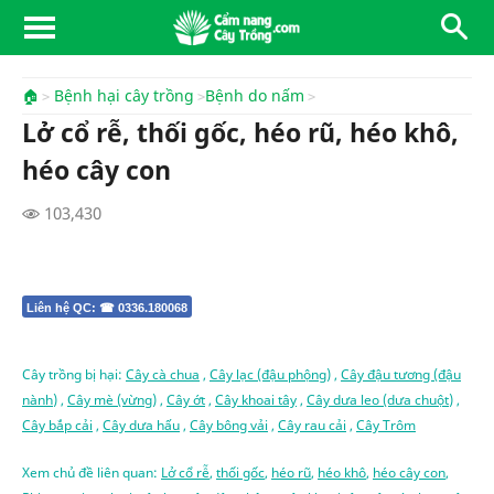
🏠
Bệnh hại cây trồng
Bệnh do nấm
Lở cổ rễ, thối gốc, héo rũ, héo khô,
héo cây con
103,430
Liên hệ QC: ☎ 0336.180068
Cây trồng bị hại:
Cây cà chua
,
Cây lạc (đậu phộng)
,
Cây đậu tương (đậu
nành)
,
Cây mè (vừng)
,
Cây ớt
,
Cây khoai tây
,
Cây dưa leo (dưa chuột)
,
Cây bắp cải
,
Cây dưa hấu
,
Cây bông vải
,
Cây rau cải
,
Cây Trôm
Xem chủ đề liên quan:
Lở cổ rễ
,
thối gốc
,
héo rũ
,
héo khô
,
héo cây con
,