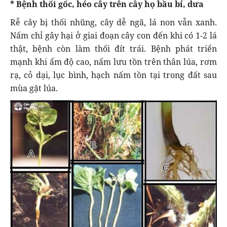
* Bệnh thối gốc, héo cây trên cây họ bầu bí, dưa
Rễ cây bị thối nhũng, cây dễ ngã, lá non vẫn xanh.
Nấm chỉ gây hại ở giai đoạn cây con đến khi có 1-2 lá
thật, bệnh còn làm thối đít trái. Bệnh phát triển
mạnh khi ẩm độ cao, nấm lưu tồn trên thân lúa, rơm
rạ, cỏ dại, lục bình, hạch nấm tồn tại trong đất sau
mùa gặt lúa.