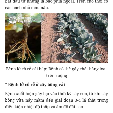
bắt đầu từ những lá bao phía ngoài. Trên chỗ thối có
các hạch nhỏ màu nâu.
Bệnh lỡ cổ rễ cải bắp; Bệnh có thể gây chết hàng loạt
trên ruộng
* Bệnh lở cổ rễ ở cây bông vải
Bệnh xuất hiện gây hại vào thời kỳ cây con, từ khi cây
bông vừa nảy mầm đến giai đoạn 3-4 lá thật trong
điều kiện nhiệt độ thấp và ẩm độ đất cao.