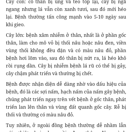
Cây con: cổ thân bị úng và teo tóp lại, cây bị ngã
ngang nhưng lá vẫn còn xanh tươi, sau đó mới héo
lại. Bệnh thường tấn công mạnh vào 5-10 ngày sau
khi gieo.
Cây lớn: bệnh xâm nhiễm ở thân, nhất là ở phần gốc
thân, làm cho mô vỏ bị thối nâu hoặc nâu đen, viền
vùng thối không đều đặn và có màu nâu đỏ, phần
bệnh hơi lõm vào, sau đó thân bị nứt ra, lá héo khô
rồi rụng dần. Cây bị nhiễm bệnh lá rũ có thể bị gảy,
cây chậm phát triển và thường bị chết.
Bệnh được nhận diện dễ dàng nhờ vào dấu hiệu của
bệnh, đó là các sợi nấm, hạch nấm của nấm gây bệnh,
chúng phát triển ngay trên vết bệnh ở gốc thân, phát
triển lan lên thân và vùng đất quanh gốc cây. Rễ bị
thối và thường có màu nâu đỏ.
Tuy nhiên, ở ngoài đồng bệnh thường dễ nhầm lẫn