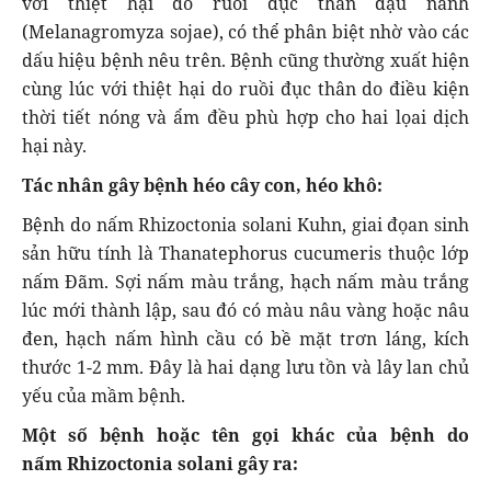
với thiệt hại do ruồi đục thân đậu nành
(Melanagromyza sojae), có thể phân biệt nhờ vào các
dấu hiệu bệnh nêu trên. Bệnh cũng thường xuất hiện
cùng lúc với thiệt hại do ruồi đục thân do điều kiện
thời tiết nóng và ẩm đều phù hợp cho hai lọai dịch
hại này.
Tác nhân gây bệnh héo cây con, héo khô:
Bệnh do nấm Rhizoctonia solani Kuhn, giai đọan sinh
sản hữu tính là Thanatephorus cucumeris thuộc lớp
nấm Đãm. Sợi nấm màu trắng, hạch nấm màu trắng
lúc mới thành lập, sau đó có màu nâu vàng hoặc nâu
đen, hạch nấm hình cầu có bề mặt trơn láng, kích
thước 1-2 mm. Đây là hai dạng lưu tồn và lây lan chủ
yếu của mầm bệnh.
Một số bệnh hoặc tên gọi khác của bệnh do
nấm Rhizoctonia solani gây ra: