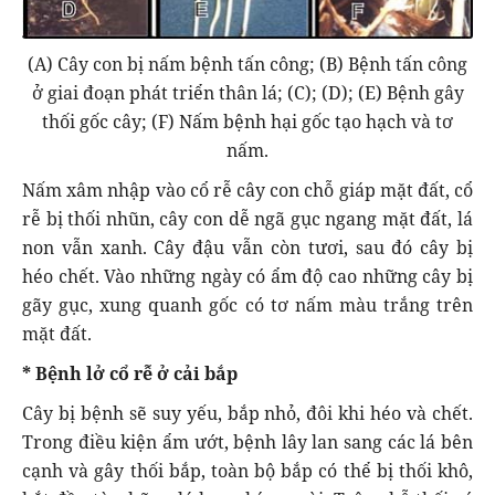
(A) Cây con bị nấm bệnh tấn công; (B) Bệnh tấn công
ở giai đoạn phát triển thân lá; (C); (D); (E) Bệnh gây
thối gốc cây; (F) Nấm bệnh hại gốc tạo hạch và tơ
nấm.
Nấm xâm nhập vào cổ rễ cây con chỗ giáp mặt đất, cổ
rễ bị thối nhũn, cây con dễ ngã gục ngang mặt đất, lá
non vẫn xanh. Cây đậu vẫn còn tươi, sau đó cây bị
héo chết. Vào những ngày có ẩm độ cao những cây bị
gãy gục, xung quanh gốc có tơ nấm màu trắng trên
mặt đất.
* Bệnh lở cổ rễ ở cải bắp
Cây bị bệnh sẽ suy yếu, bắp nhỏ, đôi khi héo và chết.
Trong điều kiện ẩm ướt, bệnh lây lan sang các lá bên
cạnh và gây thối bắp, toàn bộ bắp có thể bị thối khô,