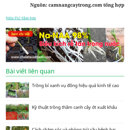
Nguồn: camnangcaytrong.com tổng hợp
Villa FLC Sầm Sơn
Ad by CNCT
Bài viết liên quan
Trồng bí xanh vụ đông hiệu quả kinh tế cao
Kỹ thuật trồng thâm canh cây ớt xuất khẩu
Cách chăm sóc và phòng trừ sâu bệnh hại