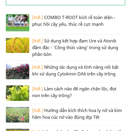
[Adl.]
COMBO T-ROOT kích rễ toàn diện -
phục hồi cây yếu, thúc rễ cực mạnh
[Adl.]
Sử dụng kết hợp đạm Ure và Atonik
đậm đặc - 'Công thức vàng' trong sử dụng
phân bón
[Adl.]
Những tác dụng và tính năng nổi bật
khi sử dụng Cytokinin DA6 trên cây trồng
[Adl.]
Làm cách nào để ngăn chặn lộc, đọt
non trên cây trồng?
[Adl.]
Hướng dẫn kích thích hoa ly nở và kìm
hãm hoa cúc nở vào đúng dịp Tết