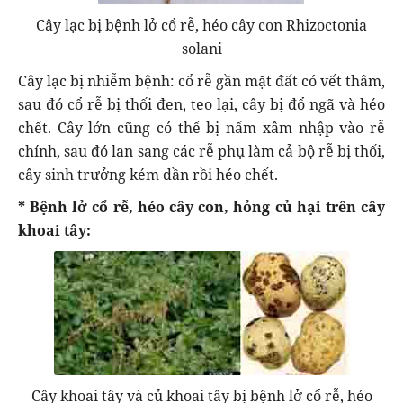
Cây lạc bị bệnh lở cổ rễ, héo cây con Rhizoctonia
solani
Cây lạc bị nhiễm bệnh: cổ rễ gần mặt đất có vết thâm,
sau đó cổ rễ bị thối đen, teo lại, cây bị đổ ngã và héo
chết. Cây lớn cũng có thể bị nấm xâm nhập vào rễ
chính, sau đó lan sang các rễ phụ làm cả bộ rễ bị thối,
cây sinh trưởng kém dần rồi héo chết.
* Bệnh lở cổ rễ, héo cây con, hỏng củ hại trên cây
khoai tây:
Cây khoai tây và củ khoai tây bị bệnh lở cổ rễ, héo