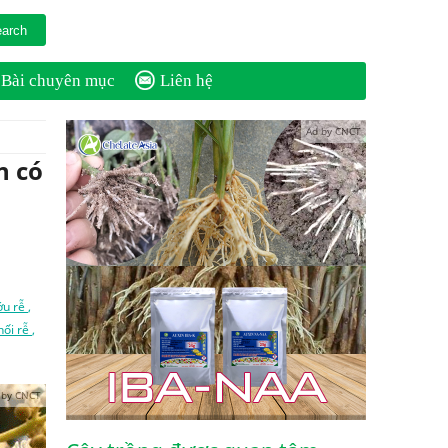
Bài chuyên mục
Liên hệ
Ad by CNCT
n có
ớu rễ
,
hối rễ
,
 by CNCT