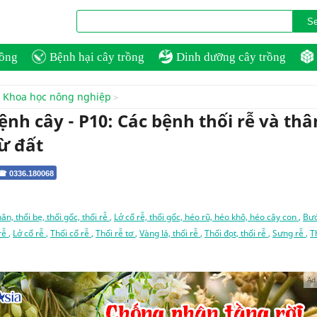
rồng
Bệnh hại cây trồng
Dinh dưỡng cây trồng
Khoa học nông nghiệp
nh cây - P10: Các bệnh thối rễ và thâ
ừ đất
 ☎ 0336.180068
hân, thối bẹ, thối gốc, thối rễ
,
Lở cổ rễ, thối gốc, héo rũ, héo khô, héo cây con
,
Bư
 rễ
,
Lở cổ rễ
,
Thối cổ rễ
,
Thối rễ tơ
,
Vàng lá, thối rễ
,
Thối đọt, thối rễ
,
Sưng rễ
,
T
Ad