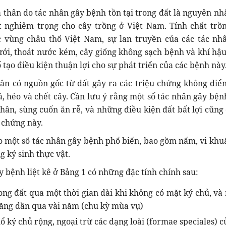
à thân do tác nhân gây bệnh tồn tại trong đất là nguyên nh
t nghiêm trọng cho cây trồng ở Việt Nam. Tính chất trồn
 vùng châu thổ Việt Nam, sự lan truyền của các tác nh
ới, thoát nước kém, cây giống không sạch bệnh và khí hậu
 tạo điều kiện thuận lợi cho sự phát triển của các bệnh này
ân có nguồn gốc từ đất gây ra các triệu chứng không điển
lá, héo và chết cây. Cần lưu ý rằng một số tác nhân gây bện
hân, sùng cuốn ăn rễ, và những điều kiện đất bất lợi cũng 
 chứng này.
 một số tác nhân gây bệnh phổ biến, bao gồm nấm, vi khu
g ký sinh thực vật.
 bệnh liệt kê ở Bảng 1 có những đặc tính chính sau:
ong đất qua một thời gian dài khi không có mặt ký chủ, và
tăng dần qua vài năm (chu kỳ mùa vụ)
 ký chủ rộng, ngoại trừ các dạng loài (formae speciales) c