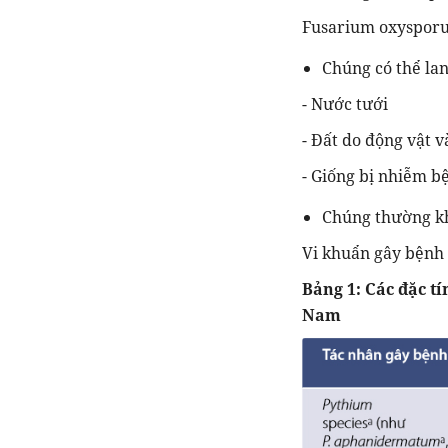
Fusarium oxyspor
Chúng có thể lan
- Nước tưới
- Đất do động vật 
- Giống bị nhiễm bệ
Chúng thường kh
Vi khuẩn gây bệnh h
Bảng 1: Các đặc tí
Nam