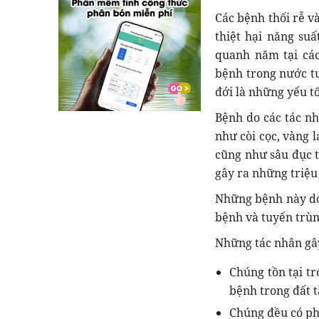
Các bệnh thối rễ v
thiệt hại năng suấ
quanh năm tại các
bệnh trong nước tư
đới là những yếu tố
Bệnh do các tác nh
như còi cọc, vàng 
cũng như sâu đục t
gây ra những triệu
Những bệnh này do
bệnh và tuyến trùn
Những tác nhân gây
Chúng tồn tại tr
bệnh trong đất 
Chúng đều có phổ