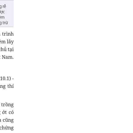
 trình
ệm lây
hủ tại
t Nam.
0.1) -
ng thí
 trồng
 ớt có
n cũng
 chứng