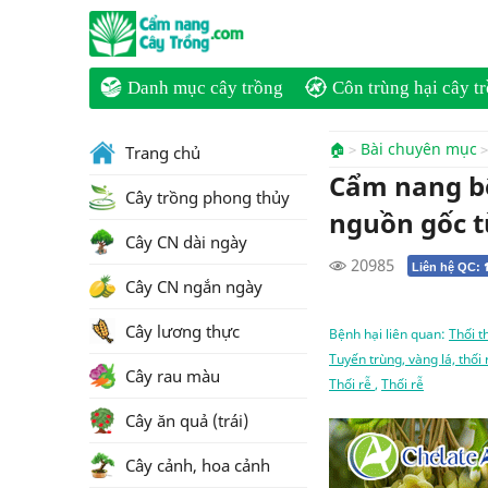
Danh mục cây trồng
Côn trùng hại cây t
🏠
Bài chuyên mục
Trang chủ
Cẩm nang bệ
Cây trồng phong thủy
nguồn gốc t
Cây CN dài ngày
20985
Liên hệ QC:
Cây CN ngắn ngày
Cây lương thực
Bệnh hại liên quan:
Thối t
Tuyến trùng, vàng lá, thối
Cây rau màu
Thối rễ
,
Thối rễ
Cây ăn quả (trái)
Cây cảnh, hoa cảnh