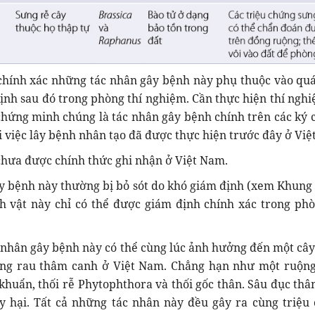
chính xác những tác nhân gây bệnh này phụ thuộc vào quá
ịnh sau đó trong phòng thí nghiệm. Cần thực hiện thí nghi
hứng minh chúng là tác nhân gây bệnh chính trên các ký c
i việc lây bệnh nhân tạo đã được thực hiện trước đây ở Việ
chưa được chính thức ghi nhận ở Việt Nam.
 bệnh này thường bị bỏ sót do khó giám định (xem Khung 1
h vật này chỉ có thể được giám định chính xác trong phò
 nhân gây bệnh này có thể cùng lúc ảnh hưởng đến một cây
ồng rau thâm canh ở Việt Nam. Chẳng hạn như một ruộng
 khuẩn, thối rễ Phytophthora và thối gốc thân. Sâu đục thâ
ây hại. Tất cả những tác nhân này đều gây ra cùng triệu