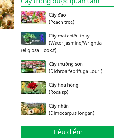
Cây trồng được quan tâm
Cây đào
(Peach tree)
Cây mai chiếu thủy
(Water Jasmine/Wrightia
religiosa Hook.f)
Cây thường sơn
(Dichroa febrifuga Lour.)
Cây hoa hồng
(Rosa sp)
Cây nhãn
(Dimocarpus longan)
Tiêu điểm