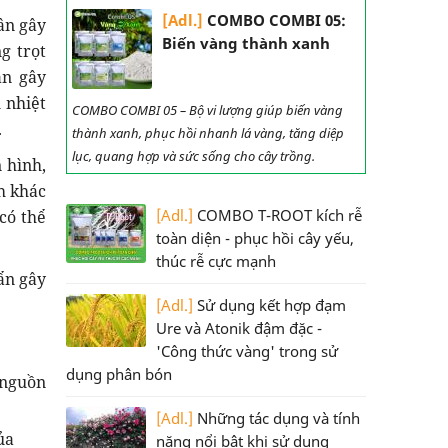
[Adl.]
COMBO COMBI 05:
ân gây
Biến vàng thành xanh
g trọt
ân gây
 nhiệt
COMBO COMBI 05 – Bộ vi lượng giúp biến vàng
.
thành xanh, phục hồi nhanh lá vàng, tăng diệp
lục, quang hợp và sức sống cho cây trồng.
 hình,
h khác
[Adl.]
COMBO T-ROOT kích rễ
có thể
toàn diện - phục hồi cây yếu,
thúc rễ cực mạnh
ẩn gây
[Adl.]
Sử dụng kết hợp đạm
Ure và Atonik đậm đặc -
'Công thức vàng' trong sử
dụng phân bón
 nguồn
[Adl.]
Những tác dụng và tính
ủa
năng nổi bật khi sử dụng