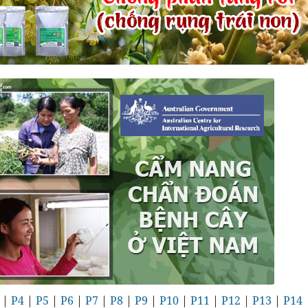
|
P4
|
P5
|
P6
|
P7
|
P8
|
P9
|
P10
|
P11
|
P12
|
P13
|
P14