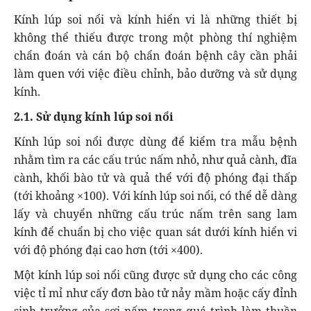
Kính lúp soi nổi và kính hiển vi là những thiết bị
không thể thiếu được trong một phòng thí nghiệm
chẩn đoán và cán bộ chẩn đoán bệnh cây cần phải
làm quen với việc điều chỉnh, bảo dưỡng và sử dụng
kính.
2.1. Sử dụng kính lúp soi nổi
Kính lúp soi nổi được dùng để kiểm tra mẫu bệnh
nhằm tìm ra các cấu trúc nấm nhỏ, như quả cành, đĩa
cành, khối bào tử và quả thể với độ phóng đại thấp
(tới khoảng ×100). Với kính lúp soi nổi, có thể dễ dàng
lấy và chuyển những cấu trúc nấm trên sang lam
kính để chuẩn bị cho việc quan sát dưới kính hiển vi
với độ phóng đại cao hơn (tới ×400).
Một kính lúp soi nổi cũng được sử dụng cho các công
việc tỉ mỉ như cấy đơn bào tử nảy mầm hoặc cấy đỉnh
sinh trưởng của sợi nấm trong quá trình làm thuần