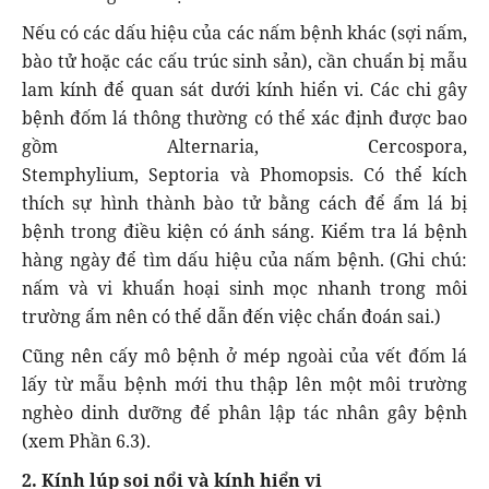
Nếu có các dấu hiệu của các nấm bệnh khác (sợi nấm,
bào tử hoặc các cấu trúc sinh sản), cần chuẩn bị mẫu
lam kính để quan sát dưới kính hiển vi. Các chi gây
bệnh đốm lá thông thường có thể xác định được bao
gồm Alternaria, Cercospora,
Stemphylium, Septoria và Phomopsis. Có thể kích
thích sự hình thành bào tử bằng cách để ẩm lá bị
bệnh trong điều kiện có ánh sáng. Kiểm tra lá bệnh
hàng ngày để tìm dấu hiệu của nấm bệnh. (Ghi chú:
nấm và vi khuẩn hoại sinh mọc nhanh trong môi
trường ẩm nên có thể dẫn đến việc chẩn đoán sai.)
Cũng nên cấy mô bệnh ở mép ngoài của vết đốm lá
lấy từ mẫu bệnh mới thu thập lên một môi trường
nghèo dinh dưỡng để phân lập tác nhân gây bệnh
(xem Phần 6.3).
2. Kính lúp soi nổi và kính hiển vi