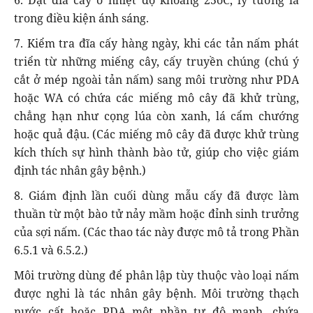
trong điều kiện ánh sáng.
7. Kiểm tra đĩa cấy hàng ngày, khi các tản nấm phát
triển từ những miếng cây, cấy truyền chúng (chú ý
cắt ở mép ngoài tản nấm) sang môi trường như PDA
hoặc WA có chứa các miếng mô cây đã khử trùng,
chẳng hạn như cọng lúa còn xanh, lá cẩm chướng
hoặc quả đậu. (Các miếng mô cây đã được khử trùng
kích thích sự hình thành bào tử, giúp cho việc giám
định tác nhân gây bệnh.)
8. Giám định lần cuối dùng mẫu cấy đã được làm
thuần từ một bào tử nảy mầm hoặc đỉnh sinh trưởng
của sợi nấm. (Các thao tác này được mô tả trong Phần
6.5.1 và 6.5.2.)
Môi trường dùng để phân lập tùy thuộc vào loại nấm
được nghi là tác nhân gây bệnh. Môi trường thạch
nước cất hoặc PDA một phần tư độ mạnh, chứa