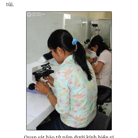
túi.
Quan sát bào tử nấm dưới kính hiển vi