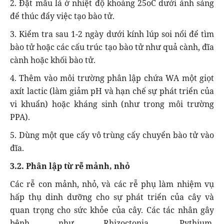
2. Đặt mẫu lá ở nhiệt độ khoảng 25oC dưới ánh sáng
để thúc đẩy việc tạo bào tử.
3. Kiểm tra sau 1-2 ngày dưới kính lúp soi nổi để tìm
bào tử hoặc các cấu trúc tạo bào tử như quả cành, đĩa
cành hoặc khối bào tử.
4. Thêm vào môi trường phân lập chứa WA một giọt
axít lactic (làm giảm pH và hạn chế sự phát triển của
vi khuẩn) hoặc kháng sinh (như trong môi trường
PPA).
5. Dùng một que cấy vô trùng cấy chuyển bào tử vào
đĩa.
3.2. Phân lập từ rễ mảnh, nhỏ
Các rễ con mảnh, nhỏ, và các rễ phụ làm nhiệm vụ
hấp thụ dinh dưỡng cho sự phát triển của cây và
quan trọng cho sức khỏe của cây. Các tác nhân gây
bệnh như Rhizoctonia, Pythium,