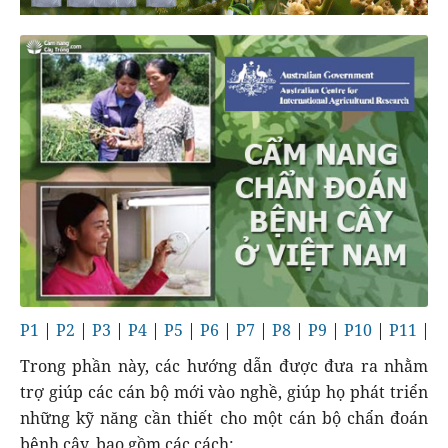
P1
|
P2
|
P3
|
P4
|
P5
|
P6
|
P7
|
P8
|
P9
|
P10
|
P11
|
P
Trong phần này, các hướng dẫn được đưa ra nhằm
trợ giúp các cán bộ mới vào nghề, giúp họ phát triển
những kỹ năng cần thiết cho một cán bộ chẩn đoán
bệnh cây, bao gồm các cách: