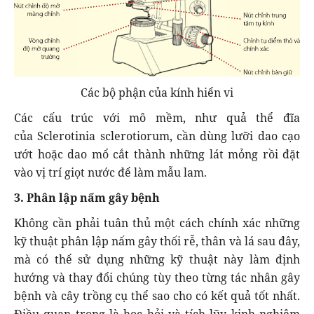
Các bộ phận của kính hiển vi
Các cấu trúc với mô mềm, như quả thể đĩa
của Sclerotinia sclerotiorum, cần dùng lưỡi dao cạo
ướt hoặc dao mổ cắt thành những lát mỏng rồi đặt
vào vị trí giọt nước để làm mẫu lam.
3. Phân lập nấm gây bệnh
Không cần phải tuân thủ một cách chính xác những
kỹ thuật phân lập nấm gây thối rễ, thân và lá sau đây,
mà có thể sử dụng những kỹ thuật này làm định
hướng và thay đổi chúng tùy theo từng tác nhân gây
bệnh và cây trồng cụ thể sao cho có kết quả tốt nhất.
Điều quan trọng là học hỏi và tích lũy kinh nghiệm