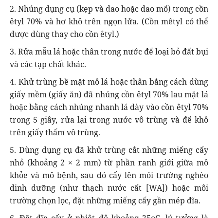
2. Nhúng dụng cụ (kẹp và dao hoặc dao mổ) trong cồn
êtyl 70% và hơ khô trên ngọn lửa. (Cồn mêtyl có thể
được dùng thay cho cồn êtyl.)
3. Rửa mẫu lá hoặc thân trong nước để loại bỏ đất bụi
và các tạp chất khác.
4. Khử trùng bề mặt mô lá hoặc thân bằng cách dùng
giấy mềm (giấy ăn) đã nhúng cồn êtyl 70% lau mặt lá
hoặc bằng cách nhúng nhanh lá dày vào cồn êtyl 70%
trong 5 giây, rửa lại trong nước vô trùng và để khô
trên giấy thấm vô trùng.
5. Dùng dụng cụ đã khử trùng cắt những miếng cấy
nhỏ (khoảng 2 × 2 mm) từ phần ranh giới giữa mô
khỏe và mô bệnh, sau đó cấy lên môi trường nghèo
dinh dưỡng (như thạch nước cất [WA]) hoặc môi
trường chọn lọc, đặt những miếng cấy gần mép đĩa.
6. Đặt đĩa cấy ở nhiệt độ khoảng 25oC, lý tưởng là