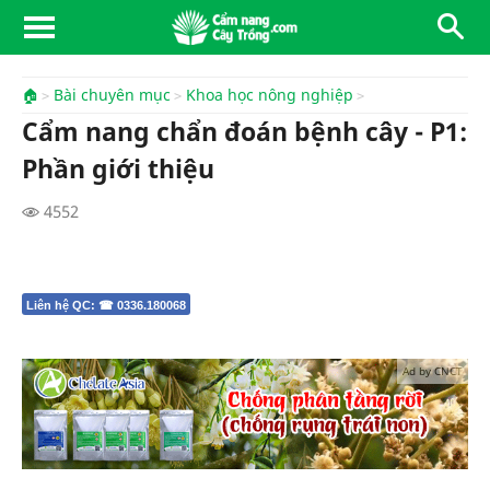
🏠
Bài chuyên mục
Khoa học nông nghiệp
Cẩm nang chẩn đoán bệnh cây - P1:
Phần giới thiệu
4552
Liên hệ QC: ☎ 0336.180068
Ad by CNCT