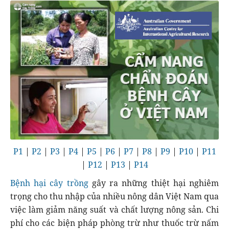
P1
|
P2
|
P3
|
P4
|
P5
|
P6
|
P7
|
P8
|
P9
|
P10
|
P11
|
P12
|
P13
|
P14
Bệnh hại cây trồng
gây ra những thiệt hại nghiêm
trọng cho thu nhập của nhiều nông dân Việt Nam qua
việc làm giảm năng suất và chất lượng nông sản. Chi
phí cho các biện pháp phòng trừ như thuốc trừ nấm