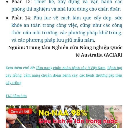
Phần 13:
Thiết kế, xây dựng và vận hành các
phòng thí nghiệm và nhà lưới dùng cho chẩn đoán
Phần 14:
Phụ lục về cách làm que cấy dẹp, sức
khỏe an toàn trong công việc, cũng như các công
thức nấu môi trường, các phương pháp khử trùng,
và các phương pháp lưu giữ mẫu nấm
.
Nguồn: Trung tâm Nghiên cứu Nông nghiệp Quốc
tế Australia (ACIAR)
Xem thêm chủ đề:
Cẩm nang chẩn đoán bệnh cây ở Việt Nam
,
Bệnh hại
cây trồng
,
cẩm nang chuẩn đoán bệnh cây
,
các bệnh thường gặp trên
cây trồng
FLC Sầm Sơn
Ad by CNCT