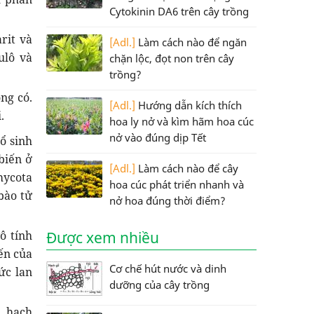
Cytokinin DA6 trên cây trồng
rit và
[Adl.]
Làm cách nào để ngăn
ulô và
chặn lộc, đọt non trên cây
trồng?
ng có.
[Adl.]
Hướng dẫn kích thích
.
hoa ly nở và kìm hãm hoa cúc
nở vào đúng dịp Tết
ổ sinh
biến ở
[Adl.]
Làm cách nào để cây
cota
hoa cúc phát triển nhanh và
bào tử
nở hoa đúng thời điểm?
ô tính
Được xem nhiều
ến của
Cơ chế hút nước và dinh
ức lan
dưỡng của cây trồng
, hạch