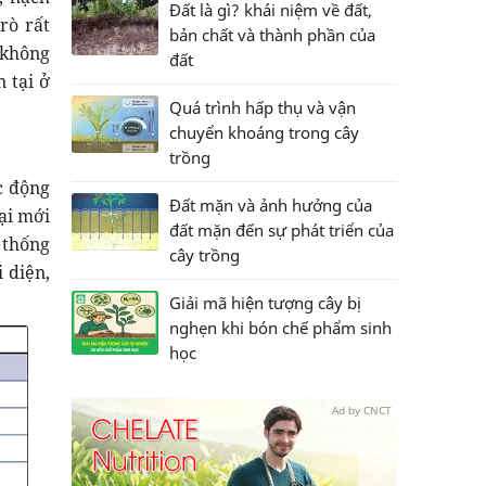
Đất là gì? khái niệm về đất,
rò rất
bản chất và thành phần của
 không
đất
 tại ở
Quá trình hấp thụ và vận
chuyển khoáng trong cây
trồng
c động
Đất mặn và ảnh hưởng của
ại mới
đất mặn đến sự phát triển của
 thống
cây trồng
 diện,
Giải mã hiện tượng cây bị
nghẹn khi bón chế phẩm sinh
học
Ad by CNCT