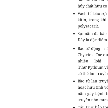
hủy chất hữu cơ 
Vách tế bào sợi
kitin, trong kh
polysacarit.
Sợi nấm đa bào 
Đây là đặc điểm 
Bào tử động - n
Chytrids. Các du
nhiều loài
(như Pythium và
có thể lan truyề
Bào tử lan truy
hoặc hữu tính vớ
nấm gây bệnh tr
truyền nhờ mưa 
Cấu trúc bảo tồ