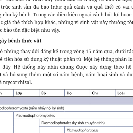
trúc sinh sản đa bào (như quả cành và quả thể) có vai t
 chu kỳ bệnh. Trong các điều kiện ngoại cảnh bất lợi hoặc
c giá thể thích hợp khác, những vi sinh vật này thường tồn
c bảo tồn đặc biệt như vậy.
gây bệnh thực vật
ó những thay đổi đáng kể trong vòng 15 năm qua, dưới tá
về tiến hóa sử dụng kỹ thuật phân tử. Một hệ thống phân lo
i đây. Hệ thống này nhìn chung được xây dựng theo hệ
) và bổ sung thêm một số nấm bệnh, nấm hoại sinh và đại
và mycorrhizal.