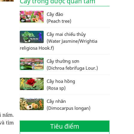
Cây trồng được quan tâm
Cây đào
(Peach tree)
Cây mai chiếu thủy
(Water Jasmine/Wrightia
religiosa Hook.f)
Cây thường sơn
(Dichroa febrifuga Lour.)
Cây hoa hồng
(Rosa sp)
Cây nhãn
(Dimocarpus longan)
i nấm.
và tìm
Tiêu điểm