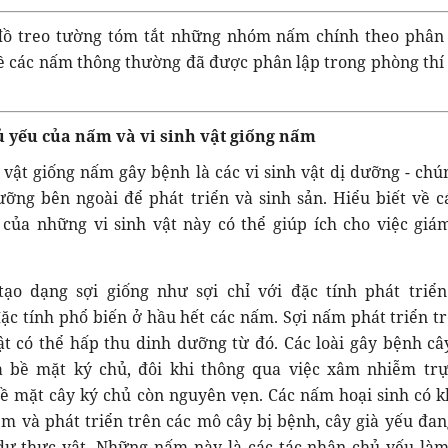
đồ treo tường tóm tắt những nhóm nấm chính theo phân
 về các nấm thông thường đã được phân lập trong phòng thí
hủ yếu của nấm và vi sinh vật giống nấm
 vật giống nấm gây bệnh là các vi sinh vật dị dưỡng - chú
ỡng bên ngoài để phát triển và sinh sản. Hiểu biết về c
 của những vi sinh vật này có thể giúp ích cho việc giá
tạo dạng sợi giống như sợi chỉ với đặc tính phát triể
ặc tính phổ biến ở hầu hết các nấm. Sợi nấm phát triển tr
vật có thể hấp thu dinh dưỡng từ đó. Các loài gây bệnh câ
a bề mặt ký chủ, đôi khi thông qua việc xâm nhiễm trự
ề mặt cây ký chủ còn nguyên vẹn. Các nấm hoại sinh có 
 và phát triển trên các mô cây bị bệnh, cây già yếu đan
dư thực vật. Những nấm này là các tác nhân chủ yếu là