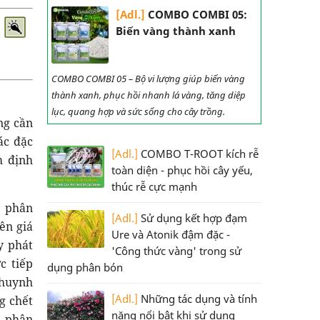
[Adl.]
COMBO COMBI 05:
Biến vàng thành xanh
COMBO COMBI 05 – Bộ vi lượng giúp biến vàng
thành xanh, phục hồi nhanh lá vàng, tăng diệp
lục, quang hợp và sức sống cho cây trồng.
ng cần
ác đặc
[Adl.]
COMBO T-ROOT kích rễ
m định
toàn diện - phục hồi cây yếu,
thúc rễ cực mạnh
n phân
[Adl.]
Sử dụng kết hợp đạm
ên giá
Ure và Atonik đậm đặc -
y phát
'Công thức vàng' trong sử
c tiếp
dụng phân bón
khuynh
[Adl.]
Những tác dụng và tính
g chết
năng nổi bật khi sử dụng
m phân