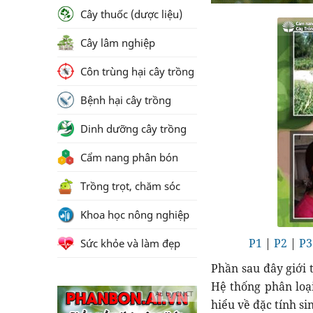
Cây thuốc (dược liệu)
Cây lâm nghiệp
Côn trùng hại cây trồng
Bệnh hại cây trồng
Dinh dưỡng cây trồng
Cẩm nang phân bón
Trồng trọt, chăm sóc
Khoa học nông nghiệp
P1
|
P2
|
P3
Sức khỏe và làm đẹp
Phần sau đây giới 
Hệ thống phân loạ
Ad by CNCT
hiểu về đặc tính si