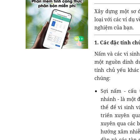
Xây dựng một sơ 
loại với các ví dụ
nghiệm của bạn.
1. Các đặc tính c
Nấm và các vi sinh
một nguồn dinh dư
tính chủ yếu khác
chúng:
Sợi nấm - cấu 
nhánh - là một đ
thể để vi sinh 
triển xuyên qu
xuyên qua các b
hướng xâm nhiễm
dần và các tàn 