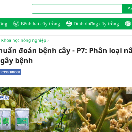
rồng
Bệnh hại cây trồng
Dinh dưỡng cây trồng
Khoa học nông nghiệp
uẩn đoán bệnh cây - P7: Phân loại 
 gây bệnh
 0336.180068
Ad