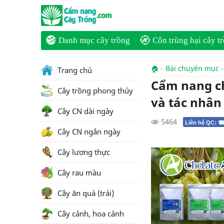
Danh mục cây trồng
Côn trùng hại cây t
🏠
Bài chuyên mục
Trang chủ
Cẩm nang ch
Cây trồng phong thủy
và tác nhân
Cây CN dài ngày
5464
Liên hệ QC: ☎
Cây CN ngắn ngày
Cây lương thực
Cây rau màu
Cây ăn quả (trái)
Cây cảnh, hoa cảnh