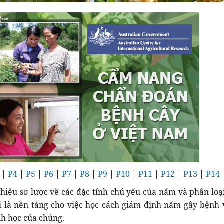
|
P4
|
P5
|
P6
|
P7
|
P8
|
P9
|
P10
|
P11
|
P12
|
P13
|
P14
thiệu sơ lược về các đặc tính chủ yếu của nấm và phân loạ
i là nền tảng cho việc học cách giám định nấm gây bệnh 
nh học của chúng.