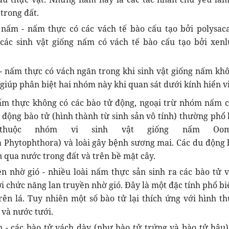
trong đất.
 nấm - nấm thực có các vách tế bào cấu tạo bởi polysaca
i các sinh vật giống nấm có vách tế bào cấu tạo bởi xenl
- nấm thực có vách ngăn trong khi sinh vật giống nấm khô
giúp phân biệt hai nhóm này khi quan sát dưới kính hiển vi
ấm thực không có các bào tử động, ngoại trừ nhóm nấm c
 động bào tử (hình thành từ sinh sản vô tính) thường phổ 
 thuộc nhóm vi sinh vật giống nấm Oomy
 Phytophthora) và loài gây bệnh sương mai. Các du động 
n qua nước trong đất và trên bề mặt cây.
ền nhờ gió - nhiều loài nấm thực sản sinh ra các bào tử v
i chức năng lan truyền nhờ gió. Đây là một đặc tính phổ bi
ên lá. Tuy nhiên một số bào tử lại thích ứng với hình th
và nước tưới.
n - các bào tử vách dày (như bào tử trứng và bào tử hậu)