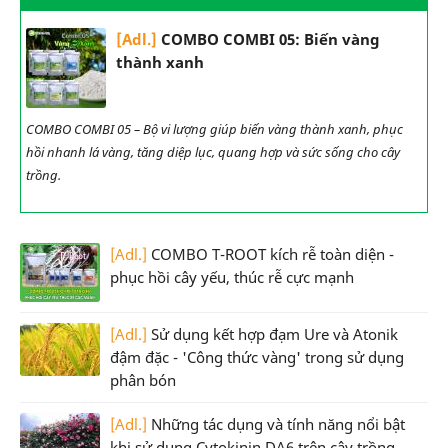
[Adl.]
COMBO COMBI 05: Biến vàng
thành xanh
COMBO COMBI 05 – Bộ vi lượng giúp biến vàng thành xanh, phục
hồi nhanh lá vàng, tăng diệp lục, quang hợp và sức sống cho cây
trồng.
[Adl.]
COMBO T-ROOT kích rễ toàn diện -
phục hồi cây yếu, thúc rễ cực mạnh
[Adl.]
Sử dụng kết hợp đạm Ure và Atonik
đậm đặc - 'Công thức vàng' trong sử dụng
phân bón
[Adl.]
Những tác dụng và tính năng nổi bật
khi sử dụng Cytokinin DA6 trên cây trồng