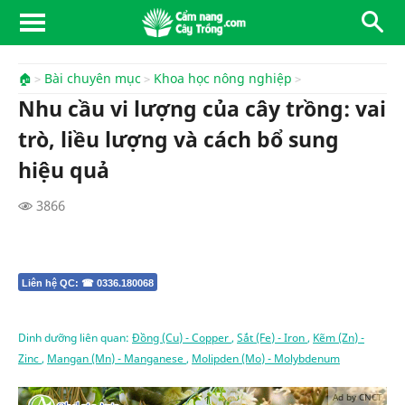
🏠
Bài chuyên mục
Khoa học nông nghiệp
Nhu cầu vi lượng của cây trồng: vai
trò, liều lượng và cách bổ sung
hiệu quả
3866
Liên hệ QC: ☎ 0336.180068
Dinh dưỡng liên quan:
Đồng (Cu) - Copper
,
Sắt (Fe) - Iron
,
Kẽm (Zn) -
Zinc
,
Mangan (Mn) - Manganese
,
Molipden (Mo) - Molybdenum
Ad by CNCT