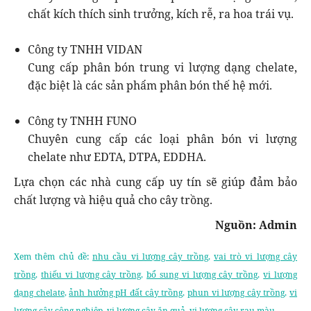
chất kích thích sinh trưởng, kích rễ, ra hoa trái vụ.
Công ty TNHH VIDAN
Cung cấp phân bón trung vi lượng dạng chelate,
đặc biệt là các sản phẩm phân bón thế hệ mới.
Công ty TNHH FUNO
Chuyên cung cấp các loại phân bón vi lượng
chelate như EDTA, DTPA, EDDHA.
Lựa chọn các nhà cung cấp uy tín sẽ giúp đảm bảo
chất lượng và hiệu quả cho cây trồng.
Nguồn: Admin
Xem thêm chủ đề:
nhu cầu vi lượng cây trồng
,
vai trò vi lượng cây
trồng
,
thiếu vi lượng cây trồng
,
bổ sung vi lượng cây trồng
,
vi lượng
dạng chelate
,
ảnh hưởng pH đất cây trồng
,
phun vi lượng cây trồng
,
vi
lượng cây công nghiệp
,
vi lượng cây ăn quả
,
vi lượng cây rau màu