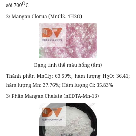
O
sôi 700
C
2/ Mangan Clorua (MnCl2. 4H2O)
Dạng tinh thể màu hổng (ẩm)
Thành phần MnCl
: 63.59%, hàm lượng H
O: 36.41;
2
2
hàm lượng Mn: 27.76%; Hàm lượng Cl: 35.83%
3/ Phân Mangan Chelate (nEDTA-Mn-13)