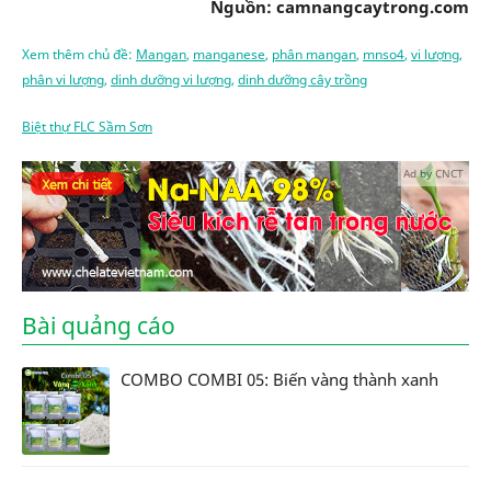
Nguồn: camnangcaytrong.com
Xem thêm chủ đề:
Mangan
,
manganese
,
phân mangan
,
mnso4
,
vi lượng
,
phân vi lượng
,
dinh dưỡng vi lượng
,
dinh dưỡng cây trồng
Biệt thự FLC Sầm Sơn
Ad by CNCT
Bài quảng cáo
COMBO COMBI 05: Biến vàng thành xanh