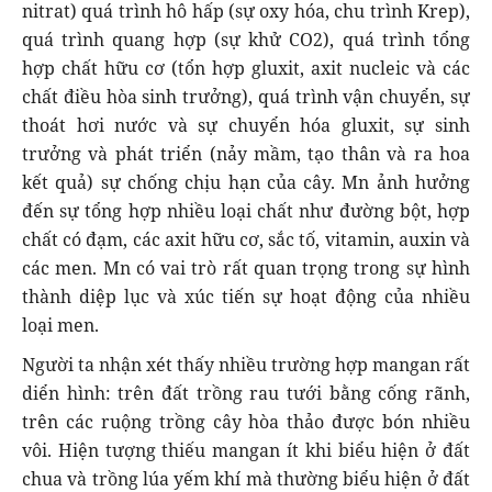
nitrat) quá trình hô hấp (sự oxy hóa, chu trình Krep),
quá trình quang hợp (sự khử CO2), quá trình tổng
hợp chất hữu cơ (tổn hợp gluxit, axit nucleic và các
chất điều hòa sinh trưởng), quá trình vận chuyển, sự
thoát hơi nước và sự chuyển hóa gluxit, sự sinh
trưởng và phát triển (nảy mầm, tạo thân và ra hoa
kết quả) sự chống chịu hạn của cây. Mn ảnh hưởng
đến sự tổng hợp nhiều loại chất như đường bột, hợp
chất có đạm, các axit hữu cơ, sắc tố, vitamin, auxin và
các men. Mn có vai trò rất quan trọng trong sự hình
thành diệp lục và xúc tiến sự hoạt động của nhiều
loại men.
Người ta nhận xét thấy nhiều trường hợp mangan rất
diển hình: trên đất trồng rau tưới bằng cống rãnh,
trên các ruộng trồng cây hòa thảo được bón nhiều
vôi. Hiện tượng thiếu mangan ít khi biểu hiện ở đất
chua và trồng lúa yếm khí mà thường biểu hiện ở đất