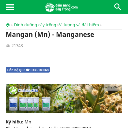
🏠
Dinh dưỡng cây trồng
Vi lượng và đất hiếm
Mangan (Mn) - Manganese
21743
Liên hệ QC: ☎ 0336.180068
Ad by CNCT
Ký hiệu:
Mn