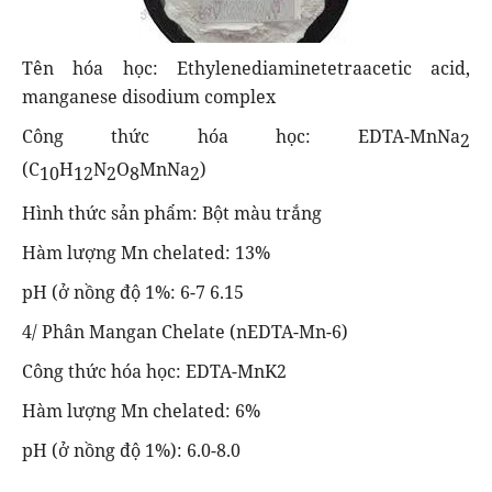
Tên hóa học: Ethylenediaminetetraacetic acid,
manganese disodium complex
Công thức hóa học: EDTA-MnNa
2
(C
H
N
O
MnNa
)
10
12
2
8
2
Hình thức sản phẩm: Bột màu trắng
Hàm lượng Mn chelated: 13%
pH (ở nồng độ 1%: 6-7 6.15
4/ Phân Mangan Chelate (nEDTA-Mn-6)
Công thức hóa học: EDTA-MnK2
Hàm lượng Mn chelated: 6%
pH (ở nồng độ 1%): 6.0-8.0