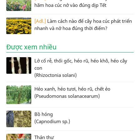
hãm hoa cúc nở vào đúng dịp Tết
[Adl.]
Làm cách nào để cây hoa cúc phát triển
nhanh và nở hoa đúng thời điểm?
Được xem nhiều
Lở cổ rễ, thối gốc, héo rũ, héo khô, héo cây
con
(Rhizoctonia solani)
Héo xanh, héo tươi, héo rũ, chết ẻo
(Pseudomonas solanacearum)
Bồ hóng
(Capnodium sp.)
Thán thư