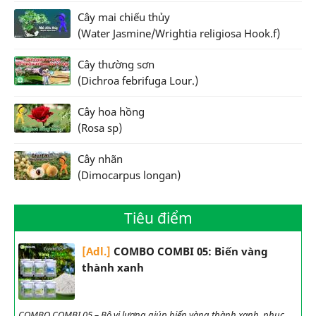
Cây mai chiếu thủy
(Water Jasmine/Wrightia religiosa Hook.f)
Cây thường sơn
(Dichroa febrifuga Lour.)
Cây hoa hồng
(Rosa sp)
Cây nhãn
(Dimocarpus longan)
Tiêu điểm
[Adl.]
COMBO COMBI 05: Biến vàng
thành xanh
COMBO COMBI 05 – Bộ vi lượng giúp biến vàng thành xanh, phục