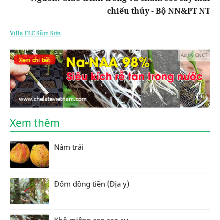
chiếu thủy - Bộ NN&PT NT
Villa FLC Sầm Sơn
Ad by CNCT
Xem thêm
Nám trái
Đốm đồng tiền (Địa y)
Khô miệng cạo cao su