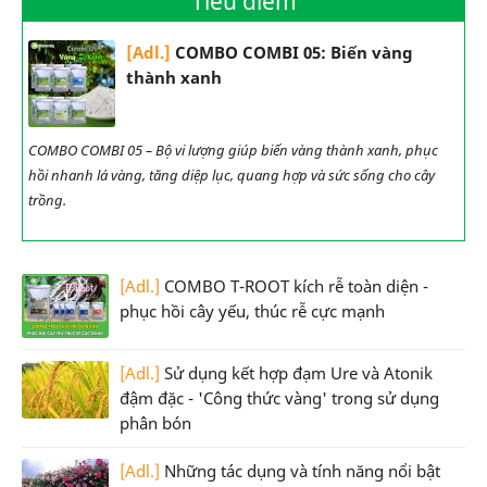
Tiêu điểm
[Adl.]
COMBO COMBI 05: Biến vàng
thành xanh
COMBO COMBI 05 – Bộ vi lượng giúp biến vàng thành xanh, phục
hồi nhanh lá vàng, tăng diệp lục, quang hợp và sức sống cho cây
trồng.
[Adl.]
COMBO T-ROOT kích rễ toàn diện -
phục hồi cây yếu, thúc rễ cực mạnh
[Adl.]
Sử dụng kết hợp đạm Ure và Atonik
đậm đặc - 'Công thức vàng' trong sử dụng
phân bón
[Adl.]
Những tác dụng và tính năng nổi bật