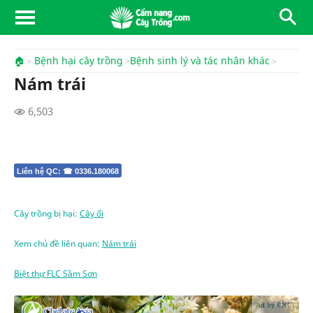
🏠
Bệnh hại cây trồng
Bệnh sinh lý và tác nhân khác
Nám trái
6,503
Liên hệ QC: ☎ 0336.180068
Cây trồng bị hại:
Cây ổi
Xem chủ đề liên quan:
Nám trái
Biệt thự FLC Sầm Sơn
Ad by CNCT