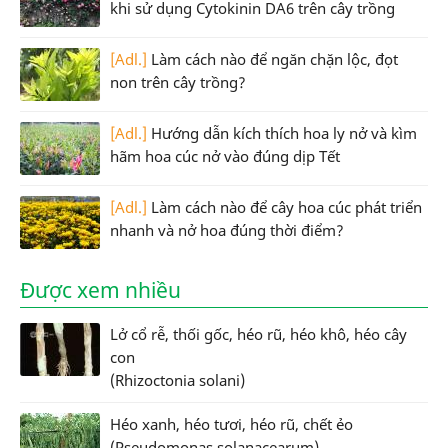
khi sử dụng Cytokinin DA6 trên cây trồng
[Adl.]
Làm cách nào để ngăn chặn lộc, đọt
non trên cây trồng?
[Adl.]
Hướng dẫn kích thích hoa ly nở và kìm
hãm hoa cúc nở vào đúng dịp Tết
[Adl.]
Làm cách nào để cây hoa cúc phát triển
nhanh và nở hoa đúng thời điểm?
Được xem nhiều
Lở cổ rễ, thối gốc, héo rũ, héo khô, héo cây
con
(Rhizoctonia solani)
Héo xanh, héo tươi, héo rũ, chết ẻo
(Pseudomonas solanacearum)