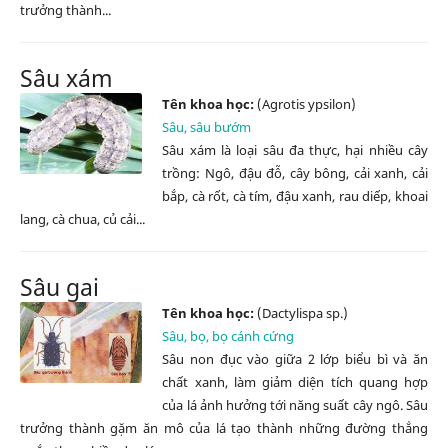
trưởng thành...
Sâu xám
Tên khoa học:
(Agrotis ypsilon)
Sâu, sâu bướm
Sâu xám là loại sâu đa thực, hại nhiều cây
trồng: Ngô, đậu đỗ, cây bông, cải xanh, cải
bắp, cà rốt, cà tím, đậu xanh, rau diếp, khoai
lang, cà chua, củ cải...
Sâu gai
Tên khoa học:
(Dactylispa sp.)
Sâu, bọ, bọ cánh cứng
Sâu non đục vào giữa 2 lớp biểu bì và ăn
chất xanh, làm giảm diện tích quang hợp
của lá ảnh h­ưởng tới năng suất cây ngô. Sâu
trư­ởng thành gặm ăn mô của lá tạo thành những đường thẳng