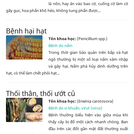
lá nõn, hay ăn vào bao cờ, cuống cờ làm cờ
gãy gục, hoa phấn khô héo, không tung phấn được...
Bệnh hại hạt
Tên khoa học:
(Penicillium spp.)
Bệnh do nấm
Trong thời gian bảo quản trên bắp và hạt
ngô thường bị một số loại nấm xâm nhập
và gây hại. Nấm phá hủy dinh dưỡng trên
hạt, có thể làm chết phôi hạt...
Thối thân, thối ướt củ
Tên khoa học:
(Erwinia carotovora)
Bệnh do vi khuẩn, virut (virus)
Bệnh thường biểu hiện vào giữa mùa khi
thấy cây bị đổ một cách nhanh chóng. Ban
đầu trên các đốt gần mặt đất thường xuất