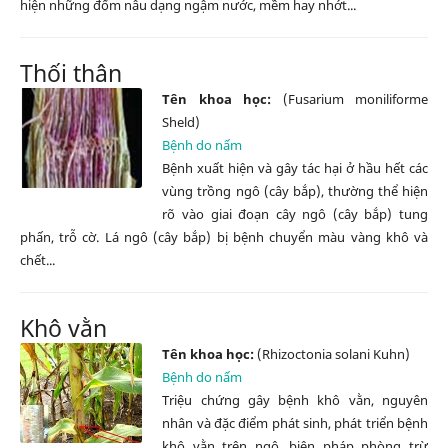
hiện những đốm nâu dạng ngậm nước, mềm hay nhớt...
Thối thân
Tên khoa học:
(Fusarium moniliforme
Sheld)
Bệnh do nấm
Bệnh xuất hiện và gây tác hại ở hầu hết các
vùng trồng ngô (cây bắp), thường thể hiện
rõ vào giai đoạn cây ngô (cây bắp) tung
phấn, trỗ cờ. Lá ngô (cây bắp) bị bệnh chuyển màu vàng khô và
chết...
Khô vằn
Tên khoa học:
(Rhizoctonia solani Kuhn)
Bệnh do nấm
Triệu chứng gây bệnh khô vằn, nguyên
nhân và đặc điểm phát sinh, phát triển bệnh
khô vằn trên ngô, biện pháp phòng trừ