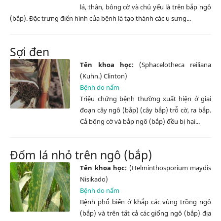
lá, thân, bông cờ và chủ yếu là trên bắp ngô
(bắp). Đặc trưng điển hình của bệnh là tạo thành các u sưng...
Sợi đen
Tên khoa học:
(Sphacelotheca reiliana
(Kuhn.) Clinton)
Bệnh do nấm
Triệu chứng bệnh thường xuất hiện ở giai
đoạn cây ngô (bắp) (cây bắp) trỗ cờ, ra bắp.
Cả bông cờ và bắp ngô (bắp) đều bị hại...
Đốm lá nhỏ trên ngô (bắp)
Tên khoa học:
(Helminthosporium maydis
Nisikado)
Bệnh do nấm
Bệnh phổ biến ở khắp các vùng trồng ngô
(bắp) và trên tất cả các giống ngô (bắp) địa