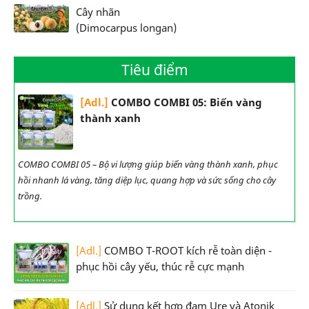
Cây nhãn
(Dimocarpus longan)
Tiêu điểm
[Adl.]
COMBO COMBI 05: Biến vàng
thành xanh
COMBO COMBI 05 – Bộ vi lượng giúp biến vàng thành xanh, phục
hồi nhanh lá vàng, tăng diệp lục, quang hợp và sức sống cho cây
trồng.
[Adl.]
COMBO T-ROOT kích rễ toàn diện -
phục hồi cây yếu, thúc rễ cực mạnh
[Adl.]
Sử dụng kết hợp đạm Ure và Atonik