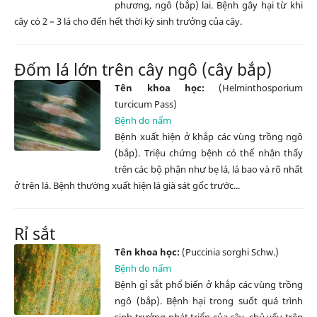
phương, ngô (bắp) lai. Bệnh gây hại từ khi
cây có 2 – 3 lá cho đến hết thời kỳ sinh trưởng của cây.
Đốm lá lớn trên cây ngô (cây bắp)
Tên khoa học:
(Helminthosporium
turcicum Pass)
Bệnh do nấm
Bệnh xuất hiện ở khắp các vùng trồng ngô
(bắp). Triệu chứng bệnh có thể nhận thấy
trên các bộ phận như bẹ lá, lá bao và rõ nhất
ở trên lá. Bệnh thường xuất hiện lá già sát gốc trước...
Rỉ sắt
Tên khoa học:
(Puccinia sorghi Schw.)
Bệnh do nấm
Bệnh gỉ sắt phổ biến ở khắp các vùng trồng
ngô (bắp). Bệnh hại trong suốt quá trình
sinh trưởng phát triển của cây, chủ yếu trên