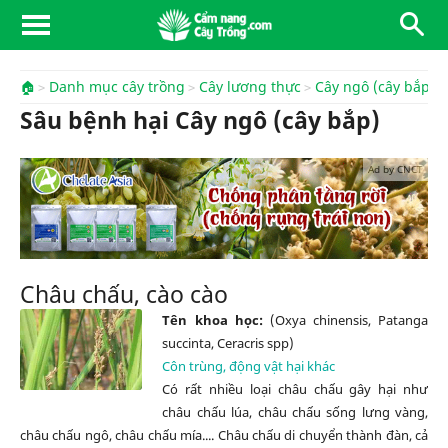
🏠
Danh mục cây trồng
Cây lương thực
Cây ngô (cây bắp)
Sâu bệnh hại Cây ngô (cây bắp)
Ad by CNCT
Châu chấu, cào cào
Tên khoa học:
(Oxya chinensis, Patanga
succinta, Ceracris spp)
Côn trùng, động vật hại khác
Có rất nhiều loại châu chấu gây hại như
châu chấu lúa, châu chấu sống lưng vàng,
châu chấu ngô, châu chấu mía.... Châu chấu di chuyển thành đàn, cả