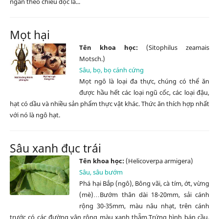
ngắn theo chiều dọc lá...
Mọt hại
Tên khoa học:
(Sitophilus zeamais
Motsch.)
Sâu, bọ, bọ cánh cứng
Mọt ngô là loại đa thực, chúng có thể ăn
được hầu hết các loại ngũ cốc, các loại đậu,
hạt có dầu và nhiều sản phẩm thực vật khác. Thức ăn thích hợp nhất
với nó là ngô hạt.
Sâu xanh đục trái
Tên khoa học:
(Helicoverpa armigera)
Sâu, sâu bướm
Phá hại Bắp (ngô), Bông vãi, cà tím, ớt, vừng
(mè)…Bướm thân dài 18-20mm, sải cánh
rộng 30-35mm, màu nâu nhạt, trên cánh
trước có các đường vân rộng màu xanh thẵm.Trứng hình bán cầu,