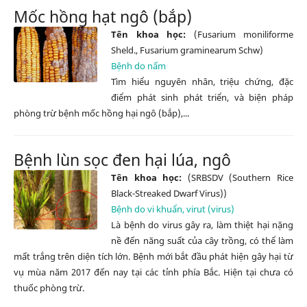
Mốc hồng hạt ngô (bắp)
Tên khoa học:
(Fusarium moniliforme
Sheld., Fusarium graminearum Schw)
Bệnh do nấm
Tìm hiểu nguyên nhân, triệu chứng, đặc
điểm phát sinh phát triển, và biện pháp
phòng trừ bệnh mốc hồng hại ngô (bắp),...
Bệnh lùn sọc đen hại lúa, ngô
Tên khoa học:
(SRBSDV (Southern Rice
Black-Streaked Dwarf Virus))
Bệnh do vi khuẩn, virut (virus)
Là bệnh do virus gây ra, làm thiệt hại nặng
nề đến năng suất của cây trồng, có thể làm
mất trắng trên diện tích lớn. Bệnh mới bắt đầu phát hiện gây hại từ
vụ mùa năm 2017 đến nay tại các tỉnh phía Bắc. Hiện tại chưa có
thuốc phòng trừ.