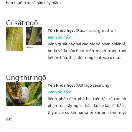
hợp thuốc trừ cỏ hậu nảy mầm.
Gỉ sắt ngô
Tên khoa học:
(Puccinia sorghi schw.)
Bệnh do nấm
Bệnh gỉ sắt gây hại vào các bộ phận phiến lá,
bẹ lá và lá bắp.Phát triển mạnh trong thời
tiết ôn hòa, thiệt độ trung bình và có mưa.
Ung thư ngô
Tên khoa học:
(Ustilago zeae Ung)
Bệnh do nấm
Bệnh phấn đen phá hại trên tất cả các bộ
phận của cây ngô: thân, lá, bẹ lá, cờ, bắp ,
thậm chí có khi hại cả rễ khí sinh trên mặt
đất