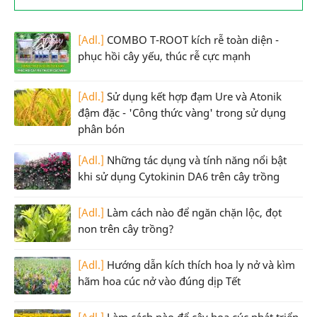
[Adl.]
COMBO T-ROOT kích rễ toàn diện -
phục hồi cây yếu, thúc rễ cực mạnh
[Adl.]
Sử dụng kết hợp đạm Ure và Atonik
đậm đặc - 'Công thức vàng' trong sử dụng
phân bón
[Adl.]
Những tác dụng và tính năng nổi bật
khi sử dụng Cytokinin DA6 trên cây trồng
[Adl.]
Làm cách nào để ngăn chặn lộc, đọt
non trên cây trồng?
[Adl.]
Hướng dẫn kích thích hoa ly nở và kìm
hãm hoa cúc nở vào đúng dịp Tết