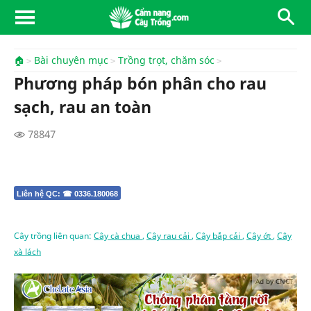
🏠
Bài chuyên mục
Trồng trọt, chăm sóc
Phương pháp bón phân cho rau
sạch, rau an toàn
78847
Liên hệ QC: ☎ 0336.180068
Cây trồng liên quan:
Cây cà chua
,
Cây rau cải
,
Cây bắp cải
,
Cây ớt
,
Cây
xà lách
Ad by CNCT