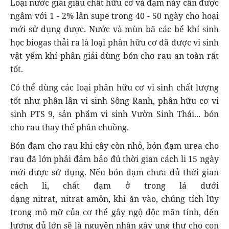
Loại
nước giải
giầu
chất hữu cơ và đạm này cần được
ngâm với 1 - 2% lân
supe
trong 40 - 50 ngày cho hoại
mới sử dụng được. Nước và mùn bã các bể khí sinh
học
biogas
thải ra là loại phân hữu cơ đã được vi sinh
vật yếm khí phân giải dùng bón cho rau an toàn rất
tốt.
Có thể dùng các loại phân hữu cơ vi sinh chất lượng
tốt như phân lân vi sinh Sông Ranh, phân hữu cơ vi
sinh PTS 9, sản phẩm vi sinh Vườn Sinh Thái... bón
cho rau thay thế phân chuồng.
Bón đạm cho rau khi cây còn nhỏ, bón đạm
urea
cho
rau đã lớn phải đảm bảo đủ thời gian cách li 15 ngày
mới được sử dụng. Nếu bón đạm chưa đủ thời gian
cách li, chất đạm ở trong lá dưới
dạng
nitrat
,
nitrat
amôn
, khi ăn vào, chúng tích lũy
trong mô mỡ của cơ thể gây
ngộ độc
mãn tính, đến
lượng đủ lớn sẽ là nguyên nhân gây ung thư cho con