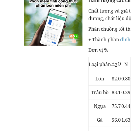
Hàm lượng các ch
Chất lượng và giá 
dưỡng, chất liệu đ
Phân chuồng tốt th
+ Thành phần
dinh
Đơn vị %
H
O
Loại phân
N
­2
Lợn
82.0
0.80
Trâu bò
83.1
0.29
Ngựa
75.7
0.44
Gà
56.0
1.63