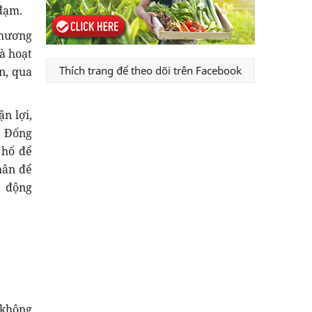
 đạm.
phương
à hoạt
Thích trang để theo dõi trên Facebook
n, qua
n lợi,
. Đống
 hố để
hân để
t động
 không