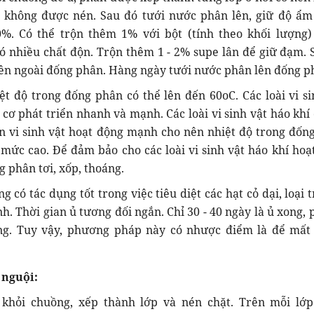
không được nén. Sau đó tưới nước phân lên, giữ độ ẩm
%. Có thể trộn thêm 1% với bột (tính theo khối lượng)
 nhiều chất độn. Trộn thêm 1 - 2% supe lân để giữ đạm. 
ên ngoài đống phân. Hàng ngày tưới nước phân lên đống p
iệt độ trong đống phân có thể lên đến 60oC. Các loài vi si
 cơ phát triển nhanh và mạnh. Các loài vi sinh vật háo khí
n vi sinh vật hoạt động mạnh cho nên nhiệt độ trong đốn
mức cao. Để đảm bảo cho các loài vi sinh vật háo khí hoạ
g phân tơi, xốp, thoáng.
có tác dụng tốt trong việc tiêu diệt các hạt cỏ dại, loại 
 Thời gian ủ tương đối ngắn. Chỉ 30 - 40 ngày là ủ xong, 
ng. Tuy vậy, phương pháp này có nhược điểm là để mất
nguội:
 khỏi chuồng, xếp thành lớp và nén chặt. Trên mỗi lớ