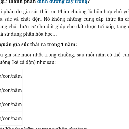
à gì? thành phần
dinh dưỡng cây trồng
?
i phân do gia súc thải ra. Phân chuồng là hỗn hợp chủ yế
ia súc và chất độn. Nó không những cung cấp thức ăn c
ng chất hữu cơ cho đất giúp cho đất được tơi xốp, tăng 
quả sử dụng phân hóa học…
uân gia súc thải ra trong 1 năm:
u gia súc nuôi nhốt trong chuồng, sau mỗi năm có thể cu
ồng (kể cả độn) như sau:
tấn/con/năm
tấn/con/năm
tấn/con/năm
tấn/con/năm