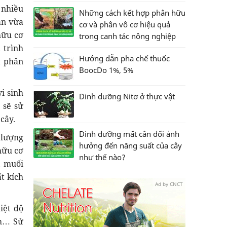
 nhiều
Những cách kết hợp phân hữu
ân vừa
cơ và phân vô cơ hiệu quả
hữu cơ
trong canh tác nông nghiệp
 trình
Hướng dẫn pha chế thuốc
t phân
BoocDo 1%, 5%
vi sinh
Dinh dưỡng Nitơ ở thực vật
 sẽ sử
cây.
Dinh dưỡng mất cân đối ảnh
 lượng
hưởng đến năng suất của cây
hữu cơ
như thế nào?
, muối
t kích
Ad by CNCT
iệt độ
nh… Sử