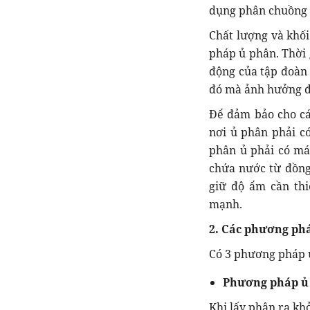
dụng phân chuồng b
Chất lượng và khối
pháp ủ phân. Thời
động của tập đoàn 
đó mà ảnh hưởng đ
Để đảm bảo cho các
nơi ủ phân phải c
phân ủ phải có má
chứa nước từ đồng
giữ độ ẩm cần thiế
mạnh.
2. Các phương ph
Có 3 phương pháp 
Phương pháp ủ
Khi lấy phân ra kh