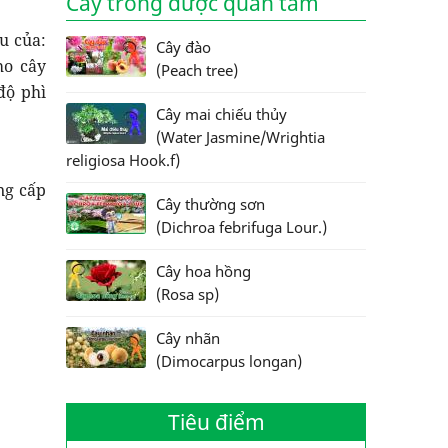
Cây trồng được quan tâm
u của:
Cây đào
ho cây
(Peach tree)
độ phì
Cây mai chiếu thủy
(Water Jasmine/Wrightia
religiosa Hook.f)
ng cấp
Cây thường sơn
(Dichroa febrifuga Lour.)
Cây hoa hồng
(Rosa sp)
Cây nhãn
(Dimocarpus longan)
Tiêu điểm