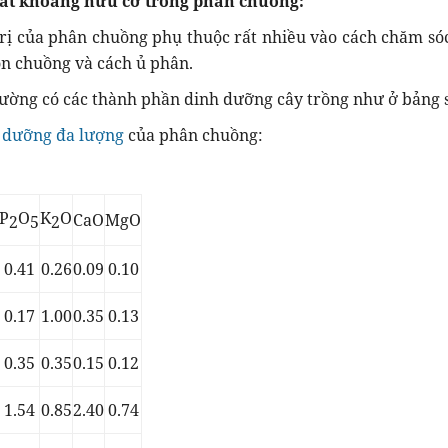
ất khoáng hữu cơ trong phân chuồng:
trị của phân chuồng phụ thuộc rất nhiều vào cách chăm sóc
ộn chuồng và cách ủ phân.
ường có các thành phần dinh dưỡng cây trồng như ở bảng 
 dưỡng đa lượng
của phân chuồng:
P
O
K
O
CaO
MgO
2
5
2
0.41
0.26
0.09
0.10
0.17
1.00
0.35
0.13
0.35
0.35
0.15
0.12
1.54
0.85
2.40
0.74