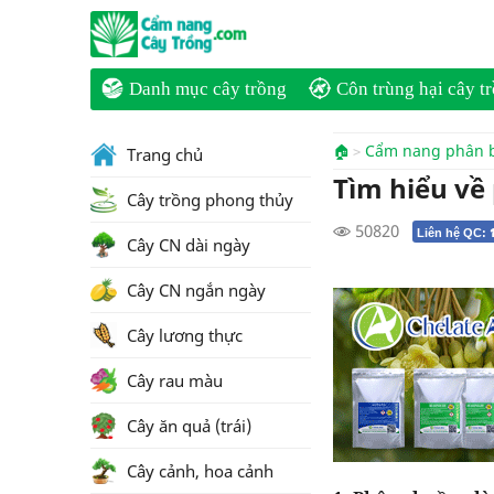
Danh mục cây trồng
Côn trùng hại cây t
🏠
Cẩm nang phân 
Trang chủ
Tìm hiểu về
Cây trồng phong thủy
50820
Liên hệ QC:
Cây CN dài ngày
Cây CN ngắn ngày
Cây lương thực
Cây rau màu
Cây ăn quả (trái)
Cây cảnh, hoa cảnh