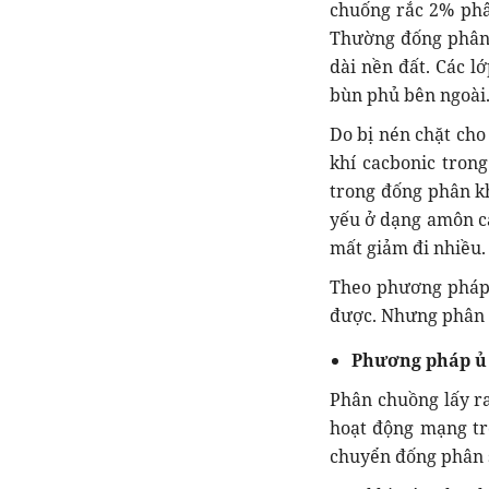
chuống rắc 2% phân
Thường đống phân đ
dài nền đất. Các l
bùn phủ bên ngoài
Do bị nén chặt cho
khí cacbonic trong
trong đống phân k
yếu ở dạng amôn c
mất giảm đi nhiều.
Theo phương pháp n
được. Nhưng phân c
Phương pháp ủ 
Phân chuồng lấy ra
hoạt động mạng tro
chuyển đống phân s