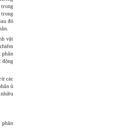
 trong
 trong
Sau đó
hân.
nh vật
 chiếm
g phân
t động
trừ các
phân ủ
 nhiều
p phân