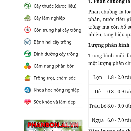
1. Phân chuồng l
Cây thuốc (dược liệu)
Phân chuồng là loạ
Cây lâm nghiệp
phân, nước tiểu g
trồng mà còn bổ su
Côn trùng hại cây trồng
nhiêu, tăng hiệu 
Bệnh hại cây trồng
Lượng phân bình q
Dinh dưỡng cây trồng
Trung bình mỗi đầ
một lượng phân chu
Cẩm nang phân bón
Lợn
1.8 - 2.0 
Trồng trọt, chăm sóc
Khoa học nông nghiệp
Dê
0.8 - 0.9 
Sức khỏe và làm đẹp
Trâu bò
8.0 - 9.0 
Ngựa
6.0 - 7.0 
Ad by CNCT