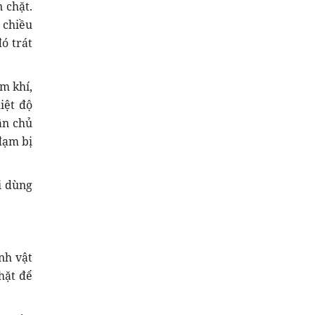
 chặt.
 chiều
ó trát
m khí,
iệt độ
ân chủ
đạm bị
i dùng
nh vật
hặt để