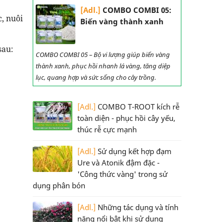
[Adl.]
COMBO COMBI 05:
, nuôi
Biến vàng thành xanh
sau:
COMBO COMBI 05 – Bộ vi lượng giúp biến vàng
thành xanh, phục hồi nhanh lá vàng, tăng diệp
lục, quang hợp và sức sống cho cây trồng.
[Adl.]
COMBO T-ROOT kích rễ
toàn diện - phục hồi cây yếu,
thúc rễ cực mạnh
[Adl.]
Sử dụng kết hợp đạm
Ure và Atonik đậm đặc -
'Công thức vàng' trong sử
dụng phân bón
[Adl.]
Những tác dụng và tính
năng nổi bật khi sử dụng