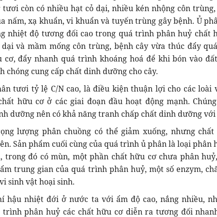
tươi còn có nhiều hạt cỏ dại, nhiều kén nhộng côn trùng,
ủa nấm, xạ khuẩn, vi khuẩn và tuyến trùng gây bệnh. Ủ ph
g nhiệt độ tương đối cao trong quá trình phân huỷ chất 
cỏ dại và mầm mống côn trùng, bệnh cây vừa thúc đẩy quá
 cơ, đẩy nhanh quá trình khoáng hoá để khi bón vào đấ
h chóng cung cấp chất dinh dưỡng cho cây.
n tươi tỷ lệ C/N cao, là điều kiện thuận lợi cho các loài 
chất hữu cơ ở các giai đoạn đầu hoạt động mạnh. Chúng
nh dưỡng nên có khả năng tranh chấp chất dinh dưỡng với 
rọng lượng phân chuồng có thể giảm xuống, nhưng chất
ên. Sản phẩm cuối cùng của quá trình ủ phân là loại phân 
ủ, trong đó có mùn, một phần chất hữu cơ chưa phân huỷ
ẩm trung gian của quá trình phân huỷ, một số enzym, chấ
vi sinh vật hoại sinh.
í hậu nhiệt đới ở nước ta với ẩm độ cao, nắng nhiều, nh
á trình phân huỷ các chất hữu cơ diễn ra tương đối nha