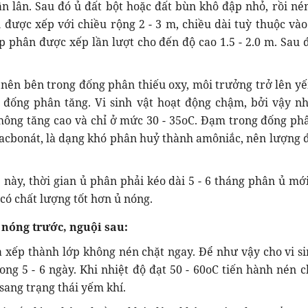
 lân. Sau đó ủ đất bột hoặc đất bùn khô đập nhỏ, rồi nén
ược xếp với chiều rộng 2 - 3 m, chiều dài tuỳ thuộc vào
ớp phân được xếp lần lượt cho đến độ cao 1.5 - 2.0 m. Sau đ
.
 nên bên trong đống phân thiếu oxy, môi trưởng trở lên yế
 đống phân tăng. Vi sinh vật hoạt động chậm, bởi vậy nh
hông tăng cao và chỉ ở mức 30 - 35oC. Đạm trong đống ph
acbonát, là dạng khó phân huỷ thành amôniắc, nên lượng 
ày, thời gian ủ phân phải kéo dài 5 - 6 tháng phân ủ mớ
ó chất lượng tốt hơn ủ nóng.
nóng trước, nguội sau:
 xếp thành lớp không nén chặt ngay. Để như vậy cho vi si
ng 5 - 6 ngày. Khi nhiệt độ đạt 50 - 60oC tiến hành nén c
ang trạng thái yếm khí.