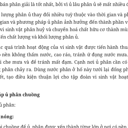
án phân giải là tốt nhất, bởi vì ủ lâu phân ủ sẽ mất nhiều
 lượng phân ủ thay đổi nhiều tuỳ thuộc vào thời gian và 
 gian và phương pháp ủ phân ảnh hưởng đến thành phần v
vi sinh vật phân huỷ và chuyển hoá chất hữu cơ thành mù
ến chất lượng và khối lượng phân ủ.
 quá trình hoạt động của vi sinh vật được tiến hành thuậ
ó nền không thấm nước, cao ráo, tránh ứ đọng nước mưa
i che mưa và để tránh mất đạm. Cạnh nơi ủ phân cần có
 phân chảy ra. Dùng nước phân ở hố này tưới lại đống p
t, tạo điều kiện thuận lợi cho tập đoàn vi sinh vật hoạ
áp ủ phân chuồng
ủ phân:
 nóng:
ỏi chuồng để ủ, phân được xếp thành từng lớp ở nơi có nền