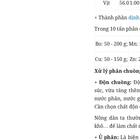
Vịt
56.0
1.00
+ Thành phần
dinh
Trong 10 tấn phân 
Bo: 50 - 200 g;
Mn: 
Cu: 50 - 150 g;
Zn: 
Xử lý phân chuồng
+ Độn chuồng:
Độ 
súc, vừa tăng thê
nước phân, nước gi
Cần chọn chất độn 
Nông dân ta thườn
khô… để làm chất 
+ Ủ phân:
Là biện 