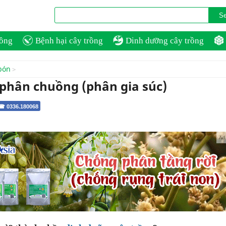
rồng
Bệnh hại cây trồng
Dinh dưỡng cây trồng
bón
 phân chuồng (phân gia súc)
 ☎ 0336.180068
Ad