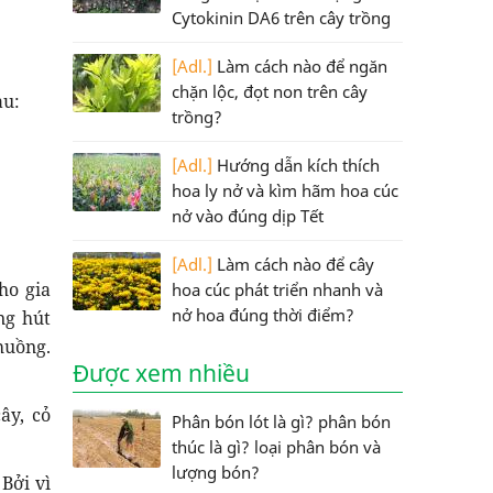
Cytokinin DA6 trên cây trồng
[Adl.]
Làm cách nào để ngăn
chặn lộc, đọt non trên cây
au:
trồng?
[Adl.]
Hướng dẫn kích thích
hoa ly nở và kìm hãm hoa cúc
nở vào đúng dịp Tết
[Adl.]
Làm cách nào để cây
ho gia
hoa cúc phát triển nhanh và
nở hoa đúng thời điểm?
ng hút
huồng.
Được xem nhiều
ây, cỏ
Phân bón lót là gì? phân bón
thúc là gì? loại phân bón và
lượng bón?
Bởi vì