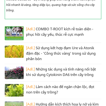
hồi nhanh lá vàng, tăng diệp lục, quang hợp và sức sống cho cây
trồng.
[Adl.]
COMBO T-ROOT kích rễ toàn diện -
phục hồi cây yếu, thúc rễ cực mạnh
[Adl.]
Sử dụng kết hợp đạm Ure và Atonik
đậm đặc - 'Công thức vàng' trong sử dụng
phân bón
[Adl.]
Những tác dụng và tính năng nổi bật
khi sử dụng Cytokinin DA6 trên cây trồng
[Adl.]
Làm cách nào để ngăn chặn lộc, đọt
non trên cây trồng?
[Adl.]
Hướng dẫn kích thích hoa ly nở và kìm