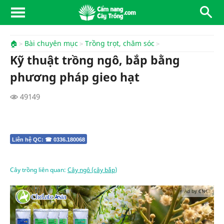
🏠
Bài chuyên mục
Trồng trọt, chăm sóc
Kỹ thuật trồng ngô, bắp bằng
phương pháp gieo hạt
49149
Liên hệ QC: ☎ 0336.180068
Cây trồng liên quan:
Cây ngô (cây bắp)
Ad by CNCT