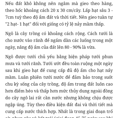
Nếu đất khô không nên ngâm mà gieo theo hàng,
theo hốc khoảng cách 20 x 30 cm/cây. Lấp hạt sâu 3 -
7cm tuỳ theo độ ẩm đất và thời tiết. Nên gieo tuần tự
"2 hạt- 1 hạt" đối với giống có tỷ lệ nảy mầm thấp.
Ngô là cây trồng có khoảng cách rộng. Cách tưới là
cho nước vào rãnh để ngấm dần các luống trong một
ngày, nâng độ ẩm của đất lên 80 - 90% là vừa.
Ngô được tưới chủ yếu bằng biện pháp tưới phun
mưa và tưới rãnh. Tưới ướt đều toàn ruộng một ngày
sau khi gieo hạt để cung cấp đủ độ ẩm cho hạt nẩy
mầm. Luân phiên tưới nước để đảm bảo trong suốt
chu kỳ sống của cây trồng, độ ẩm trong đất luôn cao
hơn điểm héo và thấp hơn mức thủy dung ngoài đồng
do cây ngô lai rất cần nước nhưng không chịu được
ngập úng. Tùy theo điều kiện đất đai và thời tiết mà
cung cấp nước thích hợp. Nhất là trong giai đoạn trổ