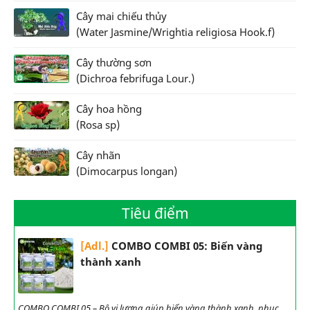
Cây mai chiếu thủy
(Water Jasmine/Wrightia religiosa Hook.f)
Cây thường sơn
(Dichroa febrifuga Lour.)
Cây hoa hồng
(Rosa sp)
Cây nhãn
(Dimocarpus longan)
Tiêu điểm
[Adl.]
COMBO COMBI 05: Biến vàng
thành xanh
COMBO COMBI 05 – Bộ vi lượng giúp biến vàng thành xanh, phục