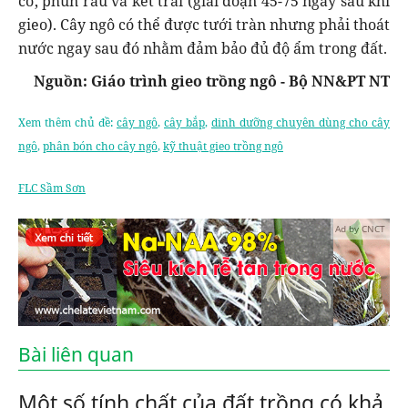
cờ, phun râu và kết trái (giai đoạn 45-75 ngày sau khi
gieo). Cây ngô có thể được tưới tràn nhưng phải thoát
nước ngay sau đó nhằm đảm bảo đủ độ ẩm trong đất.
Nguồn: Giáo trình gieo trồng ngô - Bộ NN&PT NT
Xem thêm chủ đề:
cây ngô
,
cây bắp
,
dinh dưỡng chuyên dùng cho cây
ngô
,
phân bón cho cây ngô
,
kỹ thuật gieo trồng ngô
FLC Sầm Sơn
Ad by CNCT
Bài liên quan
Một số tính chất của đất trồng có khả