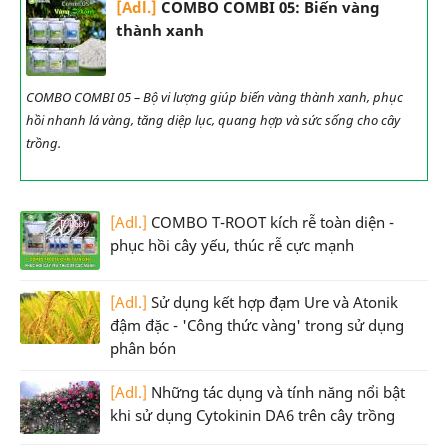
[Adl.]
COMBO COMBI 05: Biến vàng
thành xanh
COMBO COMBI 05 – Bộ vi lượng giúp biến vàng thành xanh, phục
hồi nhanh lá vàng, tăng diệp lục, quang hợp và sức sống cho cây
trồng.
[Adl.]
COMBO T-ROOT kích rễ toàn diện -
phục hồi cây yếu, thúc rễ cực mạnh
[Adl.]
Sử dụng kết hợp đạm Ure và Atonik
đậm đặc - 'Công thức vàng' trong sử dụng
phân bón
[Adl.]
Những tác dụng và tính năng nổi bật
khi sử dụng Cytokinin DA6 trên cây trồng