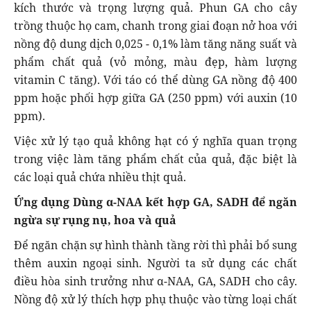
kích thước và trọng lượng quả. Phun GA cho cây
trồng thuộc họ cam, chanh trong giai đoạn nở hoa với
nồng độ dung dịch 0,025 - 0,1% làm tăng năng suất và
phẩm chất quả (vỏ mỏng, màu đẹp, hàm lượng
vitamin C tăng). Với táo có thể dùng GA nồng độ 400
ppm hoặc phối hợp giữa GA (250 ppm) với auxin (10
ppm).
Việc xử lý tạo quả không hạt có ý nghĩa quan trọng
trong việc làm tăng phẩm chất của quả, đặc biệt là
các loại quả chứa nhiều thịt quả.
Ứng dụng Dùng α-NAA kết hợp GA, SADH để ngăn
ngừa sự rụng nụ, hoa và quả
Ðể ngăn chặn sự hình thành tầng rời thì phải bổ sung
thêm auxin ngoại sinh. Người ta sử dụng các chất
điều hòa sinh trưởng như α-NAA, GA, SADH cho cây.
Nồng độ xử lý thích hợp phụ thuộc vào từng loại chất