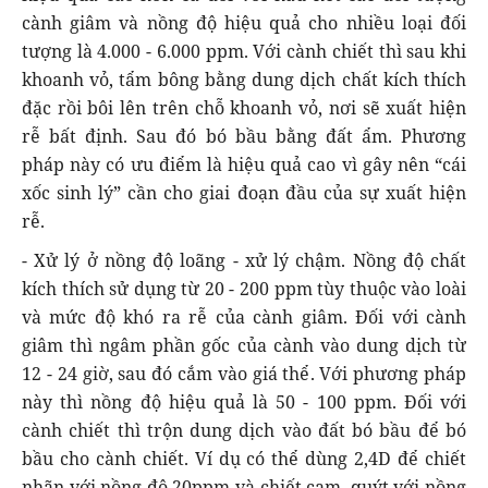
cành giâm và nồng độ hiệu quả cho nhiều loại đối
tượng là 4.000 - 6.000 ppm. Với cành chiết thì sau khi
khoanh vỏ, tẩm bông bằng dung dịch chất kích thích
đặc rồi bôi lên trên chỗ khoanh vỏ, nơi sẽ xuất hiện
rễ bất định. Sau đó bó bầu bằng đất ẩm. Phương
pháp này có ưu điểm là hiệu quả cao vì gây nên “cái
xốc sinh lý” cần cho giai đoạn đầu của sự xuất hiện
rễ.
- Xử lý ở nồng độ loãng - xử lý chậm. Nồng độ chất
kích thích sử dụng từ 20 - 200 ppm tùy thuộc vào loài
và mức độ khó ra rễ của cành giâm. Ðối với cành
giâm thì ngâm phần gốc của cành vào dung dịch từ
12 - 24 giờ, sau đó cắm vào giá thể. Với phương pháp
này thì nồng độ hiệu quả là 50 - 100 ppm. Ðối với
cành chiết thì trộn dung dịch vào đất bó bầu để bó
bầu cho cành chiết. Ví dụ có thể dùng 2,4D để chiết
nhãn với nồng độ 20ppm và chiết cam, quýt với nồng