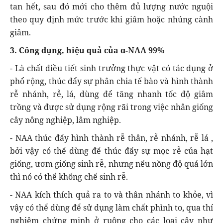
tan hết, sau đó mới cho thêm đủ lượng nước nguội
theo quy định mức trước khi giâm hoặc nhúng cành
giâm.
3. Công dụng, hiệu quả của α-NAA 99%
- Là chất điều tiết sinh trưởng thực vật có tác dụng ở
phổ rộng, thúc đẩy sự phân chia tế bào và hình thành
rễ nhánh, rễ, lá, dùng để tăng nhanh tốc độ giâm
trồng và được sử dụng rộng rãi trong việc nhân giống
cây nông nghiệp, lâm nghiệp.
- NAA thúc đẩy hình thành rễ thân, rễ nhánh, rễ lá ,
bởi vậy có thể dùng để thúc đẩy sự mọc rễ của hạt
giống, ươm giống sinh rễ, nhưng nếu nồng độ quá lớn
thì nó có thể khống chế sinh rễ.
- NAA kích thích quả ra to và thân nhánh to khỏe, vì
vậy có thể dùng để sử dụng làm chất phình to, qua thí
nghiệm chứng minh ở ruộng cho các loại cây như