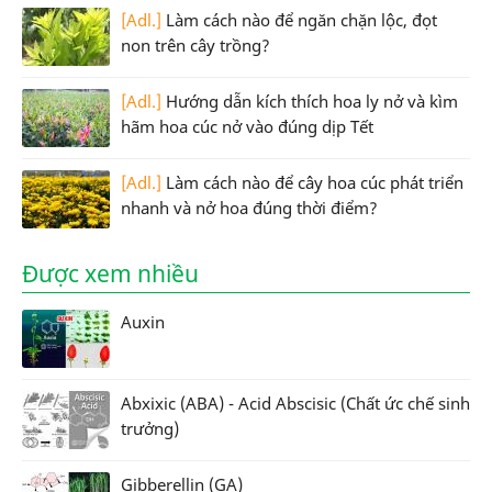
[Adl.]
Làm cách nào để ngăn chặn lộc, đọt
non trên cây trồng?
[Adl.]
Hướng dẫn kích thích hoa ly nở và kìm
hãm hoa cúc nở vào đúng dịp Tết
[Adl.]
Làm cách nào để cây hoa cúc phát triển
nhanh và nở hoa đúng thời điểm?
Được xem nhiều
Auxin
Abxixic (ABA) - Acid Abscisic (Chất ức chế sinh
trưởng)
Gibberellin (GA)