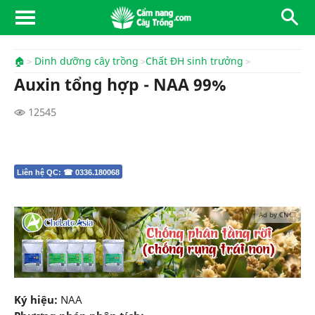
🏠
Dinh dưỡng cây trồng
Chất ĐH sinh trưởng
Auxin tổng hợp - NAA 99%
12545
Liên hệ QC: ☎ 0336.180068
Ad by CNCT
Ký hiệu:
NAA