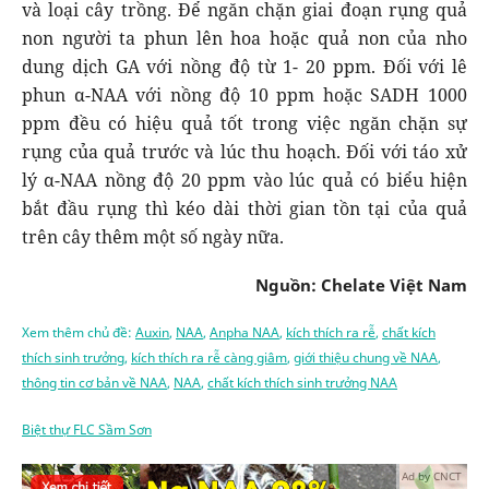
và loại cây trồng. Ðể ngăn chặn giai đoạn rụng quả
non người ta phun lên hoa hoặc quả non của nho
dung dịch GA với nồng độ từ 1- 20 ppm. Ðối với lê
phun α-NAA với nồng độ 10 ppm hoặc SADH 1000
ppm đều có hiệu quả tốt trong việc ngăn chặn sự
rụng của quả trước và lúc thu hoạch. Ðối với táo xử
lý α-NAA nồng độ 20 ppm vào lúc quả có biểu hiện
bắt đầu rụng thì kéo dài thời gian tồn tại của quả
trên cây thêm một số ngày nữa.
Nguồn: Chelate Việt Nam
Xem thêm chủ đề:
Auxin
,
NAA
,
Anpha NAA
,
kích thích ra rễ
,
chất kích
thích sinh trưởng
,
kích thích ra rễ càng giâm
,
giới thiệu chung về NAA
,
thông tin cơ bản về NAA
,
NAA
,
chất kích thích sinh trưởng NAA
Biệt thự FLC Sầm Sơn
Ad by CNCT