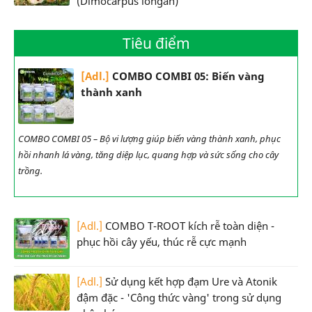
(Dimocarpus longan)
Tiêu điểm
[Adl.]
COMBO COMBI 05: Biến vàng
thành xanh
COMBO COMBI 05 – Bộ vi lượng giúp biến vàng thành xanh, phục
hồi nhanh lá vàng, tăng diệp lục, quang hợp và sức sống cho cây
trồng.
[Adl.]
COMBO T-ROOT kích rễ toàn diện -
phục hồi cây yếu, thúc rễ cực mạnh
[Adl.]
Sử dụng kết hợp đạm Ure và Atonik
đậm đặc - 'Công thức vàng' trong sử dụng