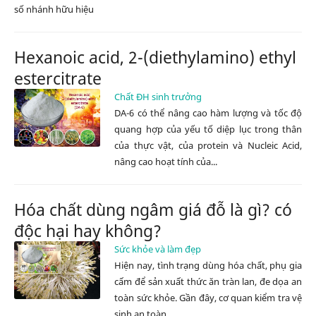
số nhánh hữu hiệu
Hexanoic acid, 2-(diethylamino) ethyl
estercitrate
Chất ĐH sinh trưởng
DA-6 có thể nâng cao hàm lượng và tốc độ
quang hợp của yếu tố diệp lục trong thân
của thực vật, của protein và Nucleic Acid,
nâng cao hoạt tính của...
Hóa chất dùng ngâm giá đỗ là gì? có
độc hại hay không?
Sức khỏe và làm đẹp
Hiện nay, tình trạng dùng hóa chất, phụ gia
cấm để sản xuất thức ăn tràn lan, đe dọa an
toàn sức khỏe. Gần đây, cơ quan kiểm tra vệ
sinh an toàn...