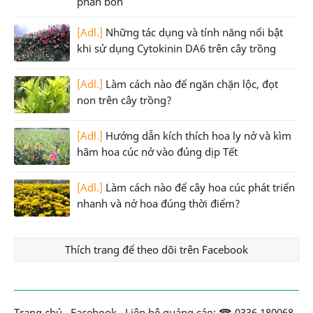
phân bón
[Adl.]
Những tác dụng và tính năng nổi bật
khi sử dụng Cytokinin DA6 trên cây trồng
[Adl.]
Làm cách nào để ngăn chặn lộc, đọt
non trên cây trồng?
[Adl.]
Hướng dẫn kích thích hoa ly nở và kìm
hãm hoa cúc nở vào đúng dịp Tết
[Adl.]
Làm cách nào để cây hoa cúc phát triển
nhanh và nở hoa đúng thời điểm?
Thích trang để theo dõi trên Facebook
Trang chủ
.
Facebook
.
Liên hệ quảng cáo: ☎ 0336.180068
.