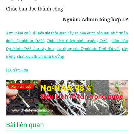
Chúc bạn đọc thành công!
Nguồn: Admin tổng hợp LP
Xem thêm chủ đề:
Kéo dài thời gian cây ra hoa được bền lâu nhờ “thần
dược Cytokinin DA6”
,
Chất kích thích sinh trưởng DA6
,
phân bón
Cytokinin DA6 cho cây hoa
,
tác dụng của Cyotkinin DA6 đối với
,
cây
trồng
,
chất kích thích sinh trưởng
FLC Sầm Sơn
Ad by CNCT
Bài liên quan