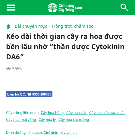
🏠
Bài chuyên mục
Trồng trọt, chăm sóc
Kéo dài thời gian cây ra hoa được
bền lâu nhờ “thần dược Cytokinin
DA6”
5656
Liên hệ QC: ☎ 0336.180068
Cây trồng liên quan:
Cây hoa hồng
,
Cây hoa cúc
,
Cây hoa cúc sao nhái
,
Cây hoa mai vàng
,
Cây hoa ly
,
Cây hoa cát tường
Dinh dưỡng liên quan:
Xitôkinin - Cytokinin