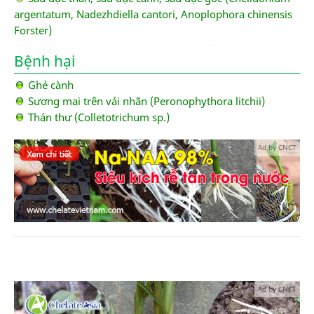
argentatum, Nadezhdiella cantori, Anoplophora chinensis
Forster)
Bệnh hại
Ghẻ cành
Sương mai trên vải nhãn (Peronophythora litchii)
Thán thư (Colletotrichum sp.)
Ad by CNCT
Ad by CNCT