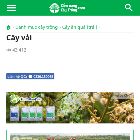
🏠
Danh mục cây trồng
Cây ăn quả (trái)
Cây vải
43,412
Liên hệ QC: ☎ 0336.180068
Ad by CNCT