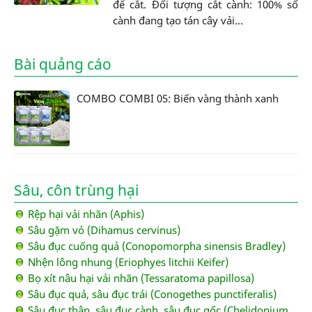
để cắt. Đối tượng cắt cành: 100% số
cành đang tạo tán cây vải...
Bài quảng cáo
COMBO COMBI 05: Biến vàng thành xanh
Sâu, côn trùng hại
Rệp hại vải nhãn (Aphis)
Sâu gặm vỏ (Dihamus cervinus)
Sâu đục cuống quả (Conopomorpha sinensis Bradley)
Nhện lông nhung (Eriophyes litchii Keifer)
Bọ xít nâu hại vải nhãn (Tessaratoma papillosa)
Sâu đục quả, sâu đục trái (Conogethes punctiferalis)
Sâu đục thân, sâu đục cành, sâu đục gốc (Chelidonium