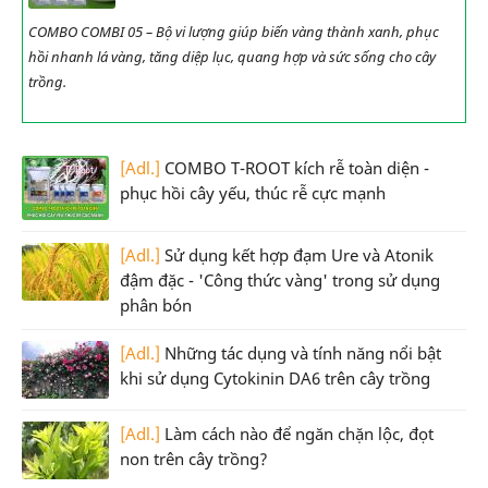
COMBO COMBI 05 – Bộ vi lượng giúp biến vàng thành xanh, phục
hồi nhanh lá vàng, tăng diệp lục, quang hợp và sức sống cho cây
trồng.
[Adl.]
COMBO T-ROOT kích rễ toàn diện -
phục hồi cây yếu, thúc rễ cực mạnh
[Adl.]
Sử dụng kết hợp đạm Ure và Atonik
đậm đặc - 'Công thức vàng' trong sử dụng
phân bón
[Adl.]
Những tác dụng và tính năng nổi bật
khi sử dụng Cytokinin DA6 trên cây trồng
[Adl.]
Làm cách nào để ngăn chặn lộc, đọt
non trên cây trồng?