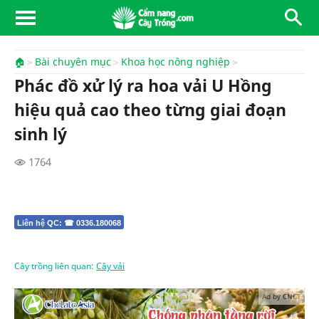
🏠
Bài chuyên mục
Khoa học nông nghiệp
Phác đồ xử lý ra hoa vải U Hồng
hiệu quả cao theo từng giai đoạn
sinh lý
1764
Liên hệ QC: ☎ 0336.180068
Cây trồng liên quan:
Cây vải
Ad by CNCT