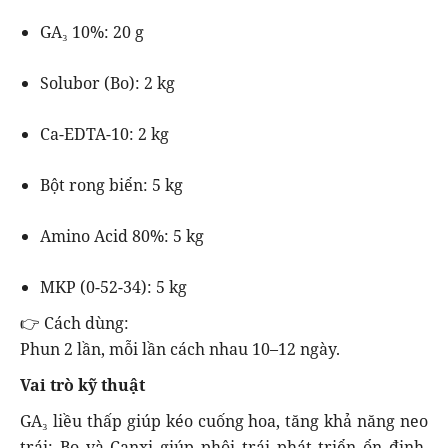
GA₃ 10%: 20 g
Solubor (Bo): 2 kg
Ca-EDTA-10: 2 kg
Bột rong biển: 5 kg
Amino Acid 80%: 5 kg
MKP (0-52-34): 5 kg
👉 Cách dùng:
Phun 2 lần, mỗi lần cách nhau 10–12 ngày.
Vai trò kỹ thuật
GA₃ liều thấp giúp kéo cuống hoa, tăng khả năng neo
trái; Bo và Canxi giúp phôi trái phát triển ổn định,