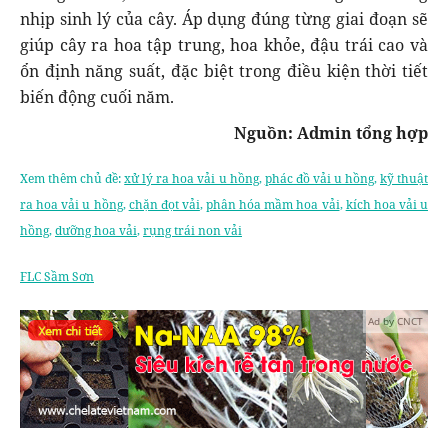
nhịp sinh lý của cây. Áp dụng đúng từng giai đoạn sẽ
giúp cây ra hoa tập trung, hoa khỏe, đậu trái cao và
ổn định năng suất, đặc biệt trong điều kiện thời tiết
biến động cuối năm.
Nguồn: Admin tổng hợp
Xem thêm chủ đề:
xử lý ra hoa vải u hồng
,
phác đồ vải u hồng
,
kỹ thuật
ra hoa vải u hồng
,
chặn đọt vải
,
phân hóa mầm hoa vải
,
kích hoa vải u
hồng
,
dưỡng hoa vải
,
rụng trái non vải
FLC Sầm Sơn
Ad by CNCT