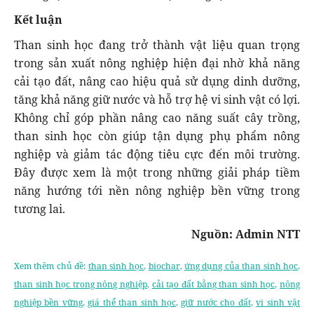
Kết luận
Than sinh học đang trở thành vật liệu quan trọng
trong sản xuất nông nghiệp hiện đại nhờ khả năng
cải tạo đất, nâng cao hiệu quả sử dụng dinh dưỡng,
tăng khả năng giữ nước và hỗ trợ hệ vi sinh vật có lợi.
Không chỉ góp phần nâng cao năng suất cây trồng,
than sinh học còn giúp tận dụng phụ phẩm nông
nghiệp và giảm tác động tiêu cực đến môi trường.
Đây được xem là một trong những giải pháp tiềm
năng hướng tới nền nông nghiệp bền vững trong
tương lai.
Nguồn: Admin NTT
Xem thêm chủ đề:
than sinh học
,
biochar
,
ứng dụng của than sinh học
,
than sinh học trong nông nghiệp
,
cải tạo đất bằng than sinh học
,
nông
nghiệp bền vững
,
giá thể than sinh học
,
giữ nước cho đất
,
vi sinh vật