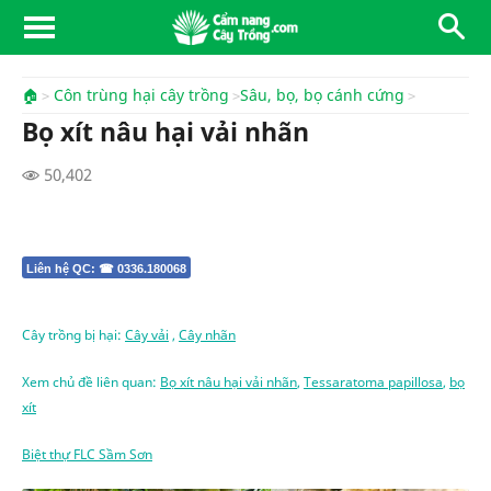
🏠
Côn trùng hại cây trồng
Sâu, bọ, bọ cánh cứng
Bọ xít nâu hại vải nhãn
50,402
Liên hệ QC: ☎ 0336.180068
Cây trồng bị hại:
Cây vải
,
Cây nhãn
Xem chủ đề liên quan:
Bọ xít nâu hại vải nhãn
,
Tessaratoma papillosa
,
bọ
xít
Biệt thự FLC Sầm Sơn