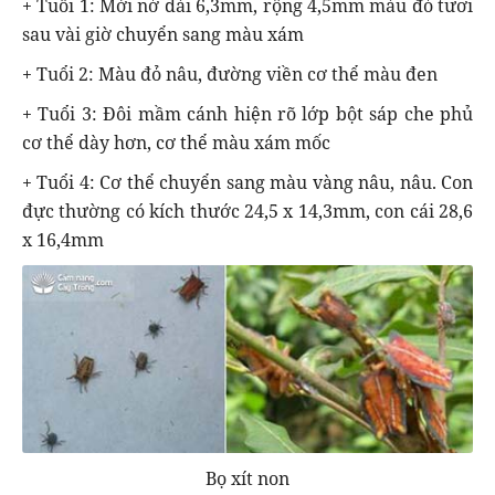
+ Tuổi 1: Mới nở dài 6,3mm, rộng 4,5mm màu đỏ tươi
sau vài giờ chuyển sang màu xám
+ Tuổi 2: Màu đỏ nâu, đường viền cơ thể màu đen
+ Tuổi 3: Đôi mầm cánh hiện rõ lớp bột sáp che phủ
cơ thể dày hơn, cơ thể màu xám mốc
+ Tuổi 4: Cơ thể chuyển sang màu vàng nâu, nâu. Con
đực thường có kích thước 24,5 x 14,3mm, con cái 28,6
x 16,4mm
Bọ xít non