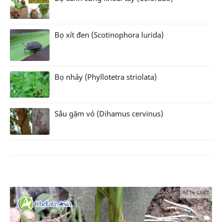
Bọ xít đen (Scotinophora lurida)
Bọ nhảy (Phyllotetra striolata)
Sâu gặm vỏ (Dihamus cervinus)
Ad by CNCT