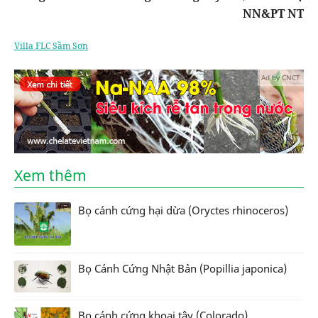
NN&PT NT
Villa FLC Sầm Sơn
Ad by CNCT
Xem thêm
Bọ cánh cứng hại dừa (Oryctes rhinoceros)
Bọ Cánh Cứng Nhật Bản (Popillia japonica)
Bọ cánh cứng khoai tây (Colorado)