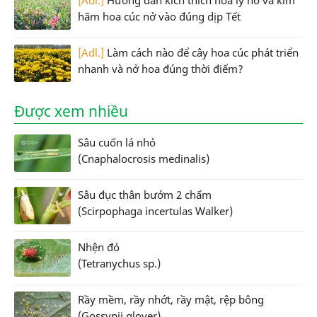
hãm hoa cúc nở vào đúng dịp Tết
[Adl.]
Làm cách nào để cây hoa cúc phát triển
nhanh và nở hoa đúng thời điểm?
Được xem nhiều
Sâu cuốn lá nhỏ
(Cnaphalocrosis medinalis)
Sâu đục thân bướm 2 chấm
(Scirpophaga incertulas Walker)
Nhện đỏ
(Tetranychus sp.)
Rầy mềm, rầy nhớt, rầy mật, rệp bông
(Gossypii glover)