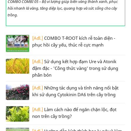
COMBO COMBI 05 – Bộ vi lượng giúp biến vàng thành xanh, phục
hồi nhanh lá vàng, tăng diệp lục, quang hợp và sức sống cho cây
trồng.
[Adl.]
COMBO T-ROOT kích rễ toàn diện -
phục hồi cây yếu, thúc rễ cực mạnh
[Adl.]
Sử dụng kết hợp đạm Ure và Atonik
đậm đặc - 'Công thức vàng' trong sử dụng
phân bón
[Adl.]
Những tác dụng và tính năng nổi bật
khi sử dụng Cytokinin DA6 trên cây trồng
[Adl.]
Làm cách nào để ngăn chặn lộc, đọt
non trên cây trồng?
[Adl.]
Hướng dẫn kích thích hoa ly nở và kìm