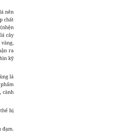
lá nên
ạp chất
 (nhện
lá cây
 vàng,
hận ra
hìn kỹ
cùng lá
m phẩm
, cành
 thể bị
u đạm.