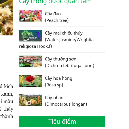
Cây trồng được quan tâm
Cây đào
(Peach tree)
Cây mai chiếu thủy
(Water Jasmine/Wrightia
religiosa Hook.f)
Cây thường sơn
(Dichroa febrifuga Lour.)
Cây hoa hồng
(Rosa sp)
ó kích
 xanh,
Cây nhãn
ái màu
(Dimocarpus longan)
ể thấy
 thành
Tiêu điểm