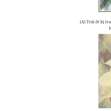
(A) Trái ớt bị tr
N