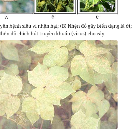
uyền bệnh siêu vi nhện hại; (B) Nhện đỏ gây biến dạng lá ớt;
hện đỏ chích hút truyền khuẩn (virus) cho cây.