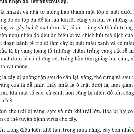
của nhện đỏ Tetranychus sp.
rất nhanh và nhả tơ mỏng bao thành một lớp ở mặt dưới 
ng dơ do lớp da để lại sau khi lột cùng với bụi và những t
ống và gây hại ở mặt dưới lá, cả ấu trùng và thành trùng
ện non) nhện đỏ đều ăn biểu bì và chích hút mô dịch của 
ai đoạn bánh tẻ trở đi làm cây bị mất màu xanh và có màu
của lá bị vàng loang lỗ (những chấm trắng vàng rất rễ n
ở mặt dưới lá có những vết trắng lấm tấm giống bụi cám, n
 tơ rất mỏng.
 lá cây bị phồng rộp sau đó cằn lại, vàng, thô cứng và sau 
vàng của lá dễ nhìn thấy nhất là ở mặt dưới lá, làm giả
trái. Khi mật số cao, cả cành non cũng bị nhện đỏ tấn công
à chết.
àm cho trái bị vàng, sạm và nứt khi trái lớn. Hoa bị hại có
n có thể tuyền bệnh virus cho cây.
ển trong điều kiện khô hạn trong mùa nắng, cây bón nhiề