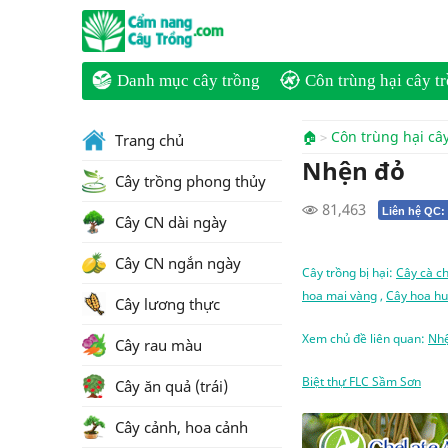
Danh mục cây trồng
Côn trùng hại cây t
🏠
Côn trùng hại câ
Trang chủ
Nhện đỏ
Cây trồng phong thủy
81,463
Liên hệ QC:
Cây CN dài ngày
Cây CN ngắn ngày
Cây trồng bị hại:
Cây cà c
hoa mai vàng
,
Cây hoa h
Cây lương thực
Xem chủ đề liên quan:
Nh
Cây rau màu
Biệt thự FLC Sầm Sơn
Cây ăn quả (trái)
Cây cảnh, hoa cảnh