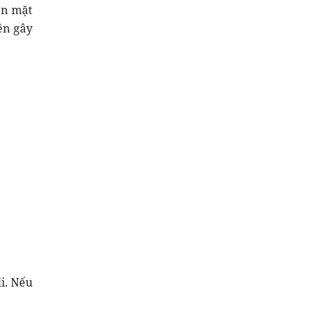
rên mặt
ện gây
i. Nếu