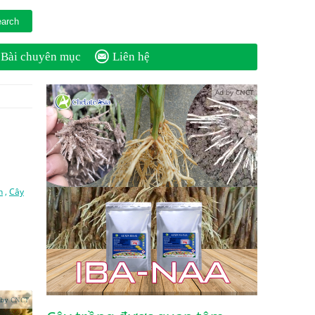
Bài chuyên mục
Liên hệ
Ad by CNCT
n
,
Cây
 by CNCT