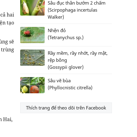
Sâu đục thân bướm 2 chấm
(Scirpophaga incertulas
cả hai
Walker)
ện tạo
Nhện đỏ
(Tetranychus sp.)
ùng sẽ
 trùng
Rầy mềm, rầy nhớt, rầy mật,
rệp bông
(Gossypii glover)
Sâu vẽ bùa
(Phyllocnistic citrella)
Thích trang để theo dõi trên Facebook
n Hai,