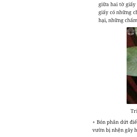
giữa hai tờ giấy
giấy có những c
hại, những chấm
Tr
+ Bón phân dứt điể
vườn bị nhện gây h