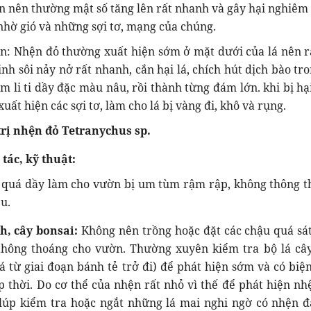
n nên thường mật số tăng lên rất nhanh và gây hại nghiêm 
hờ gió và những sợi tơ, mạng của chúng.
lan: Nhện đỏ thường xuất hiện sớm ở mặt dưới của lá nên r
inh sôi nảy nở rất nhanh, cắn hại lá, chích hút dịch bào t
ốm li ti dầy đặc màu nâu, rồi thành từng đám lớn. khi bị h
xuất hiện các sợi tơ, làm cho lá bị vàng đi, khô và rụng.
rị nhện đỏ Tetranychus sp.
tác, kỹ thuật:
 quá dầy làm cho vườn bị um tùm rậm rập, không thông t
u.
h, cây bonsai:
Không nên trồng hoặc đặt các chậu quá sá
thông thoáng cho vườn. Thường xuyên kiểm tra bộ lá câ
á từ giai đoạn bánh tẻ trở đi) để phát hiện sớm và có biệ
p thời. Do cơ thể của nhện rất nhỏ vì thế để phát hiện nh
lúp kiểm tra hoặc ngắt những lá mai nghi ngờ có nhện đ