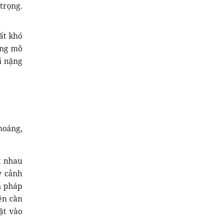
trọng.
ất khó
rong mô
ại nặng
hoáng,
t nhau
y cảnh
n pháp
ện cần
ặt vào