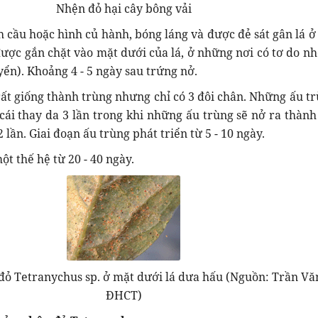
Nhện đỏ hại cây bông vải
h cầu hoặc hình củ hành, bóng láng và được đẻ sát gân lá ở 
được gắn chặt vào mặt dưới của lá, ở những nơi có tơ do nh
yển). Khoảng 4 - 5 ngày sau trứng nở.
ất giống thành trùng nhưng chỉ có 3 đôi chân. Những ấu tr
cái thay da 3 lần trong khi những ấu trùng sẽ nở ra thành
2 lần. Giai đoạn ấu trùng phát triển từ 5 - 10 ngày.
t thế hệ từ 20 - 40 ngày.
 đỏ Tetranychus sp. ở mặt dưới lá dưa hấu (Nguồn: Trần Vă
ĐHCT)