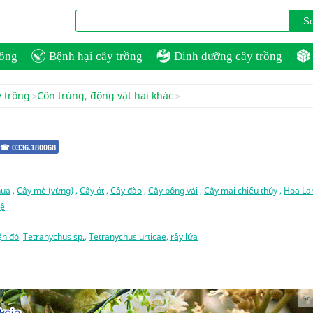
rồng
Bệnh hại cây trồng
Dinh dưỡng cây trồng
y trồng
Côn trùng, động vật hại khác
 ☎ 0336.180068
hua
,
Cây mè (vừng)
,
Cây ớt
,
Cây đào
,
Cây bông vải
,
Cây mai chiếu thủy
,
Hoa La
uệ
ện đỏ
,
Tetranychus sp.
,
Tetranychus urticae
,
rầy lửa
Ad