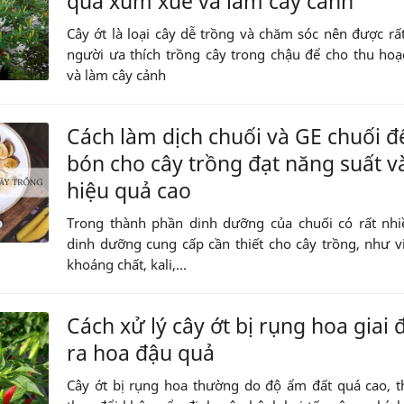
quả xum xuê và làm cây cảnh
Cây ớt là loại cây dễ trồng và chăm sóc nên được rấ
người ưa thích trồng cây trong chậu để cho thu ho
và làm cây cảnh
Cách làm dịch chuối và GE chuối đ
bón cho cây trồng đạt năng suất v
hiệu quả cao
Trong thành phần dinh dưỡng của chuối có rất nhi
dinh dưỡng cung cấp cần thiết cho cây trồng, như v
khoáng chất, kali,...
Cách xử lý cây ớt bị rụng hoa giai
ra hoa đậu quả
Cây ớt bị rụng hoa thường do độ ẩm đất quá cao, th