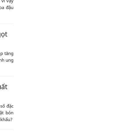
 vì vậy
hoa đậu
gọt
úp tăng
ệnh ung
uất
 số đặc
ật bón
t khẩu?