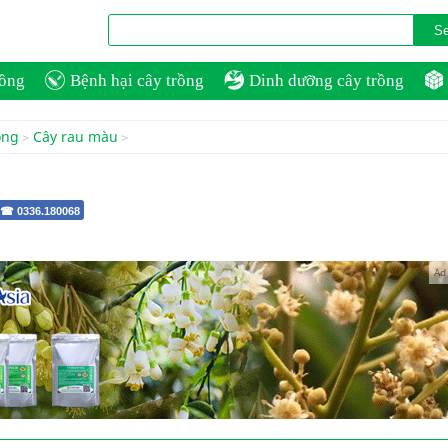
rồng
Bệnh hại cây trồng
Dinh dưỡng cây trồng
ồng
Cây rau màu
 ☎ 0336.180068
Ad