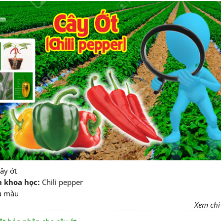
ây ớt
n khoa học:
Chili pepper
u màu
Xem chi t