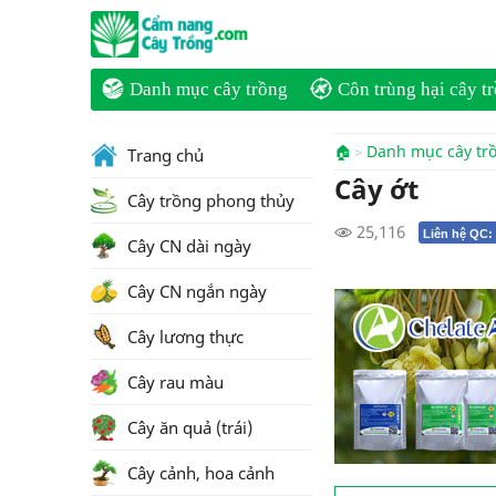
Danh mục cây trồng
Côn trùng hại cây t
🏠
Danh mục cây tr
Trang chủ
Cây ớt
Cây trồng phong thủy
25,116
Liên hệ QC:
Cây CN dài ngày
Cây CN ngắn ngày
Cây lương thực
Cây rau màu
Cây ăn quả (trái)
Cây cảnh, hoa cảnh