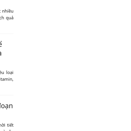
t nhiều
ạch quả
ể
à
ều loại
itamin,
 đoạn
ời tiết