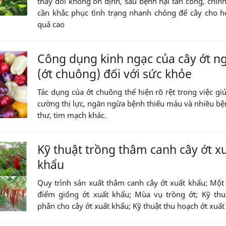
thay đổi không ổn định, sâu bệnh hại tấn công, chính
cần khắc phục tình trạng nhanh chóng để cây cho 
quả cao
Công dụng kinh ngạc của cây ớt n
(ớt chuông) đối với sức khỏe
Tác dụng của ớt chuông thể hiện rõ rệt trong việc gi
cường thị lực, ngăn ngừa bệnh thiếu máu và nhiều b
thư, tim mạch khác.
Kỹ thuật trồng thâm canh cây ớt x
khẩu
Quy trình sản xuất thâm canh cây ớt xuất khẩu; Một
điểm giống ớt xuất khẩu; Mùa vụ trồng ớt; Kỹ thu
phân cho cây ớt xuất khẩu; Kỹ thuật thu hoạch ớt xuấ