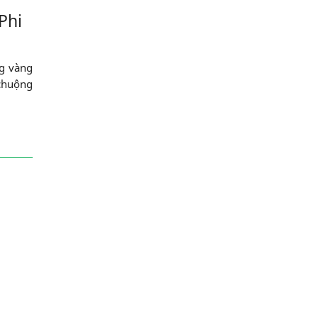
Phi
ng vàng
 chuộng