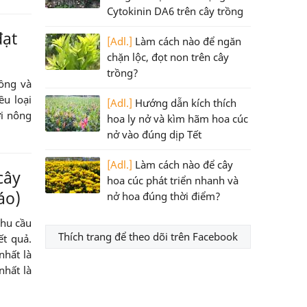
Cytokinin DA6 trên cây trồng
đạt
[Adl.]
Làm cách nào để ngăn
chặn lộc, đọt non trên cây
trồng?
nồng và
ều loại
[Adl.]
Hướng dẫn kích thích
ời nông
hoa ly nở và kìm hãm hoa cúc
nở vào đúng dịp Tết
[Adl.]
Làm cách nào để cây
cây
hoa cúc phát triển nhanh và
áo)
nở hoa đúng thời điểm?
nhu cầu
Thích trang để theo dõi trên Facebook
ết quả.
nhất là
nhất là