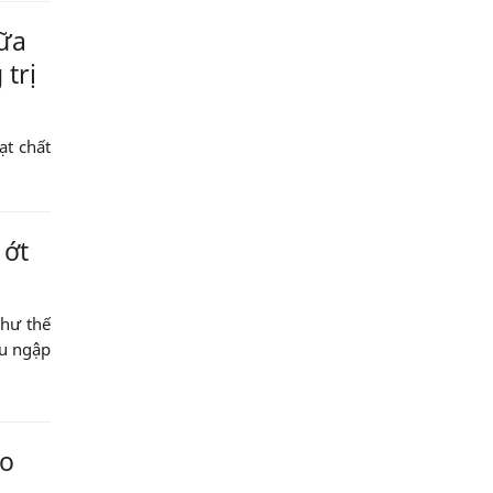
iữa
 trị
ạt chất
 ớt
như thế
au ngập
ho