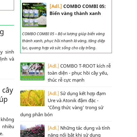
[Adl.]
COMBO COMBI 05:
Biến vàng thành xanh
ng
COMBO COMBI 05 – Bộ vi lượng giúp biến vàng
thành xanh, phục hồi nhanh lá vàng, tăng diệp
lục, quang hợp và sức sống cho cây trồng.
y sinh
định và
[Adl.]
COMBO T-ROOT kích rễ
toàn diện - phục hồi cây yếu,
thúc rễ cực mạnh
 cây
[Adl.]
Sử dụng kết hợp đạm
iúp
Ure và Atonik đậm đặc -
'Công thức vàng' trong sử
dụng phân bón
, không
 nhiều
[Adl.]
Những tác dụng và tính
e.
năng nổi bật khi sử dụng