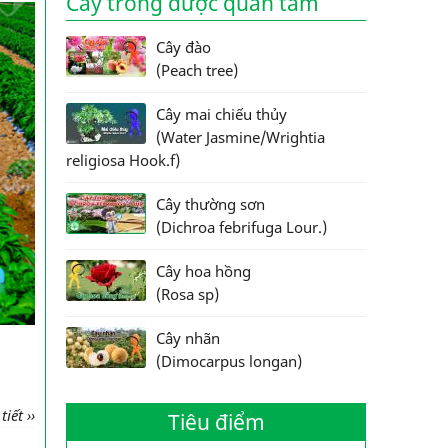
Cây trồng được quan tâm
Cây đào
(Peach tree)
Cây mai chiếu thủy
(Water Jasmine/Wrightia
religiosa Hook.f)
Cây thường sơn
(Dichroa febrifuga Lour.)
Cây hoa hồng
(Rosa sp)
Cây nhãn
(Dimocarpus longan)
iết ››
Tiêu điểm