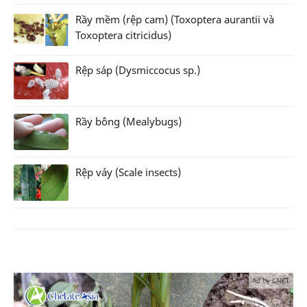
Rầy mềm (rệp cam) (Toxoptera aurantii và
Toxoptera citricidus)
Rệp sáp (Dysmiccocus sp.)
Rầy bông (Mealybugs)
Rệp vảy (Scale insects)
Ad by CNCT