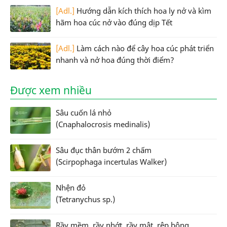
[Adl.]
Hướng dẫn kích thích hoa ly nở và kìm
hãm hoa cúc nở vào đúng dịp Tết
[Adl.]
Làm cách nào để cây hoa cúc phát triển
nhanh và nở hoa đúng thời điểm?
Được xem nhiều
Sâu cuốn lá nhỏ
(Cnaphalocrosis medinalis)
Sâu đục thân bướm 2 chấm
(Scirpophaga incertulas Walker)
Nhện đỏ
(Tetranychus sp.)
Rầy mềm, rầy nhớt, rầy mật, rệp bông