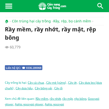
🏠
Côn trùng hại cây trồng
Rầy, rệp, bọ cánh mềm
Rầy mềm, rầy nhớt, rầy mật, rệp
bông
60,779
Liên hệ QC: ☎ 0336.180068
Cây trồng bị hại:
Cây cà chua
,
Cây mè (vừng)
,
Cây ớt
,
Cây dưa leo (dưa
chuột)
,
Cây dưa hấu
,
Cây bông vải
,
Cây ổi
Xem chủ đề liên quan:
Rầy mềm
,
rầy nhớt
,
rầy mật
,
rệp bông
,
Gossypii
glover
,
Aphis gossypii glover
,
Aphis gossypii