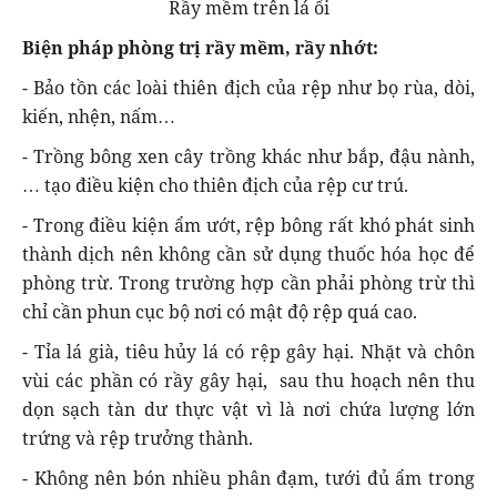
Rầy mềm trên lá ổi
Biện pháp phòng trị rầy mềm, rầy nhớt:
- Bảo tồn các loài thiên địch của rệp như bọ rùa, dòi,
kiến, nhện, nấm…
- Trồng bông xen cây trồng khác như bắp, đậu nành,
… tạo điều kiện cho thiên địch của rệp cư trú.
- Trong điều kiện ẩm ướt, rệp bông rất khó phát sinh
thành dịch nên không cần sử dụng thuốc hóa học để
phòng trừ. Trong trường hợp cần phải phòng trừ thì
chỉ cần phun cục bộ nơi có mật độ rệp quá cao.
- Tỉa lá già, tiêu hủy lá có rệp gây hại. Nhặt và chôn
vùi các phần có rầy gây hại, sau thu hoạch nên thu
dọn sạch tàn dư thực vật vì là nơi chứa lượng lớn
trứng và rệp trưởng thành.
- Không nên bón nhiều phân đạm, tưới đủ ẩm trong