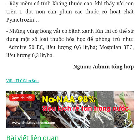
- Rầy mềm có tính kháng thuốc cao, khi thấy vài con
trên 1 đọt non cần phun các thuốc có hoạt chất
Pymetrozin…
- Những vùng bông vải có bệnh xanh lùn thì có thể sử
dụng một số loại thuốc hóa học để phòng trừ như:
Admire 50 EC, liều lượng 0,6 lít/ha; Mospilan 3EC,
liều lượng 0,3 lít/ha.
Nguồn: Admin tổng hợp
Villa FLC Sầm Sơn
Ad by CNCT
Bài viết liên quan