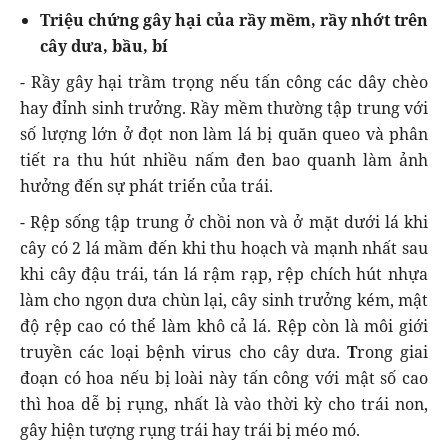
Triệu chứng gây hại của rầy mềm, rầy nhớt trên
cây dưa, bầu, bí
- Rầy gây hại trầm trọng nếu tấn công các dây chèo
hay đỉnh sinh trưởng. Rầy mềm thường tập trung với
số lượng lớn ở đọt non làm lá bị quăn queo và phân
tiết ra thu hút nhiều nấm đen bao quanh làm ảnh
hưởng đến sự phát triển của trái.
- Rệp sống tập trung ở chồi non và ở mặt dưới lá khi
cây có 2 lá mầm đến khi thu hoạch và mạnh nhất sau
khi cây đậu trái, tán lá rậm rạp, rệp chích hút nhựa
làm cho ngọn dưa chùn lại, cây sinh trưởng kém, mật
độ rệp cao có thể làm khô cả lá. Rệp còn là môi giới
truyền các loại bệnh virus cho cây dưa.
T
rong giai
đoạn có hoa nếu bị loài này tấn công với mật số cao
thì hoa dễ bị rụng, nhất là vào thời kỳ cho trái non,
gây hiện tượng rụng trái hay trái bị méo mó.