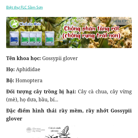
Biệt thự FLC Sầm Sơn
Ad by CNCT
Tên khoa học:
Gossypii glover
Họ:
Aphididae
Bộ:
Homoptera
Đối tượng cây trồng bị hại:
Cây cà chua, cây vừng
(mè), họ dưa, bầu, bí...
Đặc điểm hình thái rầy mềm, rầy nhớt Gossypii
glover