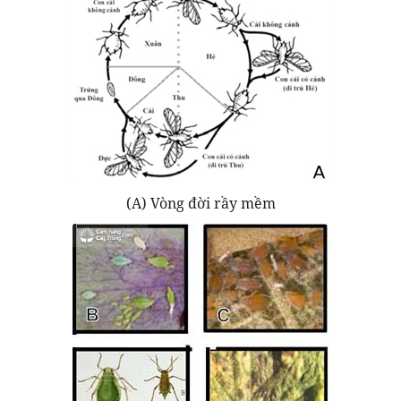
(A) Vòng đời rầy mềm