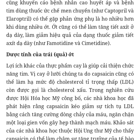
cũng khuyến cáo bệnh nhân cao huyết áp và bệnh
tim dùng thuốc ức chế men chuyển (như Captopril và
Elaroptril) có thể gặp phản ứng phụ là ho nhiều hơn
khi dùng nhiều ớt. Ớt cũng có thể làm tăng tiết axít ở
dạ dày, làm giảm hiệu quả của dạng thuốc giảm tiết
axít dạ dày (như Famotidine và Cimetidine).
Dược tính của trái (quả) ớt
Lợi ích khác của thực phẩm cay là giúp cải thiện chức
năng tim. Vị cay ở lưỡi chúng ta do capsaicin cũng có
thể làm hạ mức độ cholesterol tỉ trọng thấp (LDL)
còn được gọi là cholesterol xấu. Trong nghiên cứu
được Hội Hóa học Mỹ công bố, các nhà khoa học đã
phát hiện rằng capsaicin kéo giảm sự tích tụ LDL
bằng cách tăng cường dòng chảy của máu, ngăn chặn
một loại gien vốn gây hẹp thành mạch máu. Khảo sát
của các nhà khoa học thuộc Hội Ung thư Mỹ cho thấy
capsaicin có thể làm chậm sự tăng trưởng của tế bào