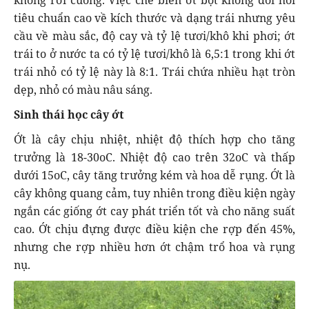
không rời cuống. Việc chế biến ớt bột không đòi hỏi
tiêu chuẩn cao về kích thước và dạng trái nhưng yêu
cầu về màu sắc, độ cay và tỷ lệ tươi/khô khi phơi; ớt
trái to ở nước ta có tỷ lệ tươi/khô là 6,5:1 trong khi ớt
trái nhỏ có tỷ lệ này là 8:1. Trái chứa nhiều hạt tròn
dẹp, nhỏ có màu nâu sáng.
Sinh thái học cây ớt
Ớt là cây chịu nhiệt, nhiệt độ thích hợp cho tăng
trưởng là 18-30oC. Nhiệt độ cao trên 32oC và thấp
dưới 15oC, cây tăng trưởng kém và hoa dễ rụng. Ớt là
cây không quang cảm, tuy nhiên trong điều kiện ngày
ngắn các giống ớt cay phát triển tốt và cho năng suất
cao. Ớt chịu đựng được điều kiện che rợp đến 45%,
nhưng che rợp nhiều hơn ớt chậm trổ hoa và rụng
nụ.