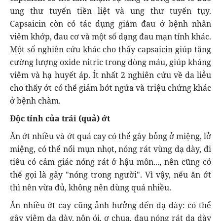
ung thư tuyến tiền liệt và ung thư tuyến tụy.
Capsaicin còn có tác dụng giảm đau ở bệnh nhân
viêm khớp, đau cơ và một số dạng đau mạn tính khác.
Một số nghiên cứu khác cho thấy capsaicin giúp tăng
cường lượng oxide nitric trong dòng máu, giúp kháng
viêm và hạ huyết áp. Ít nhất 2 nghiên cứu về da liễu
cho thấy ớt có thể giảm bớt ngứa và triệu chứng khác
ở bệnh chàm.
Độc tính của trái (quả) ớt
Ăn ớt nhiều và ớt quá cay có thể gây bỏng ở miệng, lở
miệng, có thể nổi mụn nhọt, nóng rát vùng dạ dày, đi
tiêu có cảm giác nóng rát ở hậu môn..., nên cũng có
thể gọi là gây "nóng trong người". Vì vậy, nếu ăn ớt
thì nên vừa đủ, không nên dùng quá nhiều.
Ăn nhiều ớt cay cũng ảnh hưởng đến dạ dày: có thể
gây viêm dạ dày, nôn ói, ợ chua, đau nóng rát dạ dày