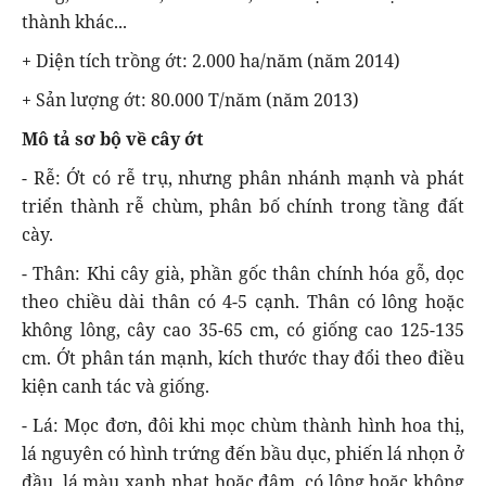
thành khác...
+ Diện tích trồng ớt: 2.000 ha/năm (năm 2014)
+ Sản lượng ớt: 80.000 T/năm (năm 2013)
Mô tả sơ bộ về cây ớt
- Rễ: Ớt có rễ trụ, nhưng phân nhánh mạnh và phát
triển thành rễ chùm, phân bố chính trong tầng đất
cày.
- Thân: Khi cây già, phần gốc thân chính hóa gỗ, dọc
theo chiều dài thân có 4-5 cạnh. Thân có lông hoặc
không lông, cây cao 35-65 cm, có giống cao 125-135
cm. Ớt phân tán mạnh, kích thước thay đổi theo điều
kiện canh tác và giống.
- Lá: Mọc đơn, đôi khi mọc chùm thành hình hoa thị,
lá nguyên có hình trứng đến bầu dục, phiến lá nhọn ở
đầu, lá màu xanh nhạt hoặc đậm, có lông hoặc không