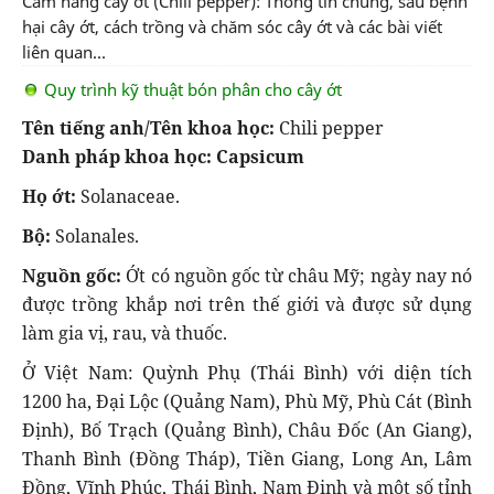
Cẩm nang cây ớt (Chili pepper): Thông tin chung, sâu bệnh
hại cây ớt, cách trồng và chăm sóc cây ớt và các bài viết
liên quan...
Quy trình kỹ thuật bón phân cho cây ớt
Tên tiếng anh/Tên khoa học:
Chili pepper
Danh pháp khoa học:
Capsicum
Họ ớt:
Solanaceae.
Bộ:
Solanales.
Nguồn gốc:
Ớt có nguồn gốc từ châu Mỹ; ngày nay nó
được trồng khắp nơi trên thế giới và được sử dụng
làm gia vị, rau, và thuốc.
Ở Việt Nam: Quỳnh Phụ (Thái Bình) với diện tích
1200 ha, Đại Lộc (Quảng Nam), Phù Mỹ, Phù Cát (Bình
Định), Bố Trạch (Quảng Bình), Châu Đốc (An Giang),
Thanh Bình (Đồng Tháp), Tiền Giang, Long An, Lâm
Đồng, Vĩnh Phúc, Thái Bình, Nam Định và một số tỉnh