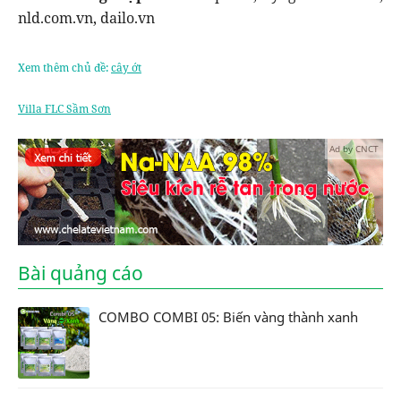
nld.com.vn, dailo.vn
Xem thêm chủ đề:
cây ớt
Villa FLC Sầm Sơn
Ad by CNCT
Bài quảng cáo
COMBO COMBI 05: Biến vàng thành xanh