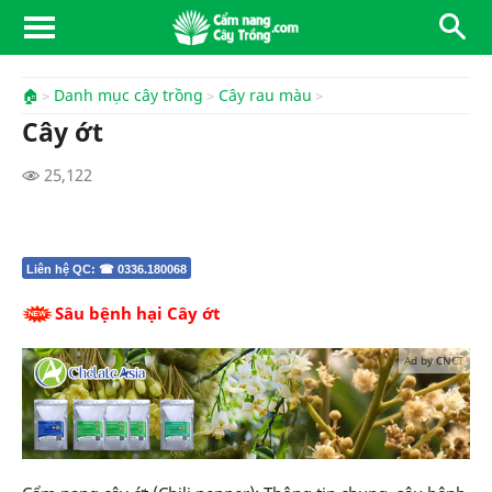
🏠
Danh mục cây trồng
Cây rau màu
Cây ớt
25,122
Liên hệ QC: ☎ 0336.180068
Sâu bệnh hại Cây ớt
Ad by CNCT