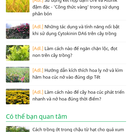
[Adl.]
Sử dụng kết hợp đạm Ure và Atonik
đậm đặc - 'Công thức vàng' trong sử dụng
phân bón
[Adl.]
Những tác dụng và tính năng nổi bật
khi sử dụng Cytokinin DA6 trên cây trồng
[Adl.]
Làm cách nào để ngăn chặn lộc, đọt
non trên cây trồng?
[Adl.]
Hướng dẫn kích thích hoa ly nở và kìm
hãm hoa cúc nở vào đúng dịp Tết
[Adl.]
Làm cách nào để cây hoa cúc phát triển
nhanh và nở hoa đúng thời điểm?
Có thể bạn quan tâm
Cách trồng ớt trong chậu từ hạt cho quả xum