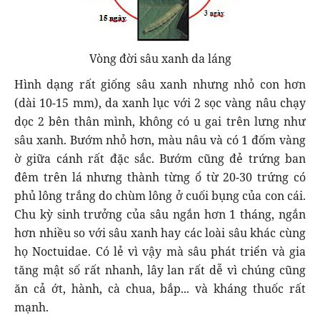
Vòng đời sâu xanh da láng
Hình dạng rất giống sâu xanh nhưng nhỏ con hơn
(dài 10-15 mm), da xanh lục với 2 sọc vàng nâu chạy
dọc 2 bên thân mình, không có u gai trên lưng như
sâu xanh. Bướm nhỏ hơn, màu nâu và có 1 đốm vàng
ờ giữa cánh rất đặc sắc. Bướm cũng đẻ trứng ban
đêm trên lá nhưng thành từng ổ từ 20-30 trứng có
phủ lông trắng do chùm lông ở cuối bụng của con cái.
Chu kỳ sinh trưởng của sâu ngắn hơn 1 tháng, ngắn
hơn nhiều so với sâu xanh hay các loài sâu khác cùng
họ Noctuidae. Có lẻ vì vậy mà sâu phát triển và gia
tăng mật số rất nhanh, lây lan rất dễ vì chúng cũng
ăn cả ớt, hành, cà chua, bắp... và kháng thuốc rất
mạnh.