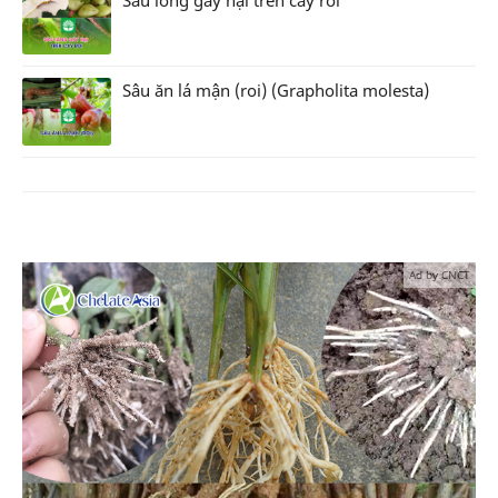
Sâu lông gây hại trên cây roi
Sâu ăn lá mận (roi) (Grapholita molesta)
Ad by CNCT