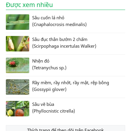
Được xem nhiều
Sâu cuốn lá nhỏ
(Cnaphalocrosis medinalis)
Sâu đục thân bướm 2 chấm
(Scirpophaga incertulas Walker)
Nhện đỏ
(Tetranychus sp.)
Rầy mềm, rầy nhớt, rầy mật, rệp bông
(Gossypii glover)
Sâu vẽ bùa
(Phyllocnistic citrella)
Thích trang để theo dõi trên Facebook