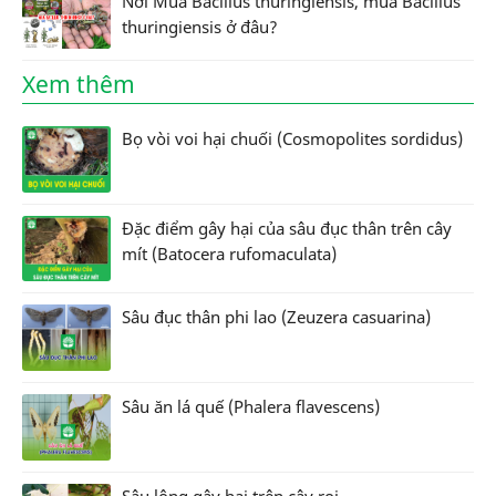
Nơi Mua Bacillus thuringiensis, mua Bacillus
thuringiensis ở đâu?
Xem thêm
Bọ vòi voi hại chuối (Cosmopolites sordidus)
Đặc điểm gây hại của sâu đục thân trên cây
mít (Batocera rufomaculata)
Sâu đục thân phi lao (Zeuzera casuarina)
Sâu ăn lá quế (Phalera flavescens)