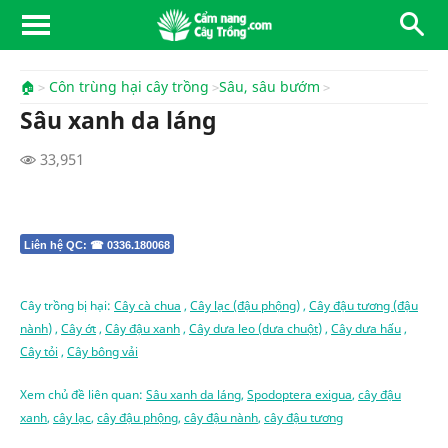
🏠
Côn trùng hại cây trồng
Sâu, sâu bướm
Sâu xanh da láng
33,951
Liên hệ QC: ☎ 0336.180068
Cây trồng bị hại:
Cây cà chua
,
Cây lạc (đậu phộng)
,
Cây đậu tương (đậu
nành)
,
Cây ớt
,
Cây đậu xanh
,
Cây dưa leo (dưa chuột)
,
Cây dưa hấu
,
Cây tỏi
,
Cây bông vải
Xem chủ đề liên quan:
Sâu xanh da láng
,
Spodoptera exigua
,
cây đậu
xanh
,
cây lạc
,
cây đậu phộng
,
cây đậu nành
,
cây đậu tương