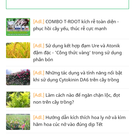
[Adl.]
COMBO T-ROOT kích rễ toàn diện -
phục hồi cây yếu, thúc rễ cực mạnh
[Adl.]
Sử dụng kết hợp đạm Ure và Atonik
đậm đặc - 'Công thức vàng' trong sử dụng
phân bón
[Adl.]
Những tác dụng và tính năng nổi bật
khi sử dụng Cytokinin DA6 trên cây trồng
[Adl.]
Làm cách nào để ngăn chặn lộc, đọt
non trên cây trồng?
[Adl.]
Hướng dẫn kích thích hoa ly nở và kìm
hãm hoa cúc nở vào đúng dịp Tết