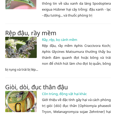
thông tin về sâu xanh da láng Spodoptera
exigua Hübner hại cây trồng: đậu xanh - lạc
- đậu tương... và thuốc phòng trị
Rệp đậu, rầy mềm
Rầy, rệp, bọ cánh mềm
Rệp đậu, rầy mềm Aphis Craccivora Koch;
Aphis Glycines Matsumura thường thấy bu
thành đám quanh đọt hoặc bông và trái
non để chích hút làm cho đọt bị quắn, bông
bị rụng và trái bị lép...
Giòi, dòi, đục thân đậu
Côn trùng, động vật hại khác
Giới thiệu về đặc tính gây hại và cách phòng
trị giòi (dòi) đục thân (Ophiomyia phaseoli
Tryon, Melanagromyza sojae Zehntner) hại