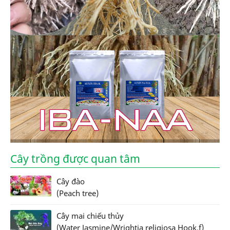
Cây trồng được quan tâm
Cây đào
(Peach tree)
Cây mai chiếu thủy
(Water Jasmine/Wrightia religiosa Hook.f)