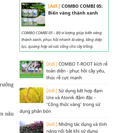
[Adl.]
COMBO COMBI 05:
Biến vàng thành xanh
COMBO COMBI 05 – Bộ vi lượng giúp biến vàng
thành xanh, phục hồi nhanh lá vàng, tăng diệp
lục, quang hợp và sức sống cho cây trồng.
[Adl.]
COMBO T-ROOT kích rễ
toàn diện - phục hồi cây yếu,
thúc rễ cực mạnh
trưởng
[Adl.]
Sử dụng kết hợp đạm
Ure và Atonik đậm đặc -
'Công thức vàng' trong sử
dụng phân bón
ốm nâu
[Adl.]
Những tác dụng và tính
năng nổi bật khi sử dụng