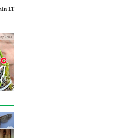
in LT
 by CNCT