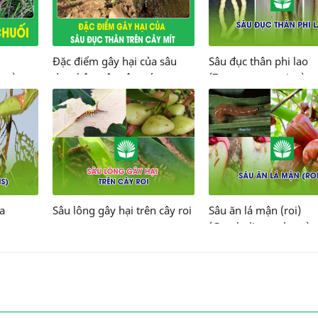
Đặc điểm gây hại của sâu
Sâu đục thân phi lao
dus)
đục thân trên cây mít
(Zeuzera casuarina)
(Batocera rufomaculata)
ra
Sâu lông gây hại trên cây roi
Sâu ăn lá mận (roi)
(Grapholita molesta)