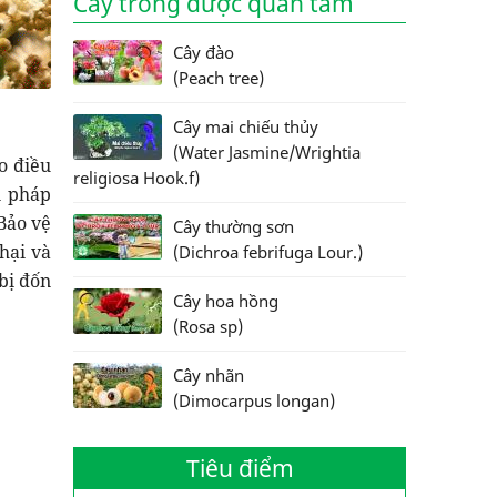
Cây trồng được quan tâm
Cây đào
(Peach tree)
Cây mai chiếu thủy
(Water Jasmine/Wrightia
o điều
religiosa Hook.f)
n pháp
Bảo vệ
Cây thường sơn
hại và
(Dichroa febrifuga Lour.)
bị đốn
Cây hoa hồng
(Rosa sp)
Cây nhãn
(Dimocarpus longan)
Tiêu điểm