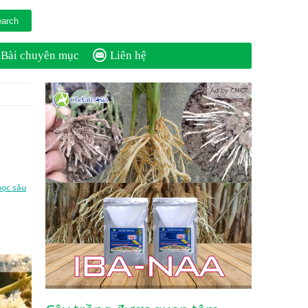
Bài chuyên mục
Liên hệ
Ad by CNCT
học sâu
 by CNCT