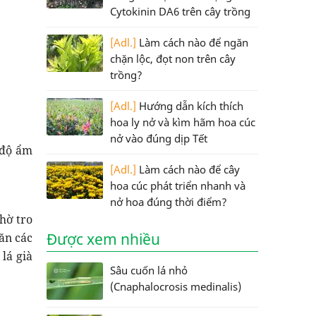
Cytokinin DA6 trên cây trồng
[Adl.]
Làm cách nào để ngăn
chặn lộc, đọt non trên cây
trồng?
[Adl.]
Hướng dẫn kích thích
hoa ly nở và kìm hãm hoa cúc
nở vào đúng dịp Tết
 độ ẩm
[Adl.]
Làm cách nào để cây
hoa cúc phát triển nhanh và
nở hoa đúng thời điểm?
hờ tro
Được xem nhiều
ăn các
lá già
Sâu cuốn lá nhỏ
(Cnaphalocrosis medinalis)