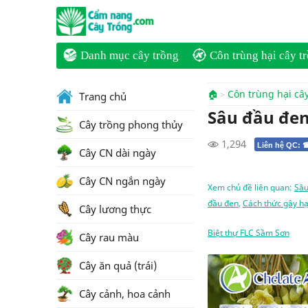
Danh mục cây trồng
Côn trùng hại cây t
🏠
Côn trùng hại câ
Trang chủ
Sâu đầu đen
Cây trồng phong thủy
1,294
Liên hệ QC: 
Cây CN dài ngày
Cây CN ngắn ngày
Xem chủ đề liên quan:
Sâu
đầu đen
,
Cách thức gây hạ
Cây lương thực
Biệt thự FLC Sầm Sơn
Cây rau màu
Cây ăn quả (trái)
Cây cảnh, hoa cảnh