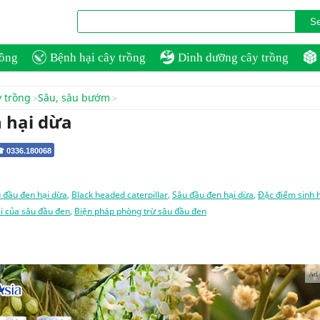
rồng
Bệnh hại cây trồng
Dinh dưỡng cây trồng
y trồng
Sâu, sâu bướm
 hại dừa
☎ 0336.180068
 đầu đen hại dừa
,
Black headed caterpillar
,
Sâu đầu đen hại dừa
,
Đặc điểm sinh 
i của sâu đầu đen
,
Biện pháp phòng trừ sâu đầu đen
Ad