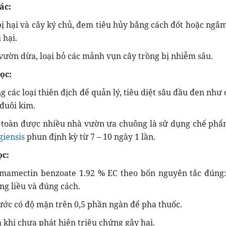
ác:
 bị hại và cây ký chủ, đem tiêu hủy bằng cách đốt hoặc ngâ
 hại.
vườn dừa, loại bỏ các mảnh vụn cây trồng bị nhiễm sâu.
ọc:
g các loại thiên địch để quản lý, tiêu diệt sâu đầu đen như
 đuôi kim.
n toàn được nhiều nhà vườn ưa chuông là sử dụng chế phẩ
giensis
phun định kỳ từ 7 – 10 ngày 1 lần.
ọc:
mamectin benzoate 1.92 % EC theo bốn nguyên tắc đúng
ng liều và đúng cách.
ớc có độ mặn trên 0,5 phần ngàn để pha thuốc.
khi chưa phát hiện triệu chứng gây hại.