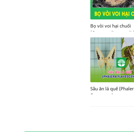
Bọ vòi voi hại chuối
(Cosmopolites sordi
Sâu ăn lá quế (Phale
flavescens)