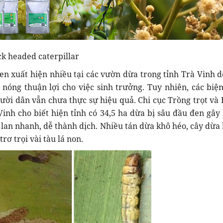
ck headed caterpillar
đen xuất hiện nhiều tại các vườn dừa trong tỉnh Trà Vinh d
g nóng thuận lợi cho việc sinh trưởng. Tuy nhiên, các biệ
ời dân vẫn chưa thực sự hiệu quả. Chi cục Trồng trọt và 
Vinh cho biết hiện tỉnh có 34,5 ha dừa bị sâu đầu đen gây 
 lan nhanh, dễ thành dịch. Nhiều tán dừa khô héo, cây dừa 
trơ trọi vài tàu lá non.