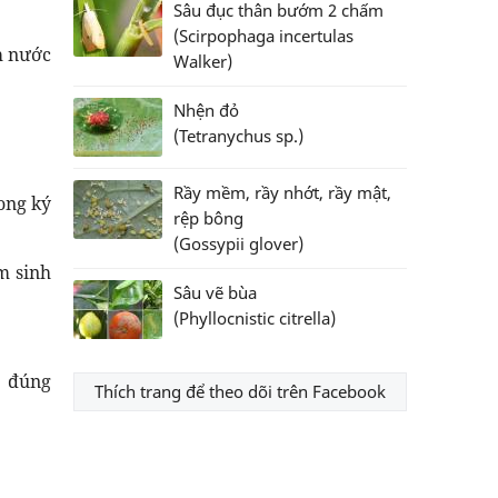
Sâu đục thân bướm 2 chấm
(Scirpophaga incertulas
m nước
Walker)
Nhện đỏ
(Tetranychus sp.)
Rầy mềm, rầy nhớt, rầy mật,
 ong ký
rệp bông
(Gossypii glover)
m sinh
Sâu vẽ bùa
(Phyllocnistic citrella)
: đúng
Thích trang để theo dõi trên Facebook