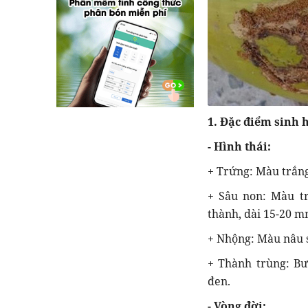
1. Đặc điểm sinh 
- Hình thái:
+ Trứng: Màu trắng
+ Sâu non: Màu tr
thành, dài 15-20 m
+ Nhộng: Màu nâu s
+ Thành trùng: B
đen.
- Vòng đời: