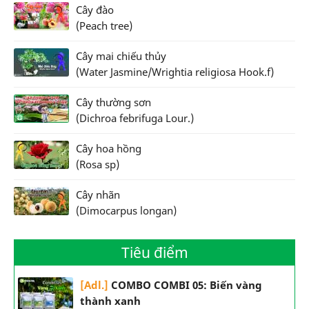
Cây đào
(Peach tree)
Cây mai chiếu thủy
(Water Jasmine/Wrightia religiosa Hook.f)
Cây thường sơn
(Dichroa febrifuga Lour.)
Cây hoa hồng
(Rosa sp)
Cây nhãn
(Dimocarpus longan)
Tiêu điểm
[Adl.]
COMBO COMBI 05: Biến vàng
thành xanh