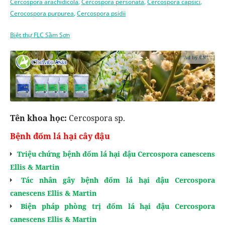
Cercospora arachidicola
,
Cercospora personata
,
Cercospora capsici
,
Cerocospora purpurea
,
Cercospora psidii
Biệt thự FLC Sầm Sơn
Ad by CNCT
Tên khoa học:
Cercospora sp.
Bệnh đốm lá hại cây đậu
Triệu chứng bệnh đốm lá hại đậu Cercospora canescens
Ellis & Martin
Tác nhân gây bệnh đốm lá hại đậu Cercospora
canescens Ellis & Martin
Biện pháp phòng trị đốm lá hại đậu Cercospora
canescens Ellis & Martin