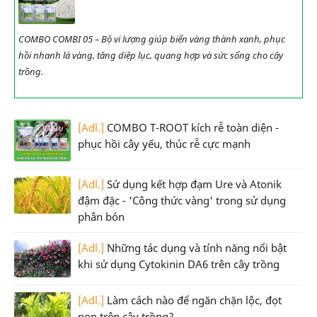
COMBO COMBI 05 – Bộ vi lượng giúp biến vàng thành xanh, phục
hồi nhanh lá vàng, tăng diệp lục, quang hợp và sức sống cho cây
trồng.
[Adl.]
COMBO T-ROOT kích rễ toàn diện -
phục hồi cây yếu, thúc rễ cực mạnh
[Adl.]
Sử dụng kết hợp đạm Ure và Atonik
đậm đặc - 'Công thức vàng' trong sử dụng
phân bón
[Adl.]
Những tác dụng và tính năng nổi bật
khi sử dụng Cytokinin DA6 trên cây trồng
[Adl.]
Làm cách nào để ngăn chặn lộc, đọt
non trên cây trồng?