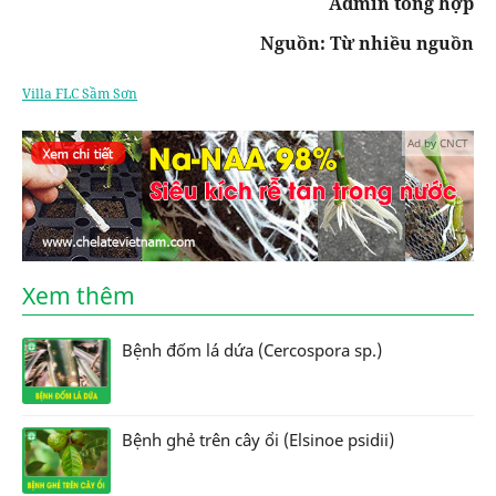
Admin tổng hợp
Nguồn: Từ nhiều nguồn
Villa FLC Sầm Sơn
Ad by CNCT
Xem thêm
Bệnh đốm lá dứa (Cercospora sp.)
Bệnh ghẻ trên cây ổi (Elsinoe psidii)