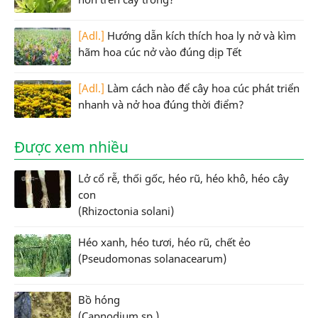
[Adl.]
Hướng dẫn kích thích hoa ly nở và kìm
hãm hoa cúc nở vào đúng dịp Tết
[Adl.]
Làm cách nào để cây hoa cúc phát triển
nhanh và nở hoa đúng thời điểm?
Được xem nhiều
Lở cổ rễ, thối gốc, héo rũ, héo khô, héo cây
con
(Rhizoctonia solani)
Héo xanh, héo tươi, héo rũ, chết ẻo
(Pseudomonas solanacearum)
Bồ hóng
(Capnodium sp.)