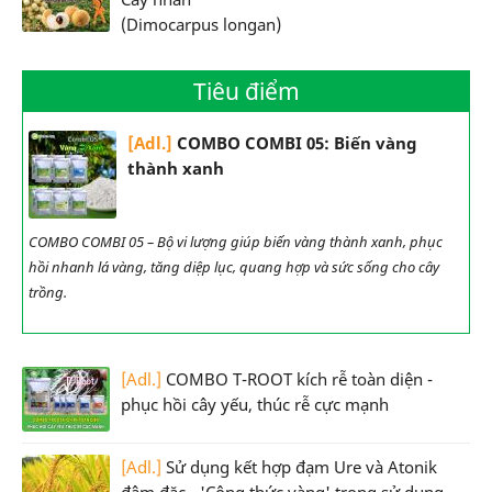
(Dimocarpus longan)
Tiêu điểm
[Adl.]
COMBO COMBI 05: Biến vàng
thành xanh
COMBO COMBI 05 – Bộ vi lượng giúp biến vàng thành xanh, phục
hồi nhanh lá vàng, tăng diệp lục, quang hợp và sức sống cho cây
trồng.
[Adl.]
COMBO T-ROOT kích rễ toàn diện -
phục hồi cây yếu, thúc rễ cực mạnh
[Adl.]
Sử dụng kết hợp đạm Ure và Atonik
đậm đặc - 'Công thức vàng' trong sử dụng