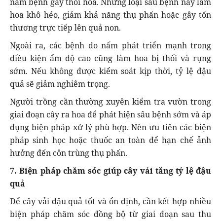
nấm bệnh gây thối hoa. Những loại sâu bệnh này làm
hoa khô héo, giảm khả năng thụ phấn hoặc gây tổn
thương trực tiếp lên quả non.
Ngoài ra, các bệnh do nấm phát triển mạnh trong
điều kiện ẩm độ cao cũng làm hoa bị thối và rụng
sớm. Nếu không được kiểm soát kịp thời, tỷ lệ đậu
quả sẽ giảm nghiêm trọng.
Người trồng cần thường xuyên kiểm tra vườn trong
giai đoạn cây ra hoa để phát hiện sâu bệnh sớm và áp
dụng biện pháp xử lý phù hợp. Nên ưu tiên các biện
pháp sinh học hoặc thuốc an toàn để hạn chế ảnh
hưởng đến côn trùng thụ phấn.
7. Biện pháp chăm sóc giúp cây vải tăng tỷ lệ đậu
quả
Để cây vải đậu quả tốt và ổn định, cần kết hợp nhiều
biện pháp chăm sóc đồng bộ từ giai đoạn sau thu