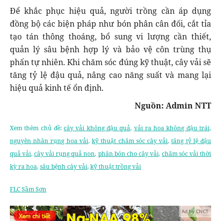
Để khắc phục hiệu quả, người trồng cần áp dụng
đồng bộ các biện pháp như bón phân cân đối, cắt tỉa
tạo tán thông thoáng, bổ sung vi lượng cần thiết,
quản lý sâu bệnh hợp lý và bảo vệ côn trùng thụ
phấn tự nhiên. Khi chăm sóc đúng kỹ thuật, cây vải sẽ
tăng tỷ lệ đậu quả, nâng cao năng suất và mang lại
hiệu quả kinh tế ổn định.
Nguồn: Admin NTT
Xem thêm chủ đề:
cây vải không đậu quả
,
vải ra hoa không đậu trái
,
nguyên nhân rụng hoa vải
,
kỹ thuật chăm sóc cây vải
,
tăng tỷ lệ đậu
quả vải
,
cây vải rụng quả non
,
phân bón cho cây vải
,
chăm sóc vải thời
kỳ ra hoa
,
sâu bệnh cây vải
,
kỹ thuật trồng vải
FLC Sầm Sơn
Ad by CNCT