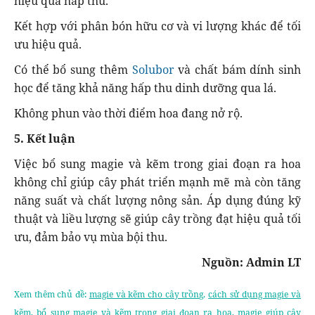
hiệu quả hấp thu.
Kết hợp với phân bón hữu cơ và vi lượng khác để tối
ưu hiệu quả.
Có thể bổ sung thêm
Solubor
và chất bám dính sinh
học để tăng khả năng hấp thu dinh dưỡng qua lá.
Không phun vào thời điểm hoa đang nở rộ.
5. Kết luận
Việc bổ sung magie và kẽm trong giai đoạn ra hoa
không chỉ giúp cây phát triển mạnh mẽ mà còn tăng
năng suất và chất lượng nông sản. Áp dụng đúng kỹ
thuật và liều lượng sẽ giúp cây trồng đạt hiệu quả tối
ưu, đảm bảo vụ mùa bội thu.
Nguồn: Admin LT
Xem thêm chủ đề:
magie và kẽm cho cây trồng
,
cách sử dụng magie và
kẽm
,
bổ sung magie và kẽm trong giai đoạn ra hoa
,
magie giúp cây