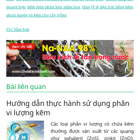
quang hợp
,
kẽm giúp phân hóa mầm hoa
,
tăng tỷ lệ đậu trái bằng kẽm
,
phun magie và kẽm cho cây trồng
FLC Sầm Sơn
Ad by CNCT
Bài liên quan
Hướng dẫn thực hành sử dụng phân
vi lượng kẽm
Các loại phân vi lượng có chứa kẽm
thường được sản xuất từ các quạng
như sphalerit (ZnS), zinkit (ZnO),