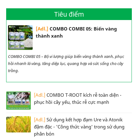
Tiêu điểm
[Adl.]
COMBO COMBI 05: Biến vàng
thành xanh
COMBO COMBI 05 – Bộ vi lượng giúp biến vàng thành xanh, phục
hồi nhanh lá vàng, tăng diệp lục, quang hợp và sức sống cho cây
trồng.
[Adl.]
COMBO T-ROOT kích rễ toàn diện -
phục hồi cây yếu, thúc rễ cực mạnh
[Adl.]
Sử dụng kết hợp đạm Ure và Atonik
đậm đặc - 'Công thức vàng' trong sử dụng
phân bón