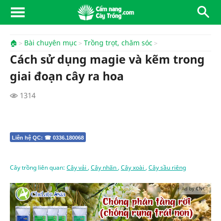
🏠
Bài chuyên mục
Trồng trọt, chăm sóc
Cách sử dụng magie và kẽm trong
giai đoạn cây ra hoa
1314
Liên hệ QC: ☎ 0336.180068
Cây trồng liên quan:
Cây vải
,
Cây nhãn
,
Cây xoài
,
Cây sầu riêng
Ad by CNCT