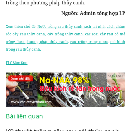
trồng theo phương pháp thủy canh.
Nguồn: Admin tổng hợp LP
Xem thêm chủ đề:
Nước trồng rau thủy canh sạch tại nhà
,
cách chăm
sóc cây rau thủy canh
,
cây trồng thủy canh
,
các loại cây rau có thể
trồng theo phương pháp thủy canh
,
rau trồng trong nước
,
mô hình
trồng rau thủy canh.
FLC Sầm Sơn
Ad by CNCT
Bài liên quan