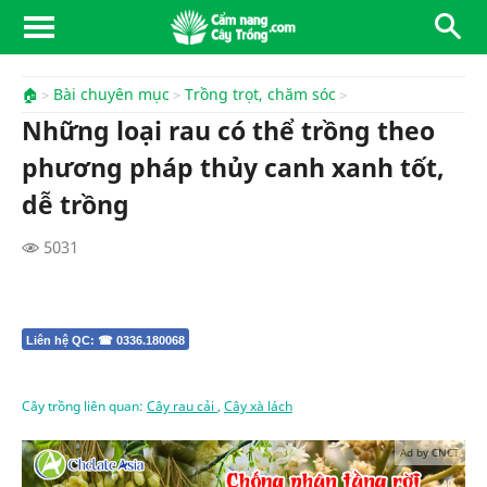
🏠
Bài chuyên mục
Trồng trọt, chăm sóc
Những loại rau có thể trồng theo
phương pháp thủy canh xanh tốt,
dễ trồng
5031
Liên hệ QC: ☎ 0336.180068
Cây trồng liên quan:
Cây rau cải
,
Cây xà lách
Ad by CNCT