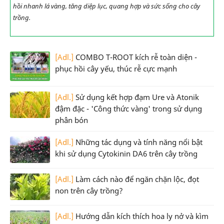
hồi nhanh lá vàng, tăng diệp lục, quang hợp và sức sống cho cây
trồng.
[Adl.]
COMBO T-ROOT kích rễ toàn diện -
phục hồi cây yếu, thúc rễ cực mạnh
[Adl.]
Sử dụng kết hợp đạm Ure và Atonik
đậm đặc - 'Công thức vàng' trong sử dụng
phân bón
[Adl.]
Những tác dụng và tính năng nổi bật
khi sử dụng Cytokinin DA6 trên cây trồng
[Adl.]
Làm cách nào để ngăn chặn lộc, đọt
non trên cây trồng?
[Adl.]
Hướng dẫn kích thích hoa ly nở và kìm