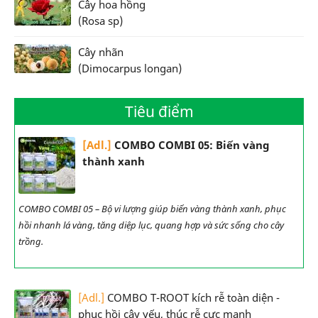
Cây hoa hồng
(Rosa sp)
Cây nhãn
(Dimocarpus longan)
Tiêu điểm
[Adl.]
COMBO COMBI 05: Biến vàng
thành xanh
COMBO COMBI 05 – Bộ vi lượng giúp biến vàng thành xanh, phục
hồi nhanh lá vàng, tăng diệp lục, quang hợp và sức sống cho cây
trồng.
[Adl.]
COMBO T-ROOT kích rễ toàn diện -
phục hồi cây yếu, thúc rễ cực mạnh