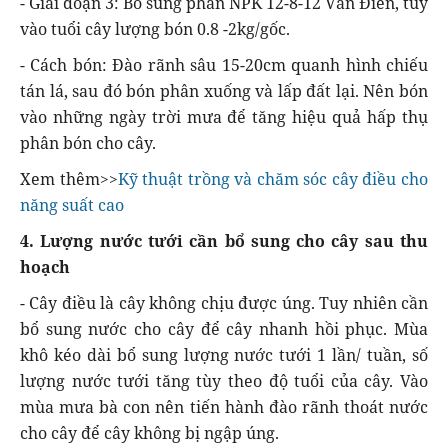
- Giai đoạn 3: Bổ sung phân NPK 12-8-12 Văn Điển, tùy
vào tuổi cây lượng bón 0.8 -2kg/gốc.
- Cách bón: Đào rãnh sâu 15-20cm quanh hình chiếu
tán lá, sau đó bón phân xuống và lấp đất lại. Nên bón
vào những ngày trời mưa để tăng hiệu quả hấp thụ
phân bón cho cây.
Xem thêm>>
Kỹ thuật trồng và chăm sóc cây điều cho
năng suất cao
4. Lượng nước tưới cần bổ sung cho cây sau thu
hoạch
- Cây điều là cây không chịu được úng. Tuy nhiên cần
bổ sung nước cho cây để cây nhanh hồi phục. Mùa
khô kéo dài bổ sung lượng nước tưới 1 lần/ tuần, số
lượng nước tưới tăng tùy theo độ tuổi của cây. Vào
mùa mưa bà con nên tiến hành đào rãnh thoát nước
cho cây để cây không bị ngập úng.