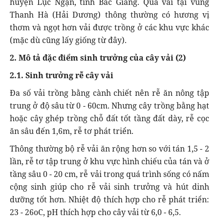
huyện Lục Ngạn, tỉnh Bắc Giang. Quả vải tại vùng
Thanh Hà (Hải Dương) thông thường có hương vị
thơm và ngọt hơn vải được trồng ở các khu vực khác
(mặc dù cũng lấy giống từ đây).
2. Mô tả đặc điểm sinh trưởng của cây vải (2)
2.1. Sinh trưởng rễ cây vải
Đa số vải trồng bằng cành chiết nên rễ ăn nông tập
trung ở độ sâu từ 0 - 60cm. Nhưng cây trồng bằng hạt
hoặc cây ghép trồng chỗ đất tốt tầng đất dày, rễ cọc
ăn sâu đến 1,6m, rễ tơ phát triển.
Thông thường bộ rễ vải ăn rộng hơn so với tán 1,5 - 2
lần, rễ tơ tập trung ở khu vực hình chiếu của tán và ở
tầng sâu 0 - 20 cm, rễ vải trong quá trình sống có nấm
cộng sinh giúp cho rễ vải sinh trưởng và hút dinh
dưỡng tốt hơn. Nhiệt độ thích hợp cho rễ phát triển:
23 - 26oC, pH thích hợp cho cây vải từ 6,0 - 6,5.