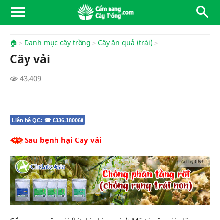
🏠
Danh mục cây trồng
Cây ăn quả (trái)
Cây vải
43,409
Liên hệ QC: ☎ 0336.180068
Sâu bệnh hại Cây vải
Ad by CNCT