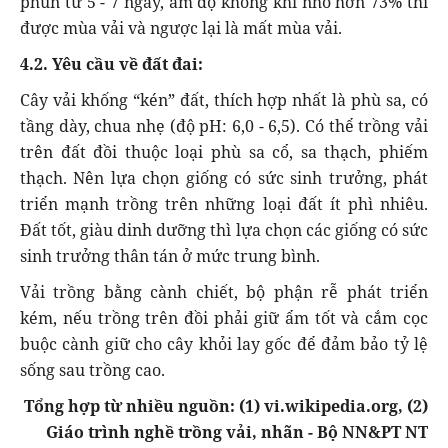
phùn từ 5 - 7 ngày, ẩm độ không khí nhỏ hơn 73% thì
được mùa vải và ngược lại là mất mùa vải.
4.2. Yêu cầu về đất đai:
Cây vải khống “kén” đất, thích hợp nhất là phù sa, có
tầng dày, chua nhẹ (độ pH: 6,0 - 6,5). Có thể trồng vải
trên đất đồi thuộc loại phù sa cổ, sa thạch, phiếm
thạch. Nên lựa chọn giống có sức sinh trưởng, phát
triển mạnh trồng trên những loại đất ít phì nhiêu.
Đất tốt, giàu dinh dưỡng thì lựa chọn các giống có sức
sinh trưởng thân tán ở mức trung bình.
Vải trồng bằng cành chiết, bộ phận rễ phát triển
kém, nếu trồng trên đồi phải giữ ẩm tốt và cắm cọc
buộc cành giữ cho cây khỏi lay gốc để đảm bảo tỷ lệ
sống sau trồng cao.
Tổng hợp từ nhiều nguồn: (1) vi.wikipedia.org, (2)
Giáo trình nghề trồng vải, nhãn - Bộ NN&PT NT