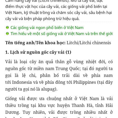
Cẩm nang cây vải (Litchi chinensis): Mô tả cây vải, đặc
điểm thực vật học của cây vải, các giống vải phổ biến tại
Việt Nam, kỹ thuật trồng và chăm sóc cây vải, sâu bệnh hại
cây vải và biện pháp phòng trừ hiệu quả.
Các giống vải ngon phổ biến ở Việt Nam
Tìm hiểu về một số giống vải ở Việt Nam và trên thế giới
Tên tiếng anh/Tên khoa học:
Litchi/Litchi chinensis
1. Lịch sử nguồn gốc cây vải (1)
Vải là loại cây ăn quả thân gỗ vùng nhiệt đới, có
nguồn gốc từ miền nam Trung Quốc; tại đó người ta
gọi là lệ chi, phân bố trải dài về phía nam
tới Indonesia và về phía đông tới Philippines (tại đây
người ta gọi nó là alupag).
Giống vải được ưa chuộng nhất ở Việt Nam là vải
thiều trồng tại khu vực huyện Thanh Hà, tỉnh Hải
Dương. Tuy nhiên, vải được trồng nhiều nhất ở