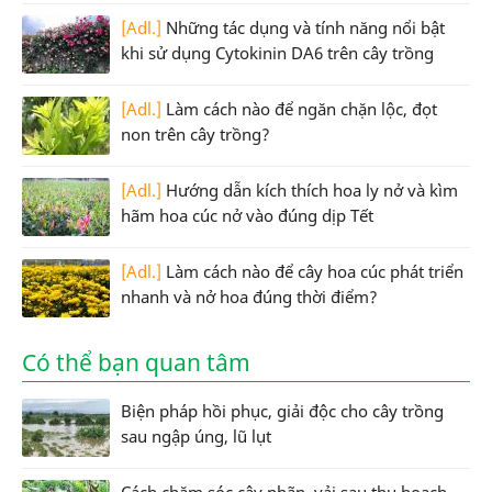
[Adl.]
Những tác dụng và tính năng nổi bật
khi sử dụng Cytokinin DA6 trên cây trồng
[Adl.]
Làm cách nào để ngăn chặn lộc, đọt
non trên cây trồng?
[Adl.]
Hướng dẫn kích thích hoa ly nở và kìm
hãm hoa cúc nở vào đúng dịp Tết
[Adl.]
Làm cách nào để cây hoa cúc phát triển
nhanh và nở hoa đúng thời điểm?
Có thể bạn quan tâm
Biện pháp hồi phục, giải độc cho cây trồng
sau ngập úng, lũ lụt
Cách chăm sóc cây nhãn, vải sau thu hoạch