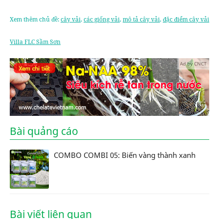
Xem thêm chủ đề:
cây vải
,
các giống vải
,
mô tả cây vải
,
đặc điểm cây vải
Villa FLC Sầm Sơn
Ad by CNCT
Bài quảng cáo
COMBO COMBI 05: Biến vàng thành xanh
Bài viết liên quan