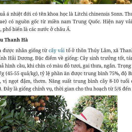
quả á nhiệt đới có tên khoa học là Litchi chinensis Sonn. T
ae) có nguồn gốc từ miền nam Trung Quốc. Hiện nay vả
, phổ biến là các nước ở châu Á.
iều Thanh Hà
à được nhân giống từ
cây vải
tổ ở thôn Thúy Lâm, xã Than
nh Hải Dương. Đặc điểm về giống: Cây sinh trưởng tốt, tá
uả hình cầu, khi chín có màu đỏ tươi, gai thưa, ngắn. Trọng
7g (45-55 quả/kg), tỷ lệ phần ăn được trung bình 75%, độ Br
, vị ngọt đậm, thơm. Năng suất trung bình cây 8-10 tuổi 
). Đây là giống chính vụ, thời gian cho thu hoạch từ 5/6 đến 