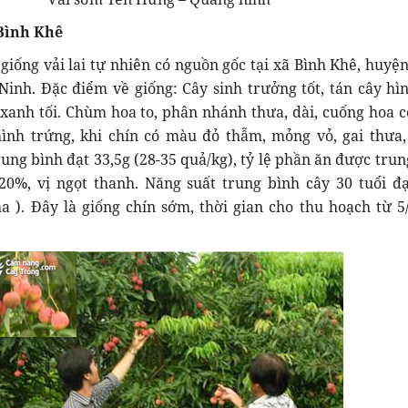
 Bình Khê
à giống vải lai tự nhiên có nguồn gốc tại xã Bình Khê, huyệ
Ninh. Đặc điểm về giống: Cây sinh trưởng tốt, tán cây hì
 xanh tối. Chùm hoa to, phân nhánh thưa, dài, cuống hoa 
hình trứng, khi chín có màu đỏ thẫm, mỏng vỏ, gai thưa,
ung bình đạt 33,5g (28-35 quả/kg), tỷ lệ phần ăn được trun
20%, vị ngọt thanh. Năng suất trung bình cây 30 tuổi đạ
ha ). Đây là giống chín sớm, thời gian cho thu hoạch từ 5