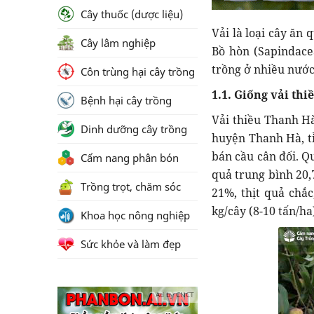
Cây thuốc (dược liệu)
Vải là loại cây ăn 
Cây lâm nghiệp
Bồ hòn (Sapindace
trồng ở nhiều nước
Côn trùng hại cây trồng
1.1. Giống vải th
Bệnh hại cây trồng
Vải thiều Thanh H
Dinh dưỡng cây trồng
huyện Thanh Hà, tỉ
bán cầu cân đối. Q
Cẩm nang phân bón
quả trung bình 20,
Trồng trọt, chăm sóc
21%, thịt quả chắc
kg/cây (8-10 tấn/ha
Khoa học nông nghiệp
Sức khỏe và làm đẹp
Ad by CNCT