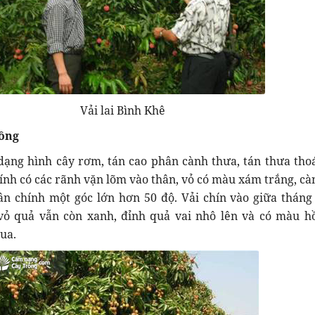
Vải lai Bình Khê
Hồng
dạng hình cây rơm, tán cao phân cành thưa, tán thưa tho
ính có các rãnh vặn lõm vào thân, vỏ có màu xám trắng, cà
hân chính một góc lớn hơn 50 độ. Vải chín vào giữa tháng
 vỏ quả vẫn còn xanh, đỉnh quả vai nhô lên và có màu h
hua.