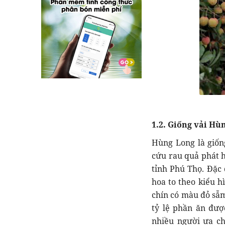
1.2. Giống vải Hù
Hùng Long là giốn
cứu rau quả phát h
tỉnh Phú Thọ. Đặc 
hoa to theo kiểu h
chín có màu đỏ sẫm
tỷ lệ phần ăn đượ
nhiều người ưa ch