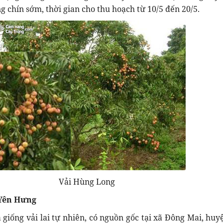
ng chín sớm, thời gian cho thu hoạch từ 10/5 đến 20/5.
Vải Hùng Long
 Yên Hưng
à giống vải lai tự nhiên, có nguồn gốc tại xã Đông Mai, huy