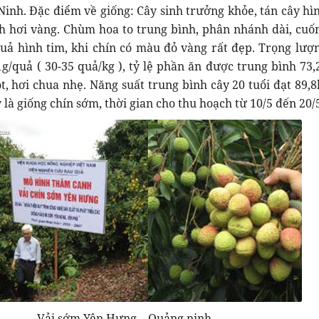
inh. Đặc điểm về giống: Cây sinh trưởng khỏe, tán cây hì
h hơi vàng. Chùm hoa to trung bình, phân nhánh dài, cuố
uả hình tim, khi chín có màu đỏ vàng rất đẹp. Trọng lượ
1g/quả ( 30-35 quả/kg ), tỷ lệ phần ăn được trung bình 73,
ọt, hơi chua nhẹ. Năng suất trung bình cây 20 tuổi đạt 89,8
y là giống chín sớm, thời gian cho thu hoạch từ 10/5 đến 20/
Vải sớm Yên Hưng – Quảng ninh