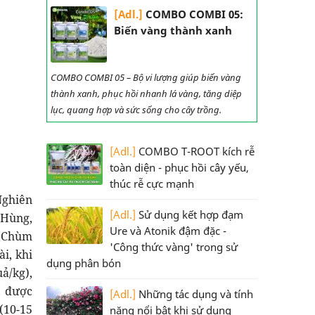
[Adl.]
COMBO COMBI 05:
Biến vàng thành xanh
COMBO COMBI 05 – Bộ vi lượng giúp biến vàng
thành xanh, phục hồi nhanh lá vàng, tăng diệp
lục, quang hợp và sức sống cho cây trồng.
[Adl.]
COMBO T-ROOT kích rễ
toàn diện - phục hồi cây yếu,
thúc rễ cực mạnh
Nghiên
[Adl.]
Sử dụng kết hợp đạm
 Hùng,
Ure và Atonik đậm đặc -
. Chùm
'Công thức vàng' trong sử
i, khi
dụng phân bón
ả/kg),
, được
[Adl.]
Những tác dụng và tính
(10-15
năng nổi bật khi sử dụng