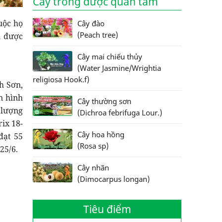
Cây trồng được quan tâm
huộc họ
Cây đào
(Peach tree)
i được
Cây mai chiếu thủy
(Water Jasmine/Wrightia
religiosa Hook.f)
h Sơn,
n hình
Cây thường sơn
 lượng
(Dichroa febrifuga Lour.)
ix 18-
Cây hoa hồng
đạt 55
(Rosa sp)
25/6.
Cây nhãn
(Dimocarpus longan)
Tiêu điểm