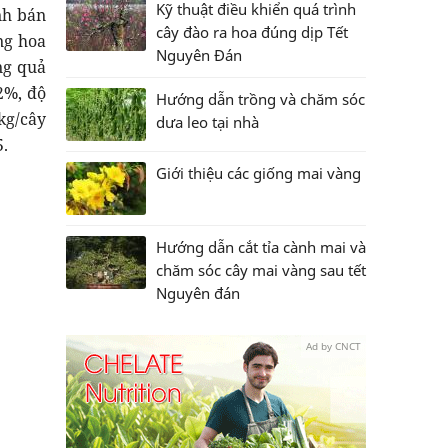
Kỹ thuật điều khiển quá trình
nh bán
cây đào ra hoa đúng dịp Tết
ng hoa
Nguyên Đán
ng quả
2%, độ
Hướng dẫn trồng và chăm sóc
kg/cây
dưa leo tại nhà
5.
Giới thiệu các giống mai vàng
Hướng dẫn cắt tỉa cành mai và
chăm sóc cây mai vàng sau tết
Nguyên đán
Ad by CNCT