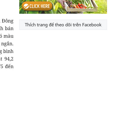
n Đông
Thích trang để theo dõi trên Facebook
nh bán
có màu
 ngắn.
g bình
t 94,2
/5 đến