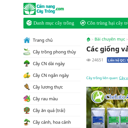
Danh mục cây trồng
Côn trùng hại cây t
🏠
Bài chuyên mục
Trang chủ
Các giống v
Cây trồng phong thủy
24651
Liên hệ QC:
Cây CN dài ngày
Cây CN ngắn ngày
Cây trồng liên quan:
Cây v
Cây lương thực
Cây rau màu
Cây ăn quả (trái)
Cây cảnh, hoa cảnh