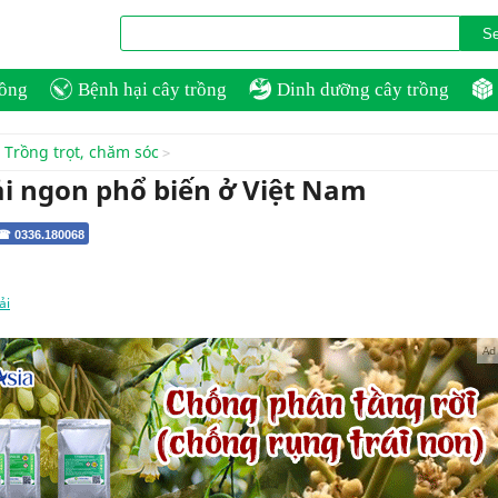
rồng
Bệnh hại cây trồng
Dinh dưỡng cây trồng
Trồng trọt, chăm sóc
ải ngon phổ biến ở Việt Nam
 ☎ 0336.180068
ải
Ad