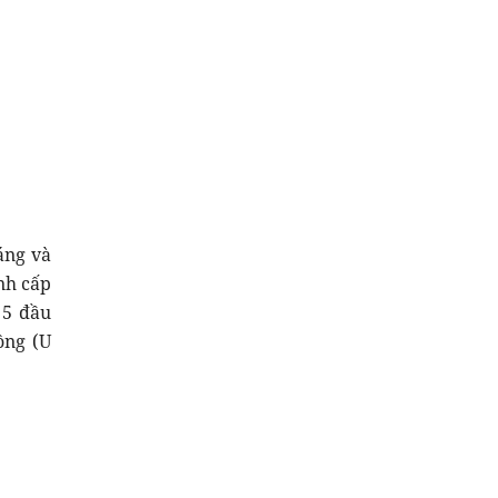
áng và
nh cấp
 5 đầu
ồng (U