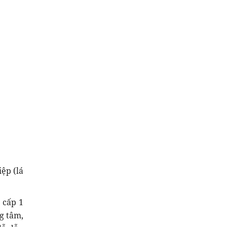
ệp (lá
 cấp 1
g tâm,