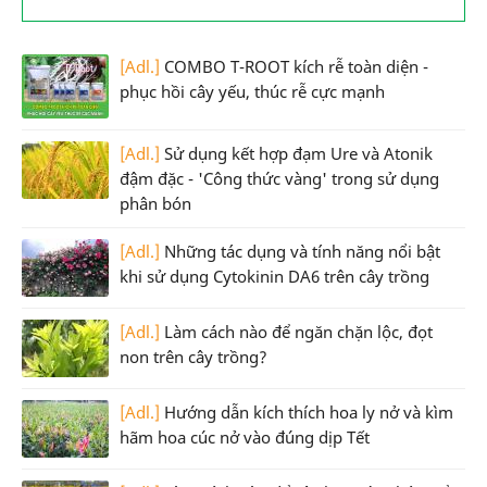
[Adl.]
COMBO T-ROOT kích rễ toàn diện -
phục hồi cây yếu, thúc rễ cực mạnh
[Adl.]
Sử dụng kết hợp đạm Ure và Atonik
đậm đặc - 'Công thức vàng' trong sử dụng
phân bón
[Adl.]
Những tác dụng và tính năng nổi bật
khi sử dụng Cytokinin DA6 trên cây trồng
[Adl.]
Làm cách nào để ngăn chặn lộc, đọt
non trên cây trồng?
[Adl.]
Hướng dẫn kích thích hoa ly nở và kìm
hãm hoa cúc nở vào đúng dịp Tết