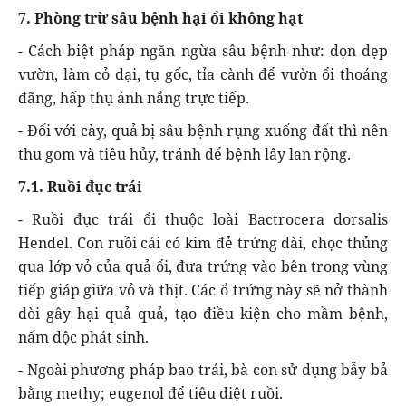
7. Phòng trừ sâu bệnh hại ổi không hạt
- Cách biệt pháp ngăn ngừa sâu bệnh như: dọn dẹp
vườn, làm cỏ dại, tụ gốc, tỉa cành để vườn ổi thoáng
đãng, hấp thụ ánh nắng trực tiếp.
- Đối với cày, quả bị sâu bệnh rụng xuống đất thì nên
thu gom và tiêu hủy, tránh để bệnh lây lan rộng.
7.1. Ruồi đục trái
- Ruồi đục trái ổi thuộc loài Bactrocera dorsalis
Hendel. Con ruồi cái có kim đẻ trứng dài, chọc thủng
qua lớp vỏ của quả ổi, đưa trứng vào bên trong vùng
tiếp giáp giữa vỏ và thịt. Các ổ trứng này sẽ nở thành
dòi gây hại quả quả, tạo điều kiện cho mầm bệnh,
nấm độc phát sinh.
- Ngoài phương pháp bao trái, bà con sử dụng bẫy bả
bằng methy; eugenol để tiêu diệt ruồi.