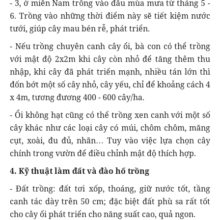
- 3, ở miền Nam trồng vào đầu mùa mưa từ tháng 5 -
6. Trồng vào những thời điểm này sẽ tiết kiệm nước
tưới, giúp cây mau bén rễ, phát triển.
- Nếu trồng chuyên canh cây ổi, bà con có thể trồng
với mật độ 2x2m khi cây còn nhỏ để tăng thêm thu
nhập, khi cây đã phát triển mạnh, nhiều tán lớn thì
đốn bớt một số cây nhỏ, cây yếu, chỉ để khoảng cách 4
x 4m, tương đương 400 - 600 cây/ha.
- Ổi không hạt cũng có thể trồng xen canh với một số
cây khác như các loại cây có múi, chôm chôm, măng
cụt, xoài, đu đủ, nhãn… Tuy vào việc lựa chọn cây
chính trong vườn để điều chỉnh mật độ thích hợp.
4. Kỹ thuật làm đất và đào hố trồng
- Đất trồng: đất tơi xốp, thoáng, giữ nước tốt, tầng
canh tác dày trên 50 cm; đặc biệt đất phù sa rất tốt
cho cây ổi phát triển cho năng suất cao, quả ngon.