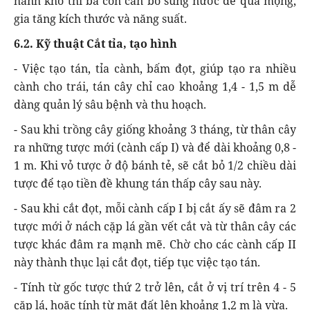
hanh khô thì bà con cần bổ sung nước để quả mọng,
gia tăng kích thước và năng suất.
6.2. Kỹ thuật Cắt tỉa, tạo hình
- Việc tạo tán, tỉa cành, bấm đọt, giúp tạo ra nhiều
cành cho trái, tán cây chỉ cao khoảng 1,4 - 1,5 m dễ
dàng quản lý sâu bệnh và thu hoạch.
- Sau khi trồng cây giống khoảng 3 tháng, từ thân cây
ra những tược mới (cành cấp I) và để dài khoảng 0,8 -
1 m. Khi vỏ tược ở độ bánh tẻ, sẽ cắt bỏ 1/2 chiều dài
tược để tạo tiền đề khung tán thấp cây sau này.
- Sau khi cắt đọt, mỗi cành cấp I bị cắt ấy sẽ đâm ra 2
tược mới ở nách cặp lá gần vết cắt và từ thân cây các
tược khác đâm ra mạnh mẽ. Chờ cho các cành cấp II
này thành thục lại cắt đọt, tiếp tục việc tạo tán.
- Tính từ gốc tược thứ 2 trở lên, cắt ở vị trí trên 4 - 5
cặp lá, hoặc tính từ mặt đất lên khoảng 1,2 m là vừa.