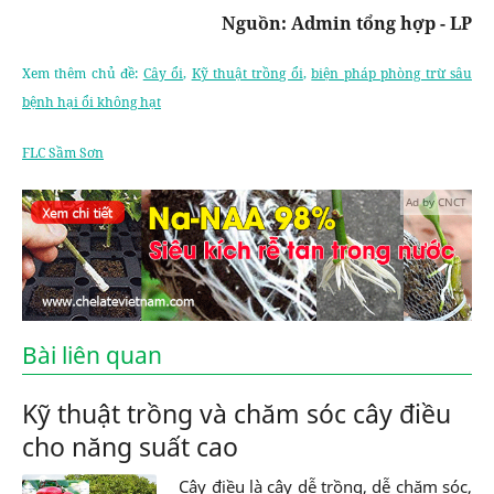
Nguồn: Admin tổng hợp - LP
Xem thêm chủ đề:
Cây ổi
,
Kỹ thuật trồng ổi
,
biện pháp phòng trừ sâu
bệnh hại ổi không hạt
FLC Sầm Sơn
Ad by CNCT
Bài liên quan
Kỹ thuật trồng và chăm sóc cây điều
cho năng suất cao
Cây điều là cây dễ trồng, dễ chăm sóc,