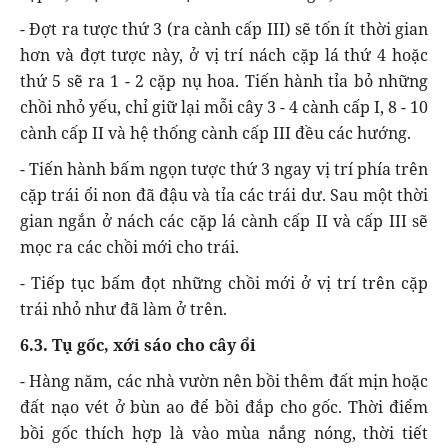
- Đợt ra tược thứ 3 (ra cành cấp III) sẽ tốn ít thời gian
hơn và đợt tược này, ở vị trí nách cặp lá thứ 4 hoặc
thứ 5 sẽ ra 1 - 2 cặp nụ hoa. Tiến hành tỉa bỏ những
chồi nhỏ yếu, chỉ giữ lại mỗi cây 3 - 4 cành cấp I, 8 - 10
cành cấp II và hệ thống cành cấp III đều các hướng.
- Tiến hành bấm ngọn tược thứ 3 ngay vị trí phía trên
cặp trái ổi non đã đậu và tỉa các trái dư. Sau một thời
gian ngắn ở nách các cặp lá cành cấp II và cấp III sẽ
mọc ra các chồi mới cho trái.
- Tiếp tục bấm đọt những chồi mới ở vị trí trên cặp
trái nhỏ như đã làm ở trên.
6.3. Tụ gốc, xới sáo cho cây ổi
- Hàng năm, các nhà vườn nên bồi thêm đất mịn hoặc
đất nạo vét ở bùn ao để bồi đắp cho gốc. Thời điểm
bồi gốc thích hợp là vào mùa nắng nóng, thời tiết