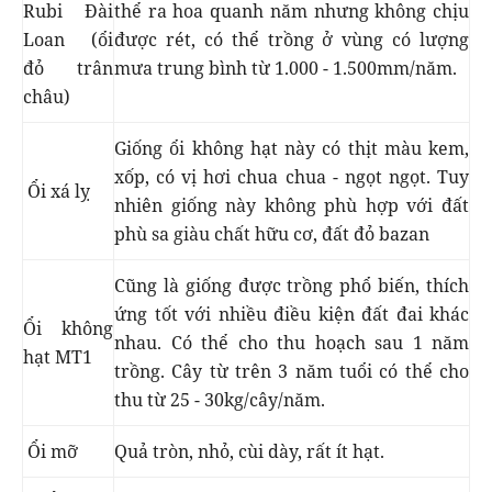
Rubi Đài
thể ra hoa quanh năm nhưng không chịu
Loan (ổi
được rét, có thể trồng ở vùng có lượng
đỏ trân
mưa trung bình từ 1.000 - 1.500mm/năm.
châu)
Giống ổi không hạt này có thịt màu kem,
xốp, có vị hơi chua chua - ngọt ngọt. Tuy
Ổi xá lỵ
nhiên giống này không phù hợp với đất
phù sa giàu chất hữu cơ, đất đỏ bazan
Cũng là giống được trồng phổ biến, thích
ứng tốt với nhiều điều kiện đất đai khác
Ổi không
nhau. Có thể cho thu hoạch sau 1 năm
hạt MT1
trồng. Cây từ trên 3 năm tuổi có thể cho
thu từ 25 - 30kg/cây/năm.
Ổi mỡ
Quả tròn, nhỏ, cùi dày, rất ít hạt.