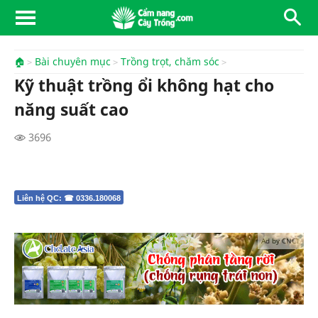
🏠
Bài chuyên mục
Trồng trọt, chăm sóc
Kỹ thuật trồng ổi không hạt cho
năng suất cao
3696
Liên hệ QC: ☎ 0336.180068
Ad by CNCT