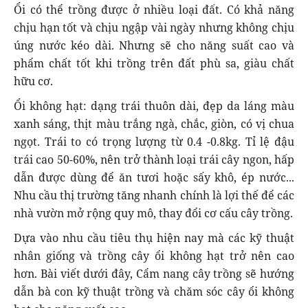
Ổi có thể trồng được ở nhiều loại đất. Có khả năng
chịu hạn tốt và chịu ngập vài ngày nhưng không chịu
úng nước kéo dài. Nhưng sẽ cho năng suất cao và
phẩm chất tốt khi trồng trên đất phù sa, giàu chất
hữu cơ.
Ổi không hạt: dạng trái thuôn dài, đẹp da láng màu
xanh sáng, thịt màu trắng ngà, chắc, giòn, có vị chua
ngọt. Trái to có trọng lượng từ 0.4 -0.8kg. Tỉ lệ đậu
trái cao 50-60%, nên trở thành loại trái cây ngon, hấp
dẫn được dùng để ăn tươi hoặc sấy khô, ép nước...
Nhu cầu thị trường tăng nhanh chính là lợi thế để các
nhà vườn mở rộng quy mô, thay đổi cơ cấu cây trồng.
Dựa vào nhu cầu tiêu thụ hiện nay mà các kỹ thuật
nhân giống và trồng cây ổi không hạt trở nên cao
hơn. Bài viết dưới đây, Cẩm nang cây trồng sẽ hướng
dẫn bà con kỹ thuật trồng và chăm sóc cây ổi không