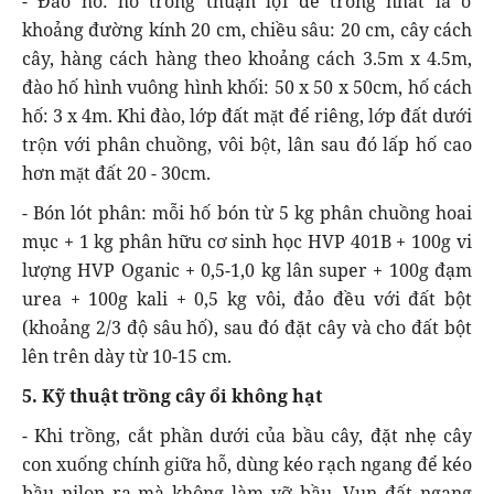
- Đào hố: hố trồng thuận lợi để trồng nhất là ở
khoảng đường kính 20 cm, chiều sâu: 20 cm, cây cách
cây, hàng cách hàng theo khoảng cách 3.5m x 4.5m,
đào hố hình vuông hình khối: 50 x 50 x 50cm, hố cách
hố: 3 x 4m. Khi đào, lớp đất mặt để riêng, lớp đất dưới
trộn với phân chuồng, vôi bột, lân sau đó lấp hố cao
hơn mặt đất 20 - 30cm.
- Bón lót phân: mỗi hố bón từ 5 kg phân chuồng hoai
mục + 1 kg phân hữu cơ sinh học HVP 401B + 100g vi
lượng HVP Oganic + 0,5-1,0 kg lân super + 100g đạm
urea + 100g kali + 0,5 kg vôi, đảo đều với đất bột
(khoảng 2/3 độ sâu hố), sau đó đặt cây và cho đất bột
lên trên dày từ 10-15 cm.
5. Kỹ thuật trồng cây ổi không hạt
- Khi trồng, cắt phần dưới của bầu cây, đặt nhẹ cây
con xuống chính giữa hỗ, dùng kéo rạch ngang để kéo
bầu nilon ra mà không làm vỡ bầu. Vun đất ngang