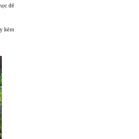
học để
ây kém