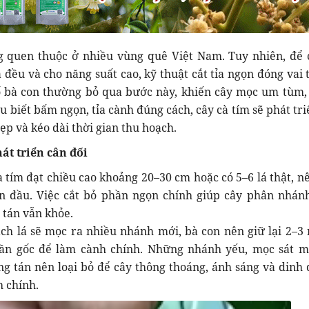
ng quen thuộc ở nhiều vùng quê Việt Nam. Tuy nhiên, để 
 đều và cho năng suất cao, kỹ thuật cắt tỉa ngọn đóng vai t
ố bà con thường bỏ qua bước này, khiến cây mọc um tùm, 
u biết bấm ngọn, tỉa cành đúng cách, cây cà tím sẽ phát tri
đẹp và kéo dài thời gian thu hoạch.
át triển cân đối
à tím đạt chiều cao khoảng 20–30 cm hoặc có 5–6 lá thật, nê
 đầu. Việc cắt bỏ phần ngọn chính giúp cây phân nhán
 tán vẫn khỏe.
ch lá sẽ mọc ra nhiều nhánh mới, bà con nên giữ lại 2–3
ần gốc để làm cành chính. Những nhánh yếu, mọc sát m
g tán nên loại bỏ để cây thông thoáng, ánh sáng và dinh
h chính.