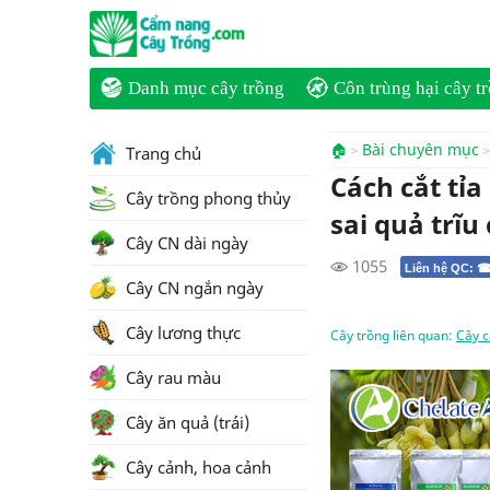
Danh mục cây trồng
Côn trùng hại cây t
🏠
Bài chuyên mục
Trang chủ
Cách cắt tỉa
Cây trồng phong thủy
sai quả trĩu
Cây CN dài ngày
1055
Liên hệ QC: ☎
Cây CN ngắn ngày
Cây lương thực
Cây trồng liên quan:
Cây c
Cây rau màu
Cây ăn quả (trái)
Cây cảnh, hoa cảnh