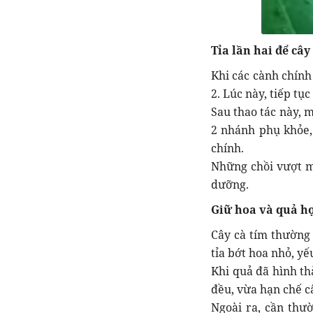
Tỉa lần hai để câ
Khi các cành chính
2. Lúc này, tiếp tụ
Sau thao tác này, 
2 nhánh phụ khỏe, 
chính.
Những chồi vượt m
dưỡng.
Giữ hoa và quả hợ
Cây cà tím thường
tỉa bớt hoa nhỏ, yế
Khi quả đã hình th
đều, vừa hạn chế câ
Ngoài ra, cần thườ