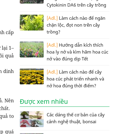
Cytokinin DA6 trên cây trồng
[Adl.]
Làm cách nào để ngăn
chặn lộc, đọt non trên cây
trồng?
nh cấp
[Adl.]
Hướng dẫn kích thích
lại 1–
hoa ly nở và kìm hãm hoa cúc
ôi quả
nở vào đúng dịp Tết
h dinh
[Adl.]
Làm cách nào để cây
hoa cúc phát triển nhanh và
nở hoa đúng thời điểm?
ả. Nên
Được xem nhiều
chất.
Các dáng thế cơ bản của cây
quả to
cảnh nghệ thuật, bonsai
úp quá