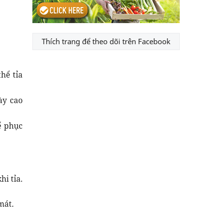
Thích trang để theo dõi trên Facebook
hể tỉa
ày cao
ể phục
hi tỉa.
mát.