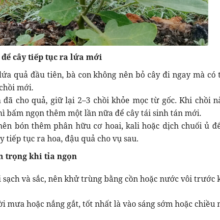
để cây tiếp tục ra lứa mới
lứa quả đầu tiên, bà con không nên bỏ cây đi ngay mà có t
chồi mới.
đã cho quả, giữ lại 2–3 chồi khỏe mọc từ gốc. Khi chồi n
ì bấm ngọn thêm một lần nữa để cây tái sinh tán mới.
 nên bón thêm phân hữu cơ hoai, kali hoặc dịch chuối ủ đ
ây tiếp tục ra hoa, đậu quả cho vụ sau.
n trọng khi tỉa ngọn
 sạch và sắc, nên khử trùng bằng cồn hoặc nước vôi trước k
ời mưa hoặc nắng gắt, tốt nhất là vào sáng sớm hoặc chiều 