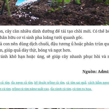
ọn, cây cần nhiều dinh dưỡng để tái tạo chồi mới. Có thể b
hân hữu cơ vi sinh pha loãng tưới quanh gốc.
bà con nên dùng dịch chuối, đậu tương ủ hoặc phân trùn qu
n, giúp quả dày thịt, bóng và ngọt hơn.
ránh khô hạn hoặc úng, sẽ giúp cây nhanh phục hồi và 
Nguồn: Admi
a cà tím
,
tỉa ngọn cà tím
,
kỹ thuật trồng cà tím
,
cà tím sai quả
,
cách bấm ngọn
n cà tím
,
trồng cà tím năng suất cao
,
tỉa cành cà tím
,
cà tím ra hoa.