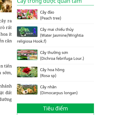
Cây trồng được quan tâm
Cây đào
(Peach tree)
cây ra
rò rất
Cây mai chiếu thủy
hoa ít
(Water Jasmine/Wrightia
ển cân
religiosa Hook.f)
Cây thường sơn
(Dichroa febrifuga Lour.)
n tiến
Cây hoa hồng
h sớm,
(Rosa sp)
 nhánh
Cây nhãn
ặt đất
(Dimocarpus longan)
 dưỡng
Tiêu điểm