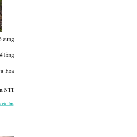
ổ sung
ế lỏng
ra hoa
n NTT
 cà tím
,