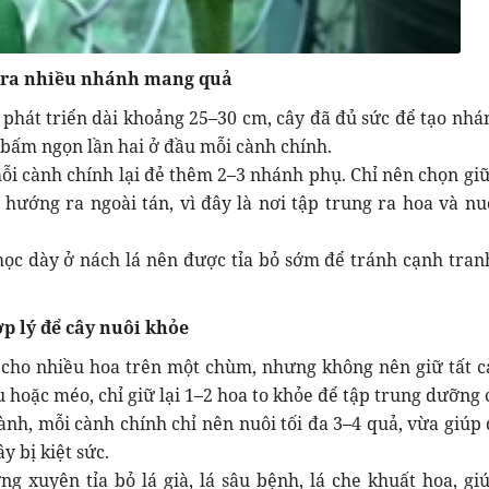
y ra nhiều nhánh mang quả
 phát triển dài khoảng 25–30 cm, cây đã đủ sức để tạo nhá
c bấm ngọn lần hai ở đầu mỗi cành chính.
mỗi cành chính lại đẻ thêm 2–3 nhánh phụ. Chỉ nên chọn giữ 
hướng ra ngoài tán, vì đây là nơi tập trung ra hoa và nu
ọc dày ở nách lá nên được tỉa bỏ sớm để tránh cạnh tran
p lý để cây nuôi khỏe
 cho nhiều hoa trên một chùm, nhưng không nên giữ tất c
u hoặc méo, chỉ giữ lại 1–2 hoa to khỏe để tập trung dưỡng 
ành, mỗi cành chính chỉ nên nuôi tối đa 3–4 quả, vừa giúp 
y bị kiệt sức.
ng xuyên tỉa bỏ lá già, lá sâu bệnh, lá che khuất hoa, gi