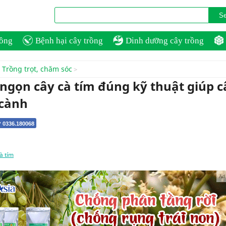
rồng
Bệnh hại cây trồng
Dinh dưỡng cây trồng
Trồng trọt, chăm sóc
 ngọn cây cà tím đúng kỹ thuật giúp c
 cành
 0336.180068
à tím
Ad