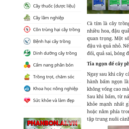
Cây thuốc (dược liệu)
Cây lâm nghiệp
Cà tím là cây trồ
Côn trùng hại cây trồng
nhiều hoa, đậu quả
quan trọng. Một s
Bệnh hại cây trồng
đậu và quả nhỏ. Nế
Dinh dưỡng cây trồng
đối, quả sai, bóng 
Tỉa ngọn để cây ph
Cẩm nang phân bón
Ngay sau khi cây c
Trồng trọt, chăm sóc
hành bấm ngọn lần
Khoa học nông nghiệp
không vống cao mà
Sau khi bấm, từ ná
Sức khỏe và làm đẹp
khỏe mạnh nhất g
hoặc nằm phía tron
tập trung nuôi càn
Ad by CNCT