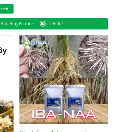
Bài chuyên mục
Liên hệ
Ad by CNCT
ây
 by CNCT