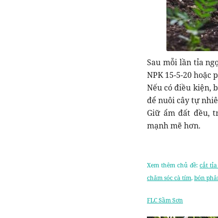
Sau mỗi lần tỉa ng
NPK 15-5-20 hoặc p
Nếu có điều kiện, 
để nuôi cây tự nhiê
Giữ ẩm đất đều, t
mạnh mẽ hơn.
Xem thêm chủ đề:
cắt tỉ
chăm sóc cà tím
,
bón phâ
FLC Sầm Sơn