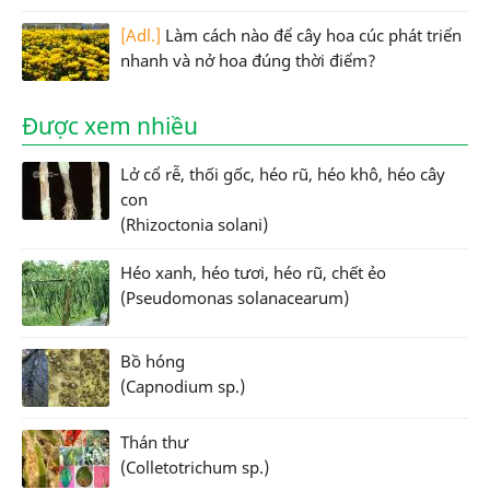
[Adl.]
Làm cách nào để cây hoa cúc phát triển
nhanh và nở hoa đúng thời điểm?
Được xem nhiều
Lở cổ rễ, thối gốc, héo rũ, héo khô, héo cây
con
(Rhizoctonia solani)
Héo xanh, héo tươi, héo rũ, chết ẻo
(Pseudomonas solanacearum)
Bồ hóng
(Capnodium sp.)
Thán thư
(Colletotrichum sp.)