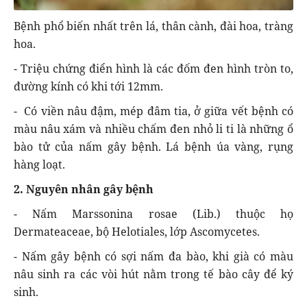
Bệnh phổ biến nhất trên lá, thân cành, đài hoa, tràng
hoa.
- Triệu chứng điển hình là các đốm đen hình tròn to,
đường kính có khi tới 12mm.
- Có viền nâu đậm, mép đâm tia, ở giữa vết bệnh có
màu nâu xám và nhiều chấm đen nhỏ li ti là những ổ
bào tử của nấm gây bệnh. Lá bệnh úa vàng, rụng
hàng loạt.
2. Nguyên nhân gây bệnh
- Nấm Marssonina rosae (Lib.) thuộc họ
Dermateaceae, bộ Helotiales, lớp Ascomycetes.
- Nấm gây bệnh có sợi nấm đa bào, khi già có màu
nâu sinh ra các vòi hút nằm trong tế bào cây để ký
sinh.