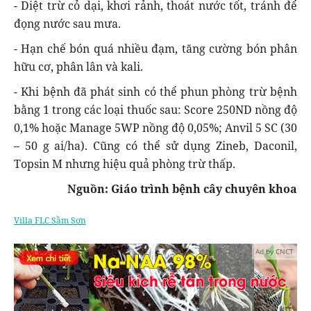
- Diệt trừ cỏ dại, khơi rảnh, thoát nước tốt, tránh để
đọng nước sau mưa.
- Hạn chế bón quá nhiều đạm, tăng cường bón phân
hữu cơ, phân lân và kali.
- Khi bệnh đã phát sinh có thể phun phòng trừ bệnh
bằng 1 trong các loại thuốc sau: Score 250ND nồng độ
0,1% hoặc Manage 5WP nồng độ 0,05%; Anvil 5 SC (30
– 50 g ai/ha). Cũng có thể sử dụng Zineb, Daconil,
Topsin M nhưng hiệu quả phòng trừ thấp.
Nguồn: Giáo trình bệnh cây chuyên khoa
Villa FLC Sầm Sơn
Ad by CNCT