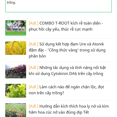
trồng.
[Adl.]
COMBO T-ROOT kích rễ toàn diện -
phục hồi cây yếu, thúc rễ cực mạnh
[Adl.]
Sử dụng kết hợp đạm Ure và Atonik
đậm đặc - 'Công thức vàng' trong sử dụng
phân bón
[Adl.]
Những tác dụng và tính năng nổi bật
khi sử dụng Cytokinin DA6 trên cây trồng
[Adl.]
Làm cách nào để ngăn chặn lộc, đọt
non trên cây trồng?
[Adl.]
Hướng dẫn kích thích hoa ly nở và kìm
hãm hoa cúc nở vào đúng dịp Tết