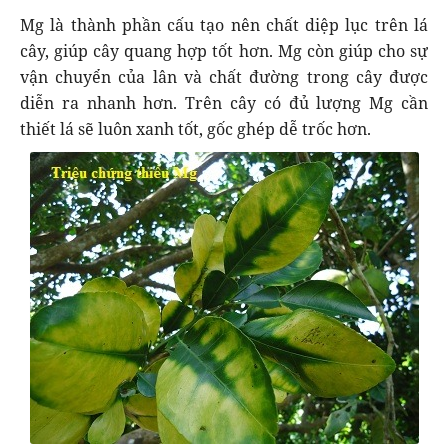
Mg là thành phần cấu tạo nên chất diệp lục trên lá
cây, giúp cây quang hợp tốt hơn. Mg còn giúp cho sự
vận chuyển của lân và chất đường trong cây được
diễn ra nhanh hơn. Trên cây có đủ lượng Mg cần
thiết lá sẽ luôn xanh tốt, gốc ghép dễ trốc hơn.