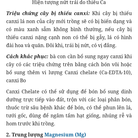
Hiện tượng nứt trái do thiếu Ca
Triệu chứng cây bị thiếu canxi:
Khi cây bị thiếu
canxi lá non của cây mới trồng sẽ có bị biến dạng và
có màu xanh sẫm không bình thường, nếu cây bị
thiếu canxi nặng cạnh non có thể bị gẫy, lá có hình
đài hoa và quăn. Đôi khi, trái bị nứt, có vị đắng.
Cách khắc phục:
bà con cần bổ sung ngay canxi khi
cây có các triệu chứng trên bằng cách bón vôi hoặc
bổ sung thêm vi lượng Canxi chelate (Ca-EDTA-10),
canxi Bo
Canxi Chelate có thể sử dụng để bón bổ sung dinh
dưỡng trực tiếp vào đất, trộn với các loại phân bón,
thuốc trừ sâu bệnh khác để bón, có thể phun lên lá,
tưới gốc, dùng để ngâm tẩm hạt giống, nhúng rễ và
hom trước khi trồng.
2. Trung lượng
Magnesium (Mg)