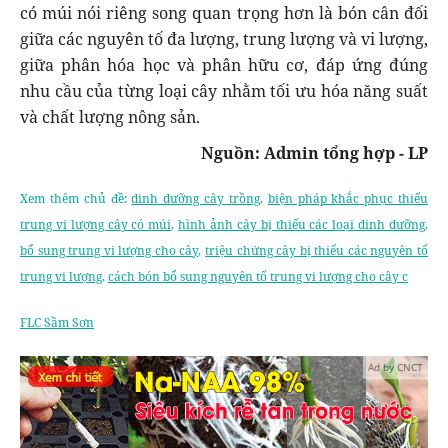
có múi nói riêng song quan trọng hơn là bón cân đối
giữa các nguyên tố đa lượng, trung lượng và vi lượng,
giữa phân hóa học và phân hữu cơ, đáp ứng đúng
nhu cầu của từng loại cây nhằm tối ưu hóa năng suất
và chất lượng nông sản.
Nguồn: Admin tổng hợp - LP
Xem thêm chủ đề:
dinh dưỡng cây trồng
,
biện pháp khắc phục thiếu
trung vi lượng cây có múi
,
hình ảnh cây bị thiếu các loại dinh dưỡng
,
bổ sung trung vi lượng cho cây
,
triệu chứng cây bị thiếu các nguyên tố
trung vi lượng
,
cách bón bổ sung nguyên tố trung vi lượng cho cây c
FLC Sầm Sơn
Ad by CNCT