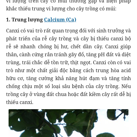
vi lượng trên cây có múi thường gặp và biện pháp
khắc thiếu trung vi lượng cho cây trồng có múi:
1. Trung lượng
Calcium (Ca)
Canxi có vai trò rất quan trọng đối với sinh trưởng và
phát triển của rễ cây trồng và cây bị thiếu canxi bộ
rễ sẽ nhanh chóng bị hư, chết dần cây. Canxi giúp
thân, cành cứng rắn tránh gãy đổ, tăng pH đất và diệt
trùng, trái chắc dễ tồn trữ, thịt ngọt. Canxi còn có vai
trò như một chất giải độc bằng cách trung hòa acid
hữu cơ, tăng cường khả năng hút đạm và tăng tính
chống chịu một số loại sâu bệnh của cây trồng. Nếu
trồng cây ở vùng đất chua hoặc đất kiềm cây rất dễ bị
thiếu canxi.