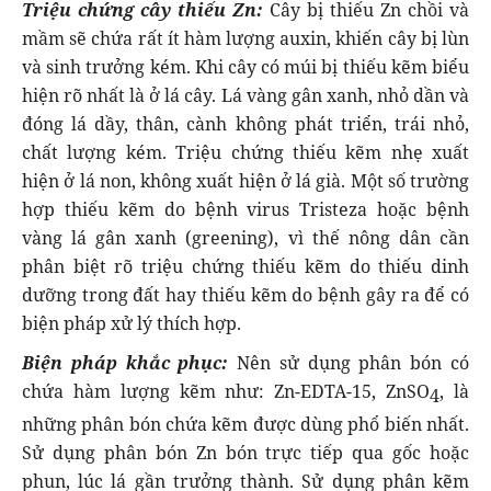
Triệu chứng cây thiếu Zn:
Cây bị thiếu Zn chồi và
mầm sẽ chứa rất ít hàm lượng auxin, khiến cây bị lùn
và sinh trưởng kém. Khi cây có múi bị thiếu kẽm biểu
hiện rõ nhất là ở lá cây. Lá vàng gân xanh, nhỏ dần và
đóng lá dầy, thân, cành không phát triển, trái nhỏ,
chất lượng kém. Triệu chứng thiếu kẽm nhẹ xuất
hiện ở lá non, không xuất hiện ở lá già. Một số trường
hợp thiếu kẽm do bệnh virus Tristeza hoặc bệnh
vàng lá gân xanh (greening), vì thế nông dân cần
phân biệt rõ triệu chứng thiếu kẽm do thiếu dinh
dưỡng trong đất hay thiếu kẽm do bệnh gây ra để có
biện pháp xử lý thích hợp.
Biện pháp khắc phục:
Nên sử dụng phân bón có
chứa hàm lượng kẽm như: Zn-EDTA-15, ZnSO
, là
4
những phân bón chứa kẽm được dùng phổ biến nhất.
Sử dụng phân bón Zn bón trực tiếp qua gốc hoặc
phun, lúc lá gần trưởng thành. Sử dụng phân kẽm