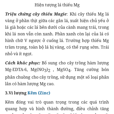
Hiện tượng lá thiếu Mg
Triệu chứng cây thiếu Magie
: Khi cây thiếu Mg lá
vàng ở phần thịt giữa các gân lá, xuất hiện chủ yếu ở
lá già hoặc các lá bên dưới của cành mang trái, trong
khi lá non vẫn còn xanh. Phần xanh còn lại của lá có
hình chữ V ngược ở cuống lá. Trường hợp thiếu Mg
trầm trọng, toàn bộ lá bị vàng, có thể rụng sớm. Trái
nhỏ và ít ngọt.
Cách khắc phục:
Bổ sung cho cây trồng hàm lượng
Mg-EDTA-6, Mg(NO
)
, MgSO
. Tăng cường bón
3
2
4
phân chuồng cho cây trồng, sử dụng một số loại phân
lân có hàm lượng Mg cao.
3.Vi lượng
Kẽm (Zinc)
Kẽm đóng vai trò quan trọng trong các quá trình
quang hợp và hình thành đường, điều chỉnh tăng