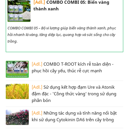
[Adl.]
COMBO COMBI 05: Biến vàng
thành xanh
COMBO COMBI 05 – Bộ vi lượng giúp biến vàng thành xanh, phục
hồi nhanh lá vàng, tăng diệp lục, quang hợp và sức sống cho cây
trồng.
[Adl.]
COMBO T-ROOT kích rễ toàn diện -
phục hồi cây yếu, thúc rễ cực mạnh
[Adl.]
Sử dụng kết hợp đạm Ure và Atonik
đậm đặc - 'Công thức vàng' trong sử dụng
phân bón
[Adl.]
Những tác dụng và tính năng nổi bật
khi sử dụng Cytokinin DA6 trên cây trồng