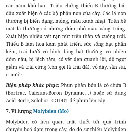
các năm khô hạn. Triệu chứng thiếu B thường bắt
đầu xuất hiện ở các bộ phận non của cây. Các lá non
thường bị biến dạng, mỏng, màu xanh nhạt. Trên bề
mặt lá thường có những đốm nhỏ màu vàng trắng.
Xuất hiện nhiều vết rạn nứt trên thân và cuống trái.
Thiếu B làm hoa kém phát triển, sức sống hạt phấn
kém, trái bưởi có hình dáng bất thường, có nhiều
đốm nâu, bị lệch tâm, có vết đen quanh lõi, độ ngọt
giảm và trái cứng (còn gọi là trái đá), vỏ dày, sần sùi,
ít nước.
Biện pháp khắc phục:
Phun phân bón lá có chứa B
(Bortrac, Calcium-Boron Dynamic…) hoặc sử dụng
Acid Boric, Solobor-EDIDOT để phun lên cây.
7. Vi lượng
Molybden (Mo)
Molybden có liên quan mật thiết tới quá trình
chuyển hoá đạm trong cây, do đó sư thiếu Molybden