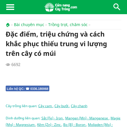
🏠
Bài chuyên mục
Trồng trọt, chăm sóc
Đặc điểm, triệu chứng và cách
khắc phục thiếu trung vi lượng
trên cây có múi
6692
Liên hệ QC: ☎ 0336.180068
Cây trồng liên quan:
Cây cam
,
Cây bưởi
,
Cây chanh
Dinh dưỡng liên quan:
Sắt (Fe) - Iron
,
Mangan (Mn) - Manganese
,
Magie
(Mg) - Magnesium
,
Kẽm (Zn) - Zinc
,
Bo (B) - Boron
,
Molipden (Mo) -