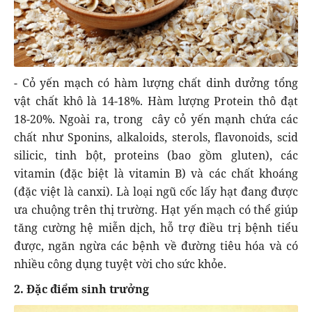
- Cỏ yến mạch có hàm lượng chất dinh dưởng tổng
vật chất khô là 14-18%. Hàm lượng Protein thô đạt
18-20%. Ngoài ra, trong cây cỏ yến mạnh chứa các
chất như Sponins, alkaloids, sterols, flavonoids, scid
silicic, tinh bột, proteins (bao gồm gluten), các
vitamin (đặc biệt là vitamin B) và các chất khoáng
(đặc việt là canxi). Là loại ngũ cốc lấy hạt đang được
ưa chuộng trên thị trường. Hạt yến mạch có thể giúp
tăng cường hệ miễn dịch, hỗ trợ điều trị bệnh tiểu
được, ngăn ngừa các bệnh về đường tiêu hóa và có
nhiều công dụng tuyệt vời cho sức khỏe.
2. Đặc điểm sinh trưởng