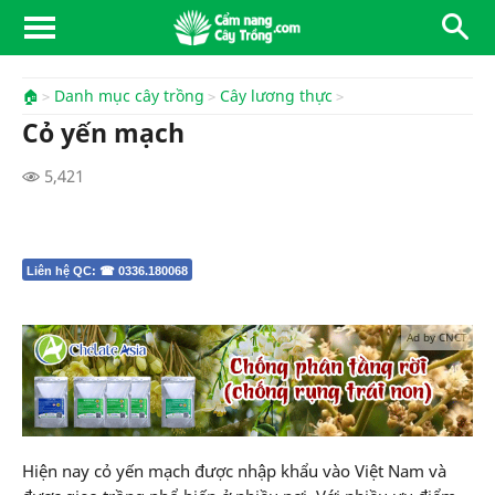
🏠
Danh mục cây trồng
Cây lương thực
Cỏ yến mạch
5,421
Liên hệ QC: ☎ 0336.180068
Ad by CNCT
Hiện nay cỏ yến mạch được nhập khẩu vào Việt Nam và