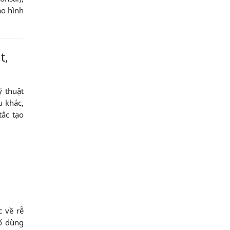
ạo hình
t,
ỹ thuật
u khác,
tắc tạo
 về rễ
số dùng