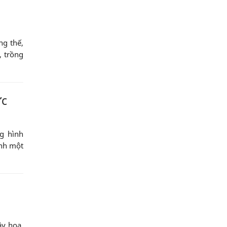
g thế,
 trồng
ức
g hình
ành một
ây hoa,