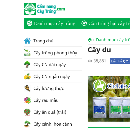
Danh mục cây trồng
Côn trùng hại cây t
🏠
Danh mục cây tr
Trang chủ
Cây du
Cây trồng phong thủy
38,881
Liên hệ QC:
Cây CN dài ngày
Cây CN ngắn ngày
Cây lương thực
Cây rau màu
Cây ăn quả (trái)
Cây cảnh, hoa cảnh