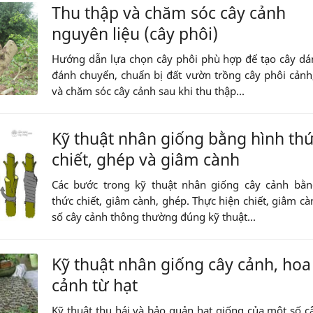
Thu thập và chăm sóc cây cảnh
nguyên liệu (cây phôi)
Hướng dẫn lựa chọn cây phôi phù hợp để tạo cây dán
đánh chuyển, chuẩn bị đất vườn trồng cây phôi cảnh,
và chăm sóc cây cảnh sau khi thu thập...
Kỹ thuật nhân giống bằng hình th
chiết, ghép và giâm cành
Các bước trong kỹ thuật nhân giống cây cảnh bằn
thức chiết, giâm cành, ghép. Thực hiện chiết, giâm c
số cây cảnh thông thường đúng kỹ thuật...
Kỹ thuật nhân giống cây cảnh, hoa
cảnh từ hạt
Kỹ thuật thu hái và bảo quản hạt giống của một số c