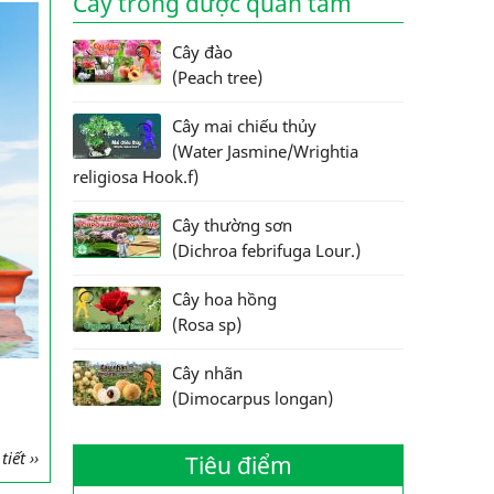
Cây trồng được quan tâm
Cây đào
(Peach tree)
Cây mai chiếu thủy
(Water Jasmine/Wrightia
religiosa Hook.f)
Cây thường sơn
(Dichroa febrifuga Lour.)
Cây hoa hồng
(Rosa sp)
Cây nhãn
(Dimocarpus longan)
iết ››
Tiêu điểm