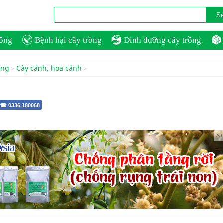
rồng
Bệnh hại cây trồng
Dinh dưỡng cây trồng
ồng
Cây cảnh, hoa cảnh
 ☎ 0336.180068
Ad