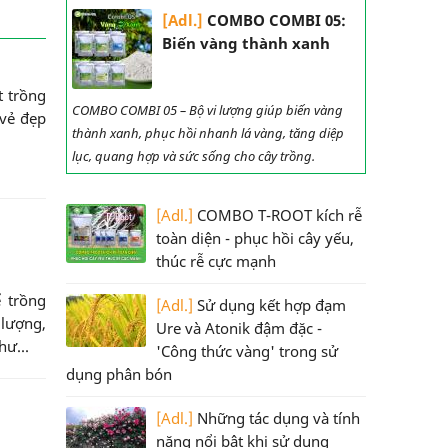
[Adl.]
COMBO COMBI 05:
Biến vàng thành xanh
t trồng
COMBO COMBI 05 – Bộ vi lượng giúp biến vàng
 vẻ đẹp
thành xanh, phục hồi nhanh lá vàng, tăng diệp
lục, quang hợp và sức sống cho cây trồng.
[Adl.]
COMBO T-ROOT kích rễ
toàn diện - phục hồi cây yếu,
thúc rễ cực mạnh
 trồng
[Adl.]
Sử dụng kết hợp đạm
lượng,
Ure và Atonik đậm đặc -
hư...
'Công thức vàng' trong sử
dụng phân bón
[Adl.]
Những tác dụng và tính
năng nổi bật khi sử dụng