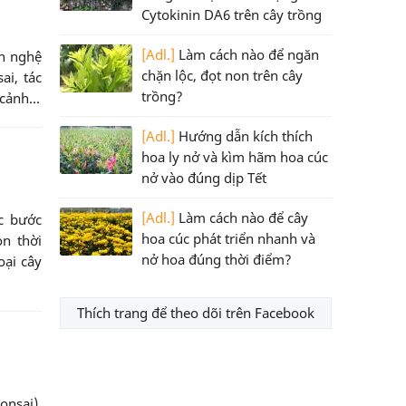
Cytokinin DA6 trên cây trồng
[Adl.]
Làm cách nào để ngăn
nh nghệ
chặn lộc, đọt non trên cây
ai, tác
trồng?
cảnh...
[Adl.]
Hướng dẫn kích thích
hoa ly nở và kìm hãm hoa cúc
nở vào đúng dịp Tết
[Adl.]
Làm cách nào để cây
ác bước
hoa cúc phát triển nhanh và
ọn thời
nở hoa đúng thời điểm?
oại cây
Thích trang để theo dõi trên Facebook
onsai),