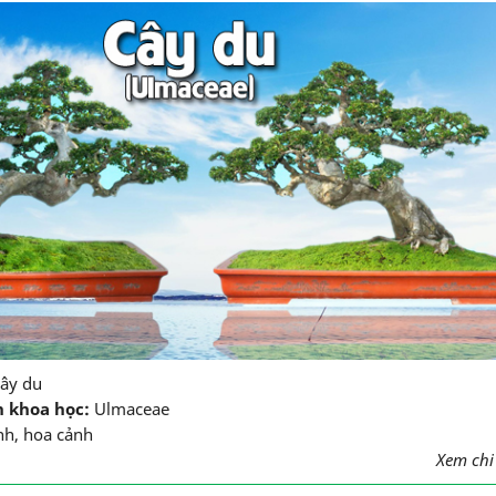
ây du
n khoa học:
Ulmaceae
nh, hoa cảnh
Xem chi t