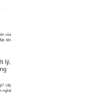
bản của
đặt tên
t lý,
áng
gì? cây
nh nghệ